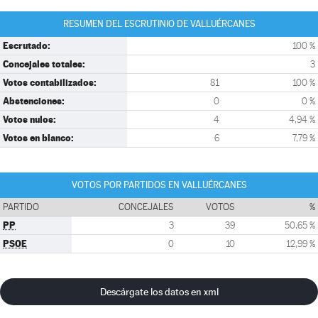
RESUMEN DEL ESCRUTINIO DE VALLUÉRCANES
Escrutado:
100 %
Concejales totales:
3
Votos contabilizados:
81
100 %
Abstenciones:
0
0 %
Votos nulos:
4
4,94 %
Votos en blanco:
6
7,79 %
VOTOS POR PARTIDOS EN VALLUÉRCANES
PARTIDO
CONCEJALES
VOTOS
%
PP
3
39
50,65 %
PSOE
0
10
12,99 %
Descárgate los datos en xml