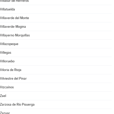
Villasur de Herreros
Villatuelda
Villaverde del Monte
Villaverde-Mogina
Villayerno Morquillas
Villazopeque
Villegas
Villoruebo
Viloria de Rioja
Vilviestre del Pinar
Vizcaínos
Zael
Zarzosa de Río Pisuerga
Zazuar