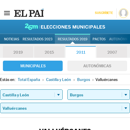
SUSCRÍBETE
26M | Elec
NOTICIAS
RESULTADOS 2023
RESULTADOS 2019
PACTOS
AUTONÓMIC
2019
2015
2011
2007
MUNICIPALES
AUTONÓMICAS
Estás en:
Total España
»
Castilla y León
»
Burgos
»
Valluércanes