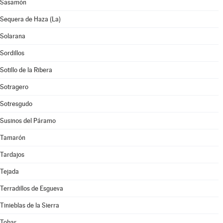
Sasamón
Sequera de Haza (La)
Solarana
Sordillos
Sotillo de la Ribera
Sotragero
Sotresgudo
Susinos del Páramo
Tamarón
Tardajos
Tejada
Terradillos de Esgueva
Tinieblas de la Sierra
Tobar