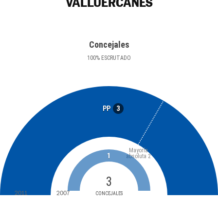
VALLUÉRCANES
Concejales
100
%
ESCRUTADO
3
PP
Mayoría
1
absoluta
2
3
2011
2007
CONCEJALES