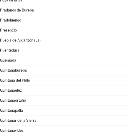
Poza de la Sal
Prádanos de Bureba
Pradoluengo
Presencio
Puebla de Arganzón (La)
Puentedura
Quemada
Quintanabureba
Quintana del Pidio
Quintanaélez
Quintanaortuño
Quintanapalla
Quintanar de la Sierra
Quintanavides