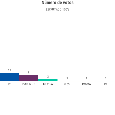
Número de votos
ESCRUTADO
100
%
12
9
3
1
1
1
PP
PODEMOS
IULV-CA
UPyD
PACMA
PA