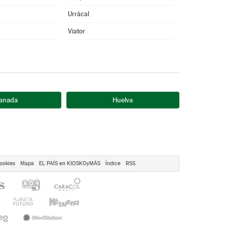
Urrácal
Viator
anada
Huelva
ookies
Mapa
EL PAÍS en KIOSKOyMÁS
Índice
RSS