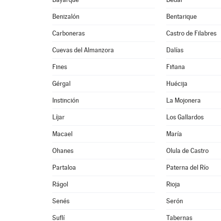
Benizalón
Bentarique
Carboneras
Castro de Filabres
Cuevas del Almanzora
Dalías
Fines
Fiñana
Gérgal
Huécija
Instinción
La Mojonera
Líjar
Los Gallardos
Macael
María
Ohanes
Olula de Castro
Partaloa
Paterna del Río
Rágol
Rioja
Senés
Serón
Suflí
Tabernas