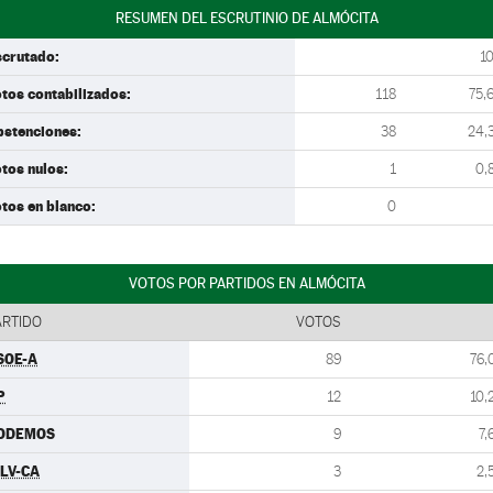
RESUMEN DEL ESCRUTINIO DE ALMÓCITA
scrutado:
1
tos contabilizados:
118
75,
bstenciones:
38
24,
tos nulos:
1
0,
tos en blanco:
0
VOTOS POR PARTIDOS EN ALMÓCITA
ARTIDO
VOTOS
SOE-A
89
76,
P
12
10,
ODEMOS
9
7,
ULV-CA
3
2,