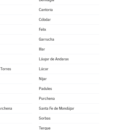
Cantoria
Cóbdar
Felix
Garrucha
Illar
Láujar de Andarax
 Torres
Lúcar
Níjar
Padules
Purchena
archena
Santa Fe de Mondújar
Sorbas
Terque