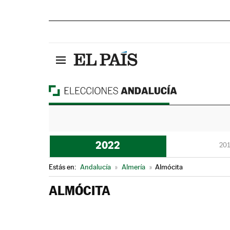
2022
201
Estás en:
Andalucía
»
Almería
»
Almócita
ALMÓCITA