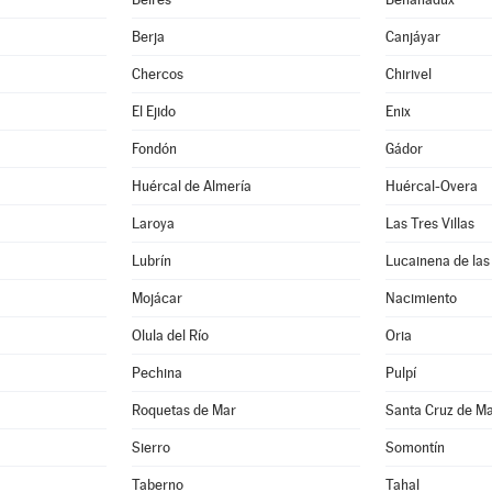
Berja
Canjáyar
Chercos
Chirivel
El Ejido
Enix
Fondón
Gádor
Huércal de Almería
Huércal-Overa
Laroya
Las Tres Villas
Lubrín
Lucainena de las
Mojácar
Nacimiento
Olula del Río
Oria
Pechina
Pulpí
Roquetas de Mar
Santa Cruz de M
Sierro
Somontín
Taberno
Tahal