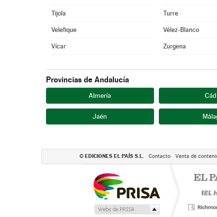
Tíjola
Turre
Velefique
Vélez-Blanco
Vícar
Zurgena
Provincias de Andalucía
Almería
Cád
Jaén
Mála
EDICIONES EL PAÍS S.L.
©
Contacto
Venta de conteni