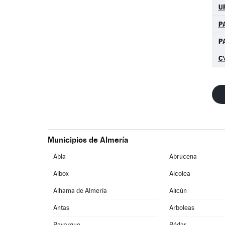
U
P
P
C'
Municipios de Almería
Abla
Abrucena
Albox
Alcolea
Alhama de Almería
Alicún
Antas
Arboleas
Bayarque
Bédar