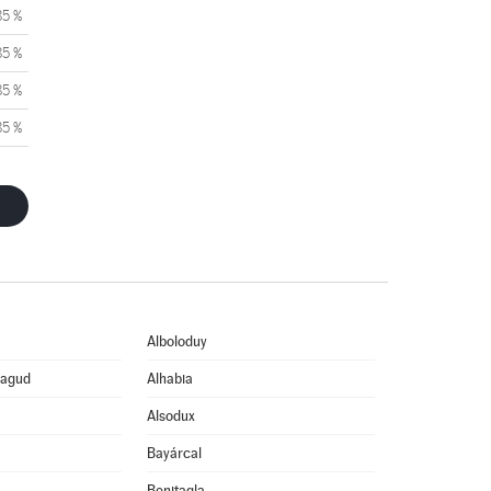
85 %
85 %
85 %
85 %
Alboloduy
eagud
Alhabia
Alsodux
Bayárcal
Benitagla