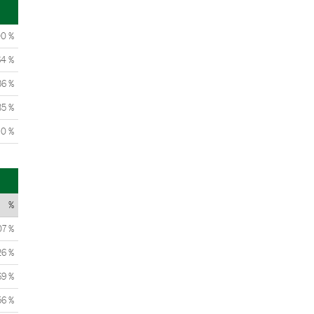
00 %
64 %
36 %
85 %
0 %
%
07 %
26 %
69 %
56 %