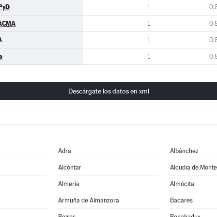
PyD
1
0,
ACMA
1
0,
A
1
0,
s
1
0,
Descárgate los datos en xml
Adra
Albánchez
Alcóntar
Alcudia de Mont
Almería
Almócita
Armuña de Almanzora
Bacares
Beires
Benahadux