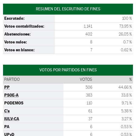
RESUMEN DEL ESCRUTINIO DE FINES
Escrutado:
100 %
Votos contabilizados:
1.141
73,95 %
Abstenciones:
402
26,05 %
Votos nulos:
8
0,7 %
Votos en blanco:
7
0,62 %
VOTOS POR PARTIDOS EN FINES
PARTIDO
VOTOS
%
PP
506
44,66 %
PSOE-A
383
33,8 %
PODEMOS
110
9,71 %
C's
61
5,38 %
IULV-CA
37
3,27 %
PA
6
0,53 %
UPyD
6
0,53 %