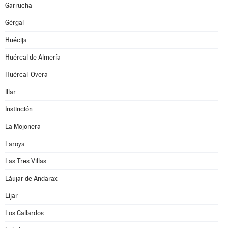
Garrucha
Gérgal
Huécija
Huércal de Almería
Huércal-Overa
Illar
Instinción
La Mojonera
Laroya
Las Tres Villas
Láujar de Andarax
Líjar
Los Gallardos