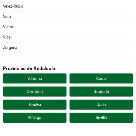
Vélez-Rubio
Vera
Viator
Vícar
Zurgena
Provincias de Andalucía
Almería
Cádiz
Córdoba
Granada
Huelva
Jaén
Málaga
Sevilla