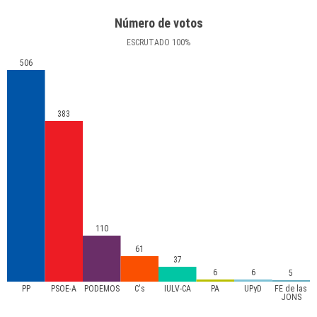
Número de votos
ESCRUTADO
100
%
506
383
110
61
37
6
6
5
PP
PSOE-A
PODEMOS
C's
IULV-CA
PA
UPyD
FE de las
JONS