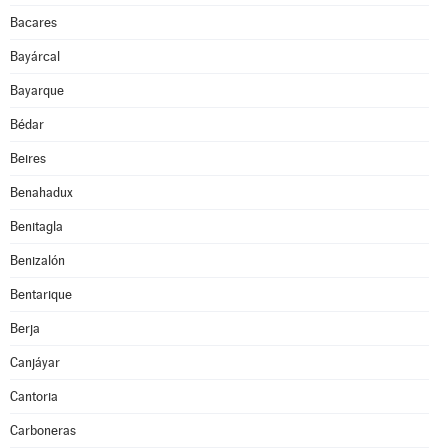
Bacares
Bayárcal
Bayarque
Bédar
Beires
Benahadux
Benitagla
Benizalón
Bentarique
Berja
Canjáyar
Cantoria
Carboneras