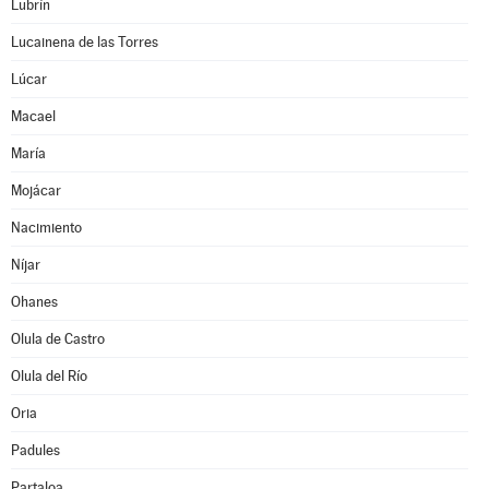
Lubrín
Lucainena de las Torres
Lúcar
Macael
María
Mojácar
Nacimiento
Níjar
Ohanes
Olula de Castro
Olula del Río
Oria
Padules
Partaloa