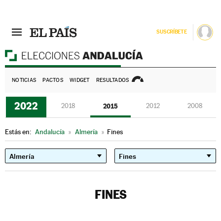
SUSCRÍBETE
E
NOTICIAS
PACTOS
WIDGET
RESULTADOS
2022
2018
2015
2012
2008
Estás en:
Andalucía
»
Almería
»
Fines
FINES