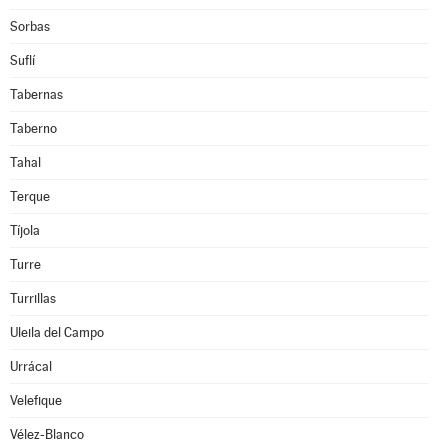
Sorbas
Suflí
Tabernas
Taberno
Tahal
Terque
Tíjola
Turre
Turrillas
Uleila del Campo
Urrácal
Velefique
Vélez-Blanco