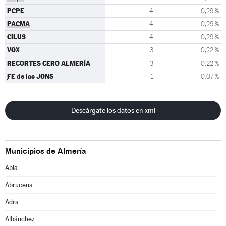
PCPE
4
0,29 %
PACMA
4
0,29 %
CILUS
4
0,29 %
VOX
3
0,22 %
RECORTES CERO ALMERÍA
3
0,22 %
FE de las JONS
1
0,07 %
Descárgate los datos en xml
Municipios de Almería
Abla
Abrucena
Adra
Albánchez