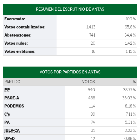
RESUMEN DEL ESCRUTINIO DE ANTAS
Escrutado:
100 %
Votos contabilizados:
1.413
65,6 %
Abstenciones:
741
34,4 %
Votos nulos:
20
1,42 %
Votos en blanco:
16
1,15 %
VOTOS POR PARTIDOS EN ANTAS
PARTIDO
VOTOS
%
PP
540
38,77 %
PSOE-A
488
35,03 %
PODEMOS
114
8,18 %
C's
99
7,11 %
PA
74
5,31 %
IULV-CA
31
2,23 %
UPyD
12
0,86 %