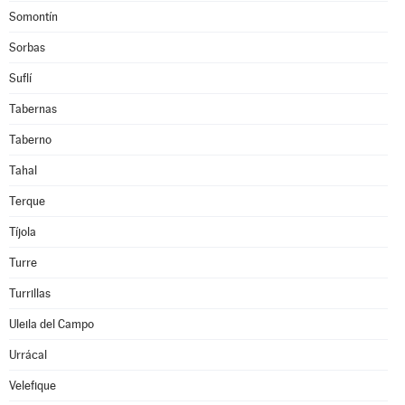
Somontín
Sorbas
Suflí
Tabernas
Taberno
Tahal
Terque
Tíjola
Turre
Turrillas
Uleila del Campo
Urrácal
Velefique