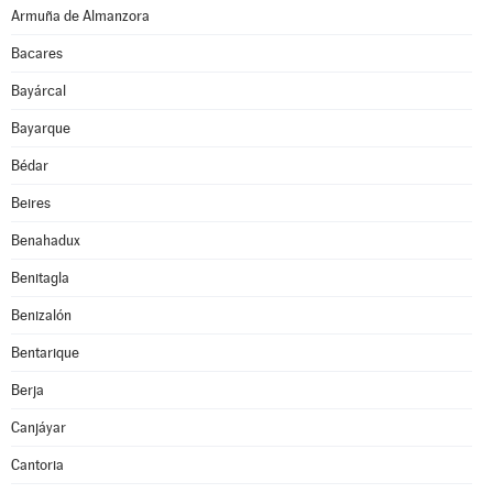
Armuña de Almanzora
Bacares
Bayárcal
Bayarque
Bédar
Beires
Benahadux
Benitagla
Benizalón
Bentarique
Berja
Canjáyar
Cantoria