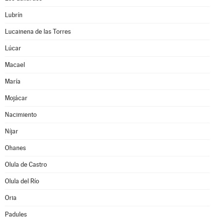
Lubrín
Lucainena de las Torres
Lúcar
Macael
María
Mojácar
Nacimiento
Níjar
Ohanes
Olula de Castro
Olula del Río
Oria
Padules