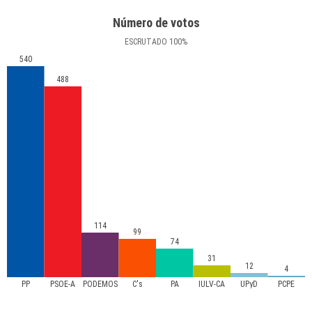
Número de votos
ESCRUTADO
100
%
540
488
114
99
74
31
12
4
PP
PSOE-A
PODEMOS
C's
PA
IULV-CA
UPyD
PCPE