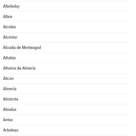
Alboloduy
Albox
Alcolea
Alcóntar
Alcudia de Monteagud
Alhabia
Alhama de Almería
Alicún
Almería
Almócita
Alsodux
Antas
Arboleas