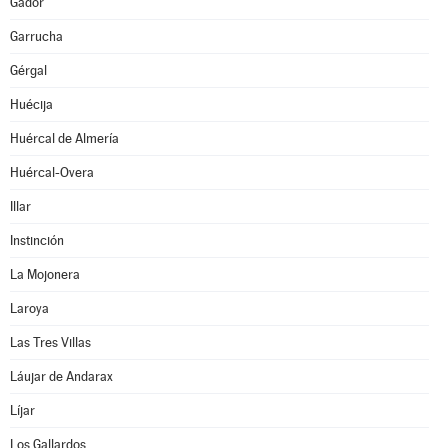
Gádor
Garrucha
Gérgal
Huécija
Huércal de Almería
Huércal-Overa
Illar
Instinción
La Mojonera
Laroya
Las Tres Villas
Láujar de Andarax
Líjar
Los Gallardos