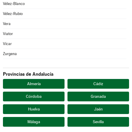
Vélez-Blanco
Vélez-Rubio
Vera
Viator
Vícar
Zurgena
Provincias de Andalucía
Almería
Cádiz
Córdoba
Granada
Huelva
Jaén
Málaga
Sevilla