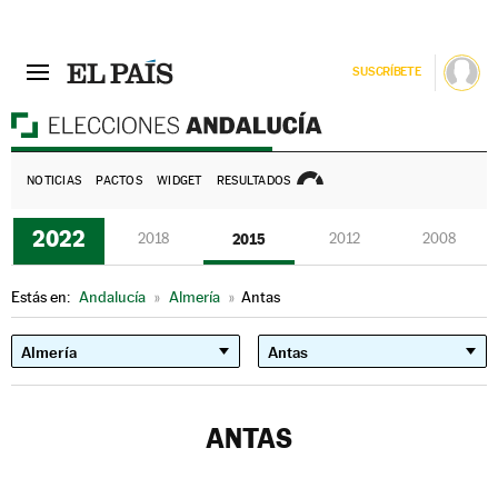
SUSCRÍBETE
E
NOTICIAS
PACTOS
WIDGET
RESULTADOS
2022
2018
2015
2012
2008
Estás en:
Andalucía
»
Almería
»
Antas
ANTAS