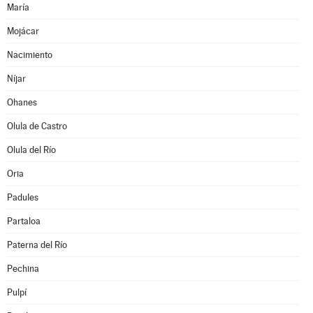
María
Mojácar
Nacimiento
Níjar
Ohanes
Olula de Castro
Olula del Río
Oria
Padules
Partaloa
Paterna del Río
Pechina
Pulpí