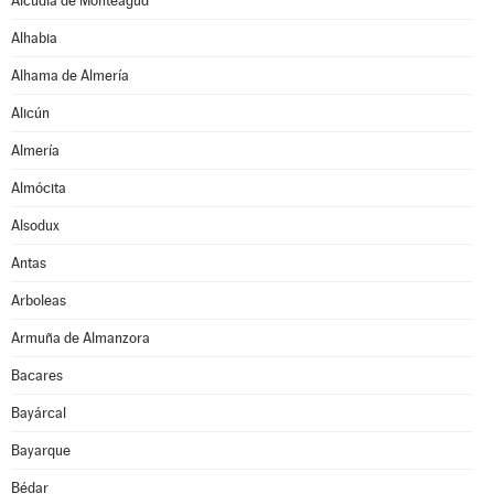
Alcudia de Monteagud
Alhabia
Alhama de Almería
Alicún
Almería
Almócita
Alsodux
Antas
Arboleas
Armuña de Almanzora
Bacares
Bayárcal
Bayarque
Bédar