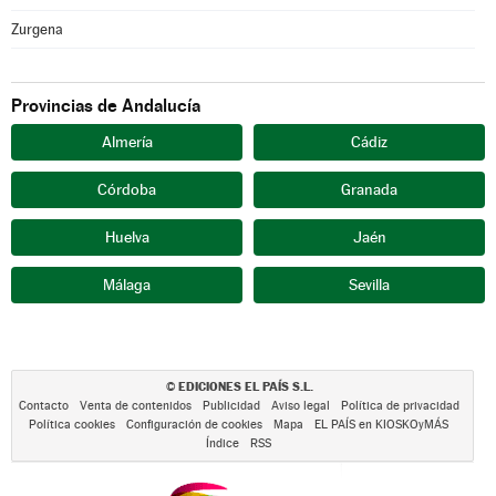
Zurgena
Provincias de Andalucía
Almería
Cádiz
Córdoba
Granada
Huelva
Jaén
Málaga
Sevilla
EDICIONES EL PAÍS S.L.
©
Contacto
Venta de contenidos
Publicidad
Aviso legal
Política de privacidad
Política cookies
Configuración de cookies
Mapa
EL PAÍS en KIOSKOyMÁS
Índice
RSS