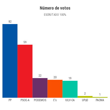
Número de votos
ESCRUTADO
100
%
82
59
22
20
19
2
1
PP
PSOE-A
PODEMOS
C's
IULV-CA
UPyD
PACMA