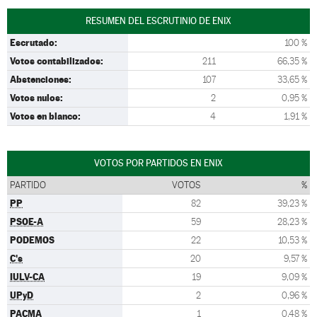
RESUMEN DEL ESCRUTINIO DE ENIX
Escrutado:
100 %
Votos contabilizados:
211
66,35 %
Abstenciones:
107
33,65 %
Votos nulos:
2
0,95 %
Votos en blanco:
4
1,91 %
VOTOS POR PARTIDOS EN ENIX
PARTIDO
VOTOS
%
PP
82
39,23 %
PSOE-A
59
28,23 %
PODEMOS
22
10,53 %
C's
20
9,57 %
IULV-CA
19
9,09 %
UPyD
2
0,96 %
PACMA
1
0,48 %