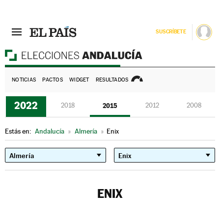
SUSCRÍBETE
E
NOTICIAS
PACTOS
WIDGET
RESULTADOS
2022
2018
2015
2012
2008
Estás en:
Andalucía
»
Almería
»
Enix
ENIX