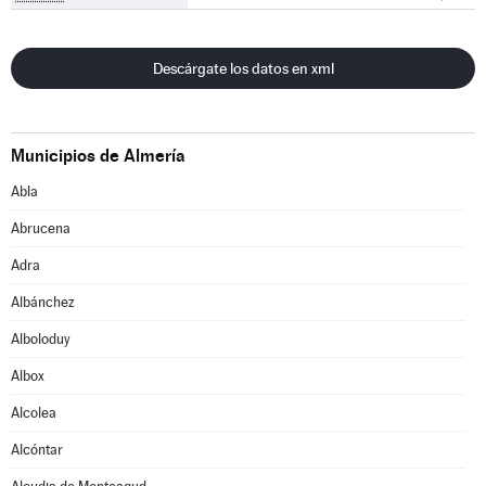
Descárgate los datos en xml
Municipios de Almería
Abla
Abrucena
Adra
Albánchez
Alboloduy
Albox
Alcolea
Alcóntar