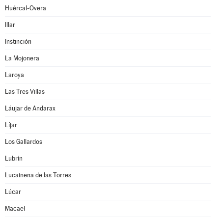
Huércal-Overa
Illar
Instinción
La Mojonera
Laroya
Las Tres Villas
Láujar de Andarax
Líjar
Los Gallardos
Lubrín
Lucainena de las Torres
Lúcar
Macael