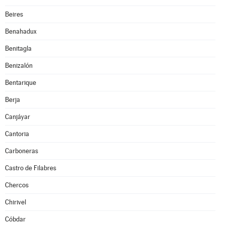
Beires
Benahadux
Benitagla
Benizalón
Bentarique
Berja
Canjáyar
Cantoria
Carboneras
Castro de Filabres
Chercos
Chirivel
Cóbdar