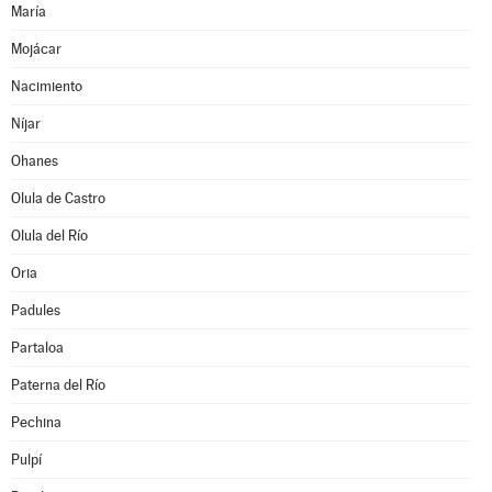
María
Mojácar
Nacimiento
Níjar
Ohanes
Olula de Castro
Olula del Río
Oria
Padules
Partaloa
Paterna del Río
Pechina
Pulpí