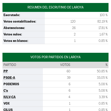
RESUMEN DEL ESCRUTINIO DE LAROYA
Escrutado:
100 %
Votos contabilizados:
120
82,19 %
Abstenciones:
26
17,81 %
Votos nulos:
2
1,67 %
Votos en blanco:
1
0,85 %
VOTOS POR PARTIDOS EN LAROYA
PARTIDO
VOTOS
%
PP
60
50,85 %
PSOE-A
39
33,05 %
PODEMOS
6
5,08 %
C's
6
5,08 %
IULV-CA
4
3,39 %
VOX
1
0,85 %
CILUS
1
0,85 %