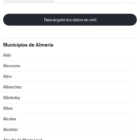
Descárgate los datos en xml
Municipios de Almería
Abla
Abrucena
Adra
Albánchez
Alboloduy
Albox
Alcolea
Alcóntar