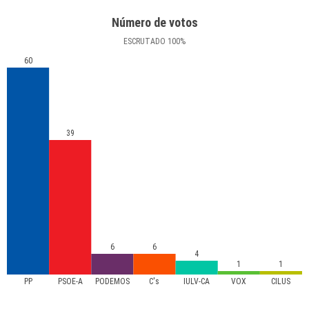
Número de votos
ESCRUTADO
100
%
60
39
6
6
4
1
1
PP
PSOE-A
PODEMOS
C's
IULV-CA
VOX
CILUS