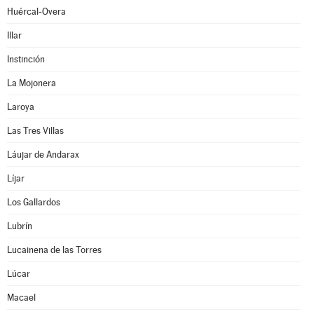
Huércal-Overa
Illar
Instinción
La Mojonera
Laroya
Las Tres Villas
Láujar de Andarax
Líjar
Los Gallardos
Lubrín
Lucainena de las Torres
Lúcar
Macael