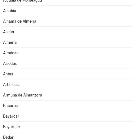
Alcudia de Monteagud
Alhabia
Alhama de Almería
Alicún
Almería
Almócita
Alsodux
Antas
Arboleas
Armuña de Almanzora
Bacares
Bayárcal
Bayarque
Bédar