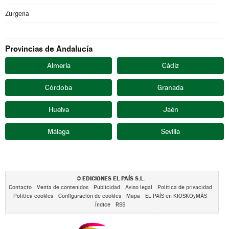
Zurgena
Provincias de Andalucía
Almería
Cádiz
Córdoba
Granada
Huelva
Jaén
Málaga
Sevilla
EDICIONES EL PAÍS S.L.
©
Contacto
Venta de contenidos
Publicidad
Aviso legal
Política de privacidad
Política cookies
Configuración de cookies
Mapa
EL PAÍS en KIOSKOyMÁS
Índice
RSS