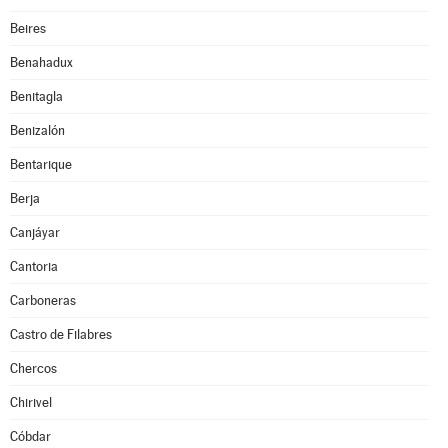
Beires
Benahadux
Benitagla
Benizalón
Bentarique
Berja
Canjáyar
Cantoria
Carboneras
Castro de Filabres
Chercos
Chirivel
Cóbdar