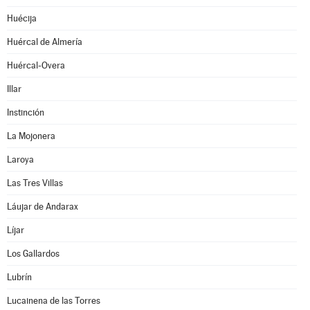
Huécija
Huércal de Almería
Huércal-Overa
Illar
Instinción
La Mojonera
Laroya
Las Tres Villas
Láujar de Andarax
Líjar
Los Gallardos
Lubrín
Lucainena de las Torres