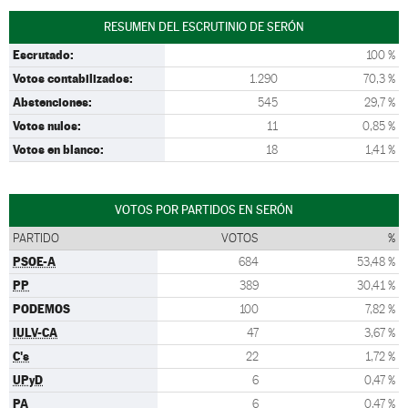
RESUMEN DEL ESCRUTINIO DE SERÓN
Escrutado:
100 %
Votos contabilizados:
1.290
70,3 %
Abstenciones:
545
29,7 %
Votos nulos:
11
0,85 %
Votos en blanco:
18
1,41 %
VOTOS POR PARTIDOS EN SERÓN
PARTIDO
VOTOS
%
PSOE-A
684
53,48 %
PP
389
30,41 %
PODEMOS
100
7,82 %
IULV-CA
47
3,67 %
C's
22
1,72 %
UPyD
6
0,47 %
PA
6
0,47 %