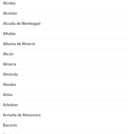
Alcolea
Alcóntar
Alcudia de Monteagud
Alhabia
Alhama de Almería
Alicún
Almería
Almócita
Alsodux
Antas
Arboleas
Armuña de Almanzora
Bacares