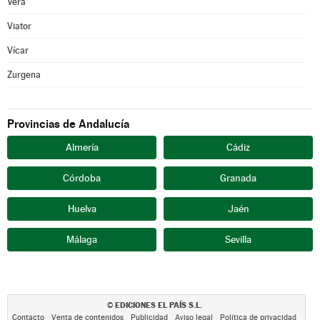
Vera
Viator
Vícar
Zurgena
Provincias de Andalucía
Almería
Cádiz
Córdoba
Granada
Huelva
Jaén
Málaga
Sevilla
EDICIONES EL PAÍS S.L.
©
Contacto
Venta de contenidos
Publicidad
Aviso legal
Política de privacidad