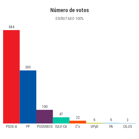
Número de votos
ESCRUTADO
100
%
684
389
100
47
22
6
6
3
PSOE-A
PP
PODEMOS
IULV-CA
C's
UPyD
PA
CILUS