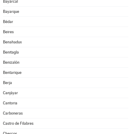
Bayárcal
Bayarque
Bédar
Beires
Benahadux
Benitagla
Benizalón
Bentarique
Berja
Canjáyar
Cantoria
Carboneras
Castro de Filabres
Chercos