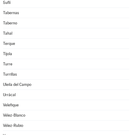
Suflí
Tabernas
Taberno
Tahal
Terque
Tíjola
Turre
Turrillas
Uleila del Campo
Urrácal
Velefique
Vélez-Blanco
Vélez-Rubio