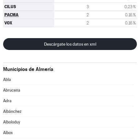
CILUS
3
0,23 %
PACMA
2
0,16 %
VOX
2
0,16 %
Descárgate los datos en xml
Municipios de Almería
Abla
Abrucena
Adra
Albánchez
Alboloduy
Albox