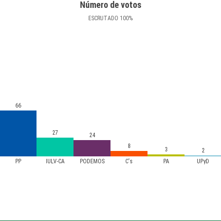
Número de votos
ESCRUTADO
100
%
66
27
24
8
3
2
PP
IULV-CA
PODEMOS
C's
PA
UPyD