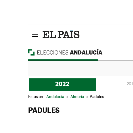
2022
201
Estás en:
Andalucía
»
Almería
»
Padules
PADULES