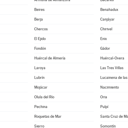
Beires
Benahadux
Berja
Canjáyar
Chercos
Chirivel
El Ejido
Enix
Fondón
Gádor
Huércal de Almería
Huércal-Overa
Laroya
Las Tres Villas
Lubrín
Lucainena de las
Mojácar
Nacimiento
Olula del Río
Oria
Pechina
Pulpí
Roquetas de Mar
Santa Cruz de M
Sierro
Somontín