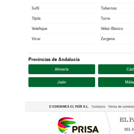
Suflí
Tabernas
Tíjola
Turre
Velefique
Vélez-Blanco
Vícar
Zurgena
Provincias de Andalucía
Almería
Cád
Jaén
Mála
EDICIONES EL PAÍS S.L.
©
Contacto
Venta de conteni