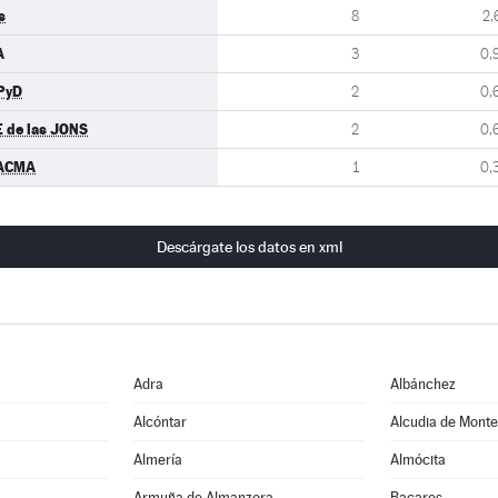
s
8
2,
A
3
0,
PyD
2
0,
E de las JONS
2
0,
ACMA
1
0,
Descárgate los datos en xml
Adra
Albánchez
Alcóntar
Alcudia de Mont
Almería
Almócita
Armuña de Almanzora
Bacares