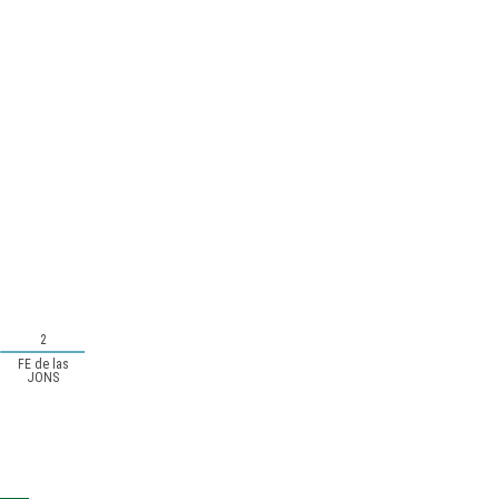
2
FE de las
JONS