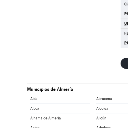
C'
P
U
F
P
Municipios de Almería
Abla
Abrucena
Albox
Alcolea
Alhama de Almería
Alicún
Antas
Arboleas