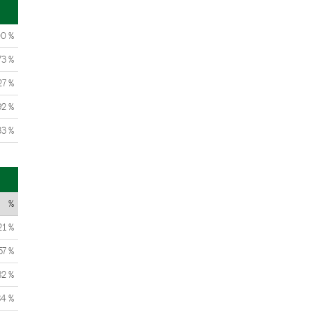
00 %
73 %
27 %
92 %
33 %
%
21 %
57 %
82 %
84 %