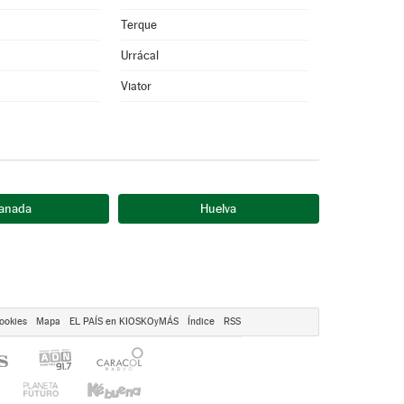
Terque
Urrácal
Viator
anada
Huelva
ookies
Mapa
EL PAÍS en KIOSKOyMÁS
Índice
RSS