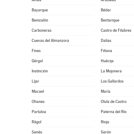
Bayarque
Bédar
Benizalón
Bentarique
Carboneras
Castro de Filabres
Cuevas del Almanzora
Dalías
Fines
Fiñana
Gérgal
Huécija
Instinción
La Mojonera
Líjar
Los Gallardos
Macael
María
Ohanes
Olula de Castro
Partaloa
Paterna del Río
Rágol
Rioja
Senés
Serón