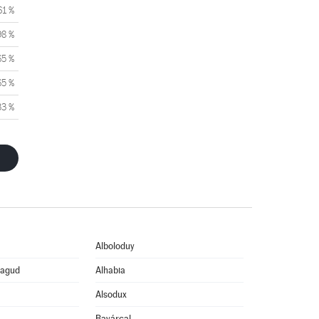
61 %
98 %
65 %
65 %
33 %
Alboloduy
eagud
Alhabia
Alsodux
Bayárcal