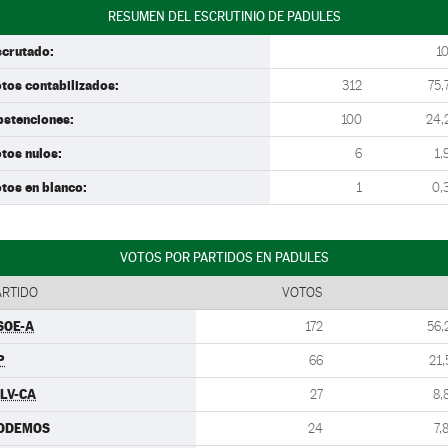
RESUMEN DEL ESCRUTINIO DE PADULES
scrutado:
1
tos contabilizados:
312
75,
bstenciones:
100
24,
tos nulos:
6
1,
tos en blanco:
1
0,
VOTOS POR PARTIDOS EN PADULES
ARTIDO
VOTOS
SOE-A
172
56,
P
66
21,
ULV-CA
27
8,
ODEMOS
24
7,