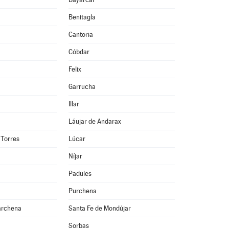
Benitagla
Cantoria
Cóbdar
Felix
Garrucha
Illar
Láujar de Andarax
 Torres
Lúcar
Níjar
Padules
Purchena
archena
Santa Fe de Mondújar
Sorbas