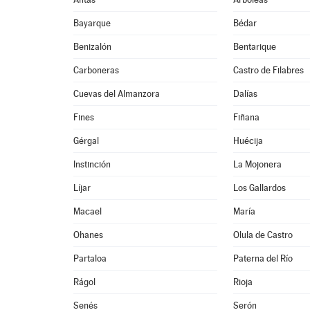
Bayarque
Bédar
Benizalón
Bentarique
Carboneras
Castro de Filabres
Cuevas del Almanzora
Dalías
Fines
Fiñana
Gérgal
Huécija
Instinción
La Mojonera
Líjar
Los Gallardos
Macael
María
Ohanes
Olula de Castro
Partaloa
Paterna del Río
Rágol
Rioja
Senés
Serón