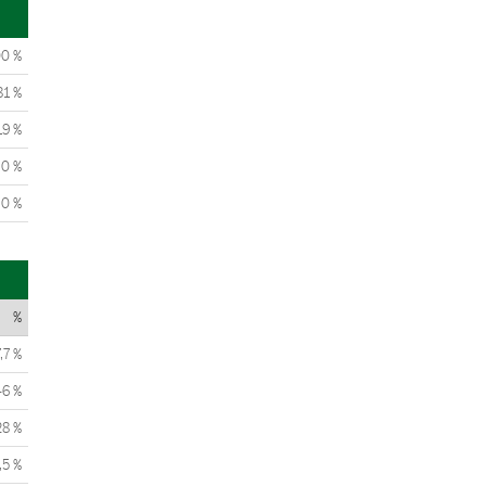
00 %
81 %
19 %
0 %
0 %
%
,7 %
46 %
28 %
,5 %