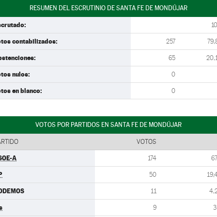
RESUMEN DEL ESCRUTINIO DE SANTA FE DE MONDÚJAR
scrutado:
1
tos contabilizados:
257
79,
bstenciones:
65
20,
tos nulos:
0
tos en blanco:
0
VOTOS POR PARTIDOS EN SANTA FE DE MONDÚJAR
ARTIDO
VOTOS
SOE-A
174
67
P
50
19,
ODEMOS
11
4,
s
9
3