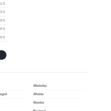
11 %
78 %
39 %
39 %
39 %
Alboloduy
eagud
Alhabia
Alsodux
Bayárcal