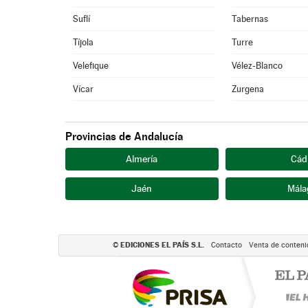
Suflí
Tabernas
Tíjola
Turre
Velefique
Vélez-Blanco
Vícar
Zurgena
Provincias de Andalucía
Almería
Cád
Jaén
Mála
EDICIONES EL PAÍS S.L.
©
Contacto
Venta de conteni