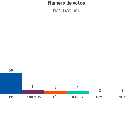
Número de votos
ESCRUTADO
100
%
50
11
9
8
2
1
PP
PODEMOS
C's
IULV-CA
UPyD
VOX