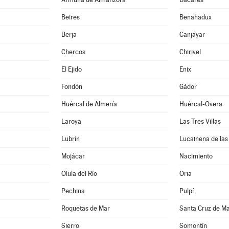
Beires
Benahadux
Berja
Canjáyar
Chercos
Chirivel
El Ejido
Enix
Fondón
Gádor
Huércal de Almería
Huércal-Overa
Laroya
Las Tres Villas
Lubrín
Lucainena de las
Mojácar
Nacimiento
Olula del Río
Oria
Pechina
Pulpí
Roquetas de Mar
Santa Cruz de M
Sierro
Somontín