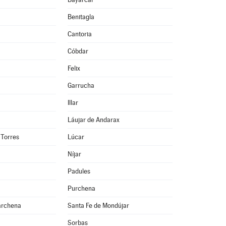
Benitagla
Cantoria
Cóbdar
Felix
Garrucha
Illar
Láujar de Andarax
 Torres
Lúcar
Níjar
Padules
Purchena
archena
Santa Fe de Mondújar
Sorbas