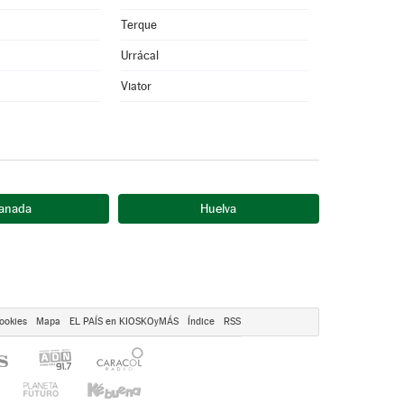
Terque
Urrácal
Viator
anada
Huelva
ookies
Mapa
EL PAÍS en KIOSKOyMÁS
Índice
RSS