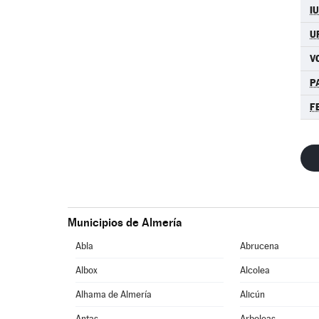
I
U
V
P
F
Municipios de Almería
Abla
Abrucena
Albox
Alcolea
Alhama de Almería
Alicún
Antas
Arboleas