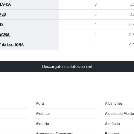
ULV-CA
8
3,
PyD
2
0,
OX
1
0,
ACMA
1
0,
E de las JONS
1
0,
Descárgate los datos en xml
Adra
Albánchez
Alcóntar
Alcudia de Mont
Almería
Almócita
Armuña de Almanzora
Bacares