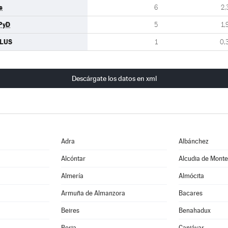
s
6
2,
PyD
5
1,
ILUS
1
0,
Descárgate los datos en xml
Adra
Albánchez
Alcóntar
Alcudia de Mont
Almería
Almócita
Armuña de Almanzora
Bacares
Beires
Benahadux
Berja
Canjáyar