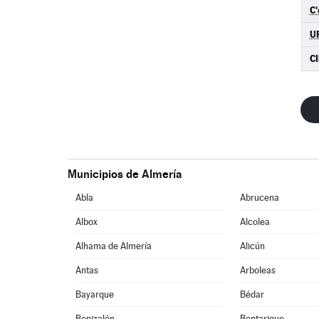
C'
U
C
Municipios de Almería
Abla
Abrucena
Albox
Alcolea
Alhama de Almería
Alicún
Antas
Arboleas
Bayarque
Bédar
Benizalón
Bentarique