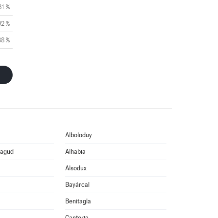
31 %
92 %
38 %
Alboloduy
eagud
Alhabia
Alsodux
Bayárcal
Benitagla
Cantoria