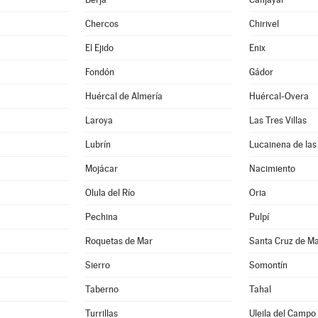
Chercos
Chirivel
El Ejido
Enix
Fondón
Gádor
Huércal de Almería
Huércal-Overa
Laroya
Las Tres Villas
Lubrín
Lucainena de las
Mojácar
Nacimiento
Olula del Río
Oria
Pechina
Pulpí
Roquetas de Mar
Santa Cruz de M
Sierro
Somontín
Taberno
Tahal
Turrillas
Uleila del Campo