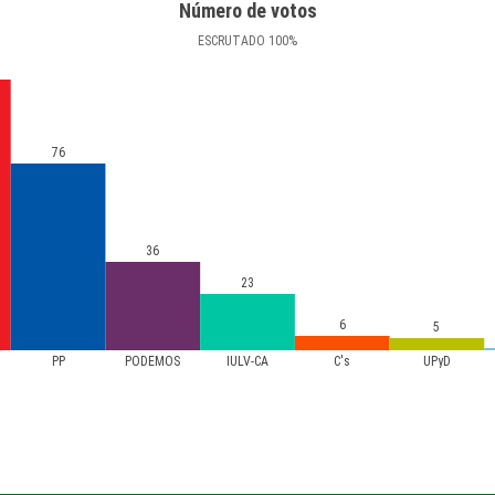
Número de votos
ESCRUTADO
100
%
76
36
23
6
5
PP
PODEMOS
IULV-CA
C's
UPyD