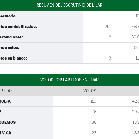
RESUMEN DEL ESCRUTINIO DE LÍJAR
scrutado:
1
tos contabilizados:
261
69,
bstenciones:
112
30,
tos nulos:
1
0,
tos en blanco:
3
1,
VOTOS POR PARTIDOS EN LÍJAR
ARTIDO
VOTOS
SOE-A
110
42,
P
76
29,
ODEMOS
36
13,
ULV-CA
23
8,