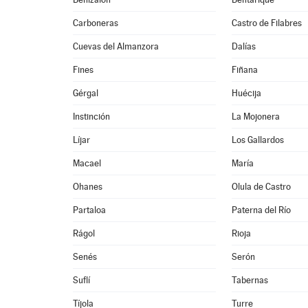
Carboneras
Castro de Filabres
Cuevas del Almanzora
Dalías
Fines
Fiñana
Gérgal
Huécija
Instinción
La Mojonera
Líjar
Los Gallardos
Macael
María
Ohanes
Olula de Castro
Partaloa
Paterna del Río
Rágol
Rioja
Senés
Serón
Suflí
Tabernas
Tíjola
Turre