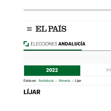
2022
201
Estás en:
Andalucía
»
Almería
»
Líjar
LÍJAR