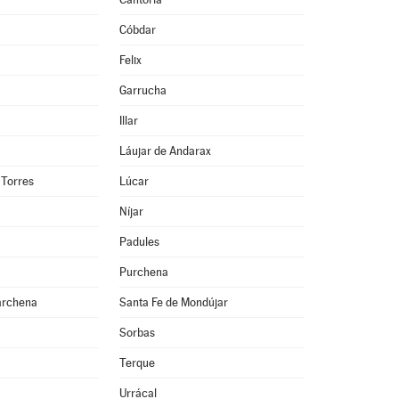
Cóbdar
Felix
Garrucha
Illar
Láujar de Andarax
 Torres
Lúcar
Níjar
Padules
Purchena
archena
Santa Fe de Mondújar
Sorbas
Terque
Urrácal