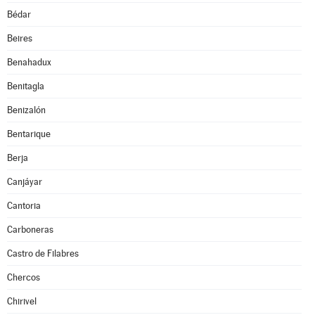
Bédar
Beires
Benahadux
Benitagla
Benizalón
Bentarique
Berja
Canjáyar
Cantoria
Carboneras
Castro de Filabres
Chercos
Chirivel