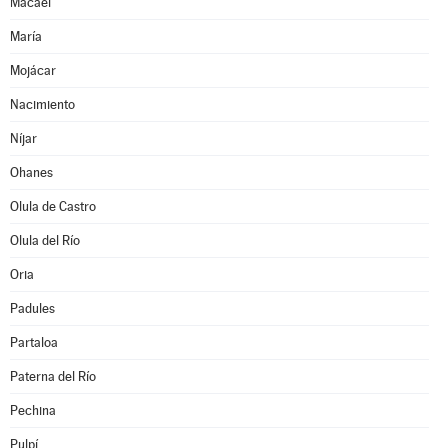
Macael
María
Mojácar
Nacimiento
Níjar
Ohanes
Olula de Castro
Olula del Río
Oria
Padules
Partaloa
Paterna del Río
Pechina
Pulpí