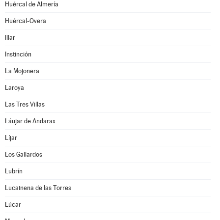
Huércal de Almería
Huércal-Overa
Illar
Instinción
La Mojonera
Laroya
Las Tres Villas
Láujar de Andarax
Líjar
Los Gallardos
Lubrín
Lucainena de las Torres
Lúcar