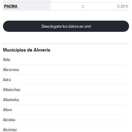
PACMA
1
0,36 %
Descárgate los datos en xml
Municipios de Almería
Abla
Abrucena
Adra
Albánchez
Alboloduy
Albox
Alcolea
Alcóntar