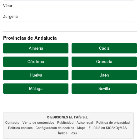
Vícar
Zurgena
Provincias de Andalucía
Almería
Cádiz
Córdoba
Granada
Huelva
Jaén
Málaga
Sevilla
EDICIONES EL PAÍS S.L.
©
Contacto
Venta de contenidos
Publicidad
Aviso legal
Política de privacidad
Política cookies
Configuración de cookies
Mapa
EL PAÍS en KIOSKOyMÁS
Índice
RSS