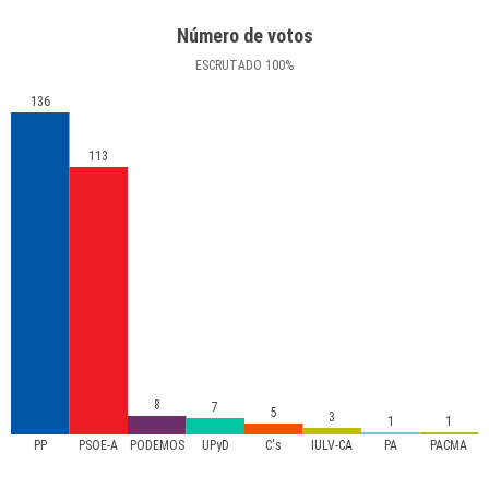
Número de votos
ESCRUTADO
100
%
136
113
8
7
5
3
1
1
PP
PSOE-A
PODEMOS
UPyD
C's
IULV-CA
PA
PACMA