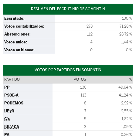
RESUMEN DEL ESCRUTINIO DE SOMONTÍN
Escrutado:
100 %
Votos contabilizados:
278
71,28 %
Abstenciones:
112
28,72 %
Votos nulos:
4
1,44 %
Votos en blanco:
0
0 %
VOTOS POR PARTIDOS EN SOMONTÍN
PARTIDO
VOTOS
%
PP
136
49,64 %
PSOE-A
113
41,24 %
PODEMOS
8
2,92 %
UPyD
7
2,55 %
C's
5
1,82 %
IULV-CA
3
1,09 %
PA
1
0,36 %