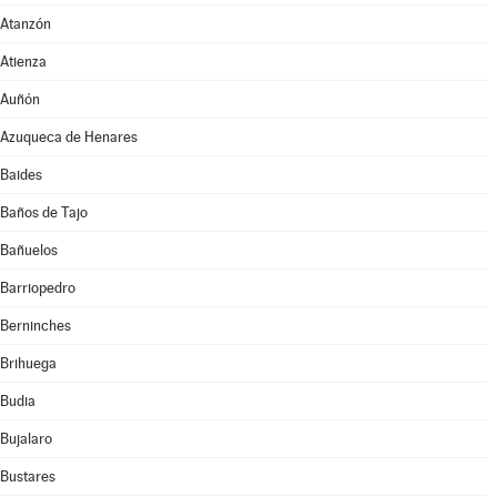
Atanzón
Atienza
Auñón
Azuqueca de Henares
Baides
Baños de Tajo
Bañuelos
Barriopedro
Berninches
Brihuega
Budia
Bujalaro
Bustares