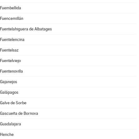
Fuembellida
Fuencemillán
Fuentelahiguera de Albatages
Fuentelencina
Fuentelsaz
Fuentelviejo
Fuentenovilla
Gajanejos
Galápagos
Galve de Sorbe
Gascueña de Bornova
Guadalajara
Henche