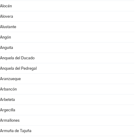
Alocén
Alovera
Alustante
Angón
Anguita
Anquela del Ducado
Anquela del Pedregal
Aranzueque
Arbancón
Arbeteta
Argecilla
Armallones
Armuña de Tajuña