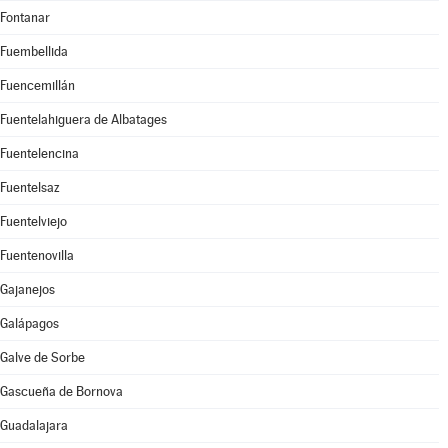
Fontanar
Fuembellida
Fuencemillán
Fuentelahiguera de Albatages
Fuentelencina
Fuentelsaz
Fuentelviejo
Fuentenovilla
Gajanejos
Galápagos
Galve de Sorbe
Gascueña de Bornova
Guadalajara