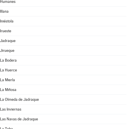
Humanes
Illana
Iniéstola
Irueste
Jadraque
Jirueque
La Bodera
La Huerce
La Mierla
La Miñosa
La Olmeda de Jadraque
Las Inviernas
Las Navas de Jadraque
La Toba