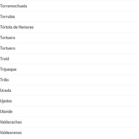
Torremochuela
Torrubia
Tórtola de Henares
Tortuera
Tortuero
Traíd
Trijueque
Trillo
Uceda
Ujados
Utande
Valdarachas
Valdearenas