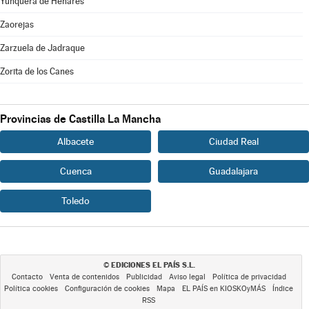
Yunquera de Henares
Zaorejas
Zarzuela de Jadraque
Zorita de los Canes
Provincias de Castilla La Mancha
Albacete
Ciudad Real
Cuenca
Guadalajara
Toledo
EDICIONES EL PAÍS S.L.
©
Contacto
Venta de contenidos
Publicidad
Aviso legal
Política de privacidad
Política cookies
Configuración de cookies
Mapa
EL PAÍS en KIOSKOyMÁS
Índice
RSS