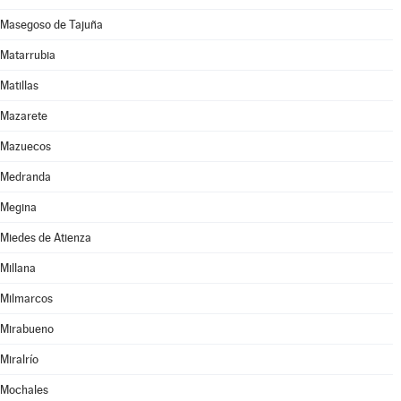
Masegoso de Tajuña
Matarrubia
Matillas
Mazarete
Mazuecos
Medranda
Megina
Miedes de Atienza
Millana
Milmarcos
Mirabueno
Miralrío
Mochales