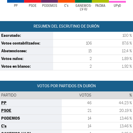
PP
PSOE
PODEMOS
C's
GANEMOS-
PACMA
UPyD
LV-IU
RESUMEN DEL ESCRUTINIO DE DURÓN
Escrutado:
100 %
Votos contabilizados:
106
87,6 %
Abstenciones:
15
12,4 %
Votos nulos:
2
1,89 %
Votos en blanco:
2
1,92 %
VOTOS POR PARTIDOS EN DURÓN
PARTIDO
VOTOS
%
PP
46
44,23 %
PSOE
21
20,19 %
PODEMOS
14
13,46 %
C's
14
13,46 %