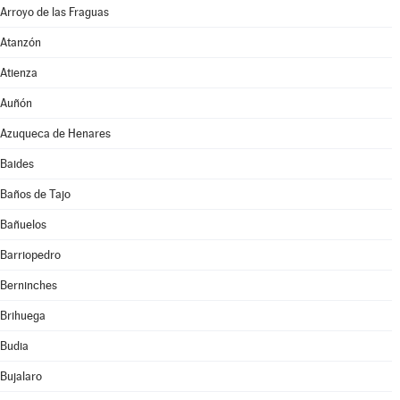
Arroyo de las Fraguas
Atanzón
Atienza
Auñón
Azuqueca de Henares
Baides
Baños de Tajo
Bañuelos
Barriopedro
Berninches
Brihuega
Budia
Bujalaro