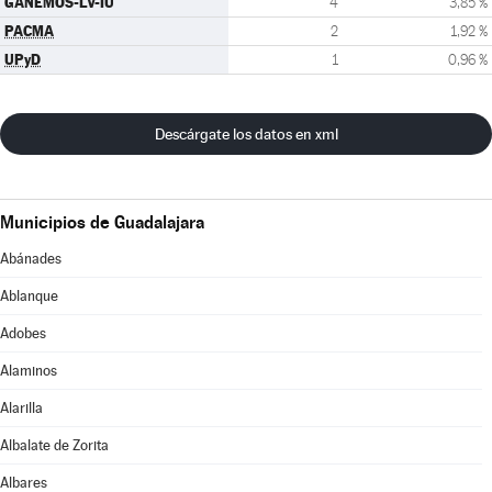
GANEMOS-LV-IU
4
3,85 %
PACMA
2
1,92 %
UPyD
1
0,96 %
Descárgate los datos en xml
Municipios de Guadalajara
Abánades
Ablanque
Adobes
Alaminos
Alarilla
Albalate de Zorita
Albares