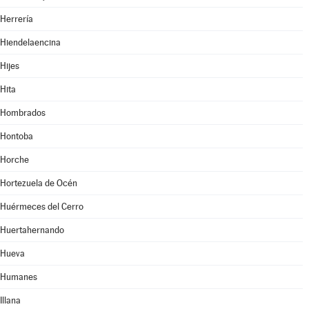
Herrería
Hiendelaencina
Hijes
Hita
Hombrados
Hontoba
Horche
Hortezuela de Océn
Huérmeces del Cerro
Huertahernando
Hueva
Humanes
Illana