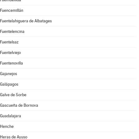
Fuencemillán
Fuentelahiguera de Albatages
Fuentelencina
Fuentelsaz
Fuentelviejo
Fuentenovilla
Gajanejos
Galápagos
Galve de Sorbe
Gascueña de Bornova
Guadalajara
Henche
Heras de Ayuso