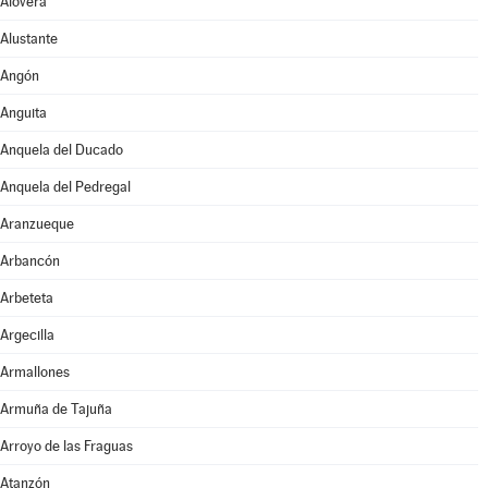
Alovera
Alustante
Angón
Anguita
Anquela del Ducado
Anquela del Pedregal
Aranzueque
Arbancón
Arbeteta
Argecilla
Armallones
Armuña de Tajuña
Arroyo de las Fraguas
Atanzón