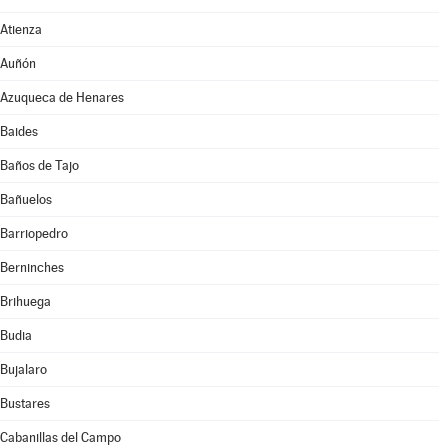
Atienza
Auñón
Azuqueca de Henares
Baides
Baños de Tajo
Bañuelos
Barriopedro
Berninches
Brihuega
Budia
Bujalaro
Bustares
Cabanillas del Campo