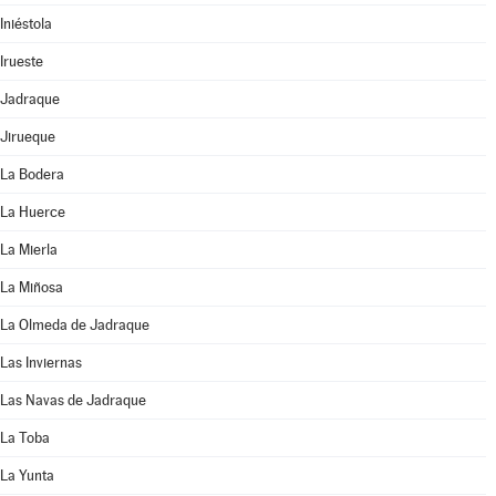
Iniéstola
Irueste
Jadraque
Jirueque
La Bodera
La Huerce
La Mierla
La Miñosa
La Olmeda de Jadraque
Las Inviernas
Las Navas de Jadraque
La Toba
La Yunta