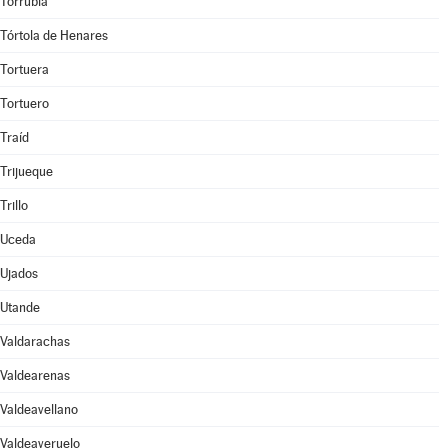
Torrubia
Tórtola de Henares
Tortuera
Tortuero
Traíd
Trijueque
Trillo
Uceda
Ujados
Utande
Valdarachas
Valdearenas
Valdeavellano
Valdeaveruelo