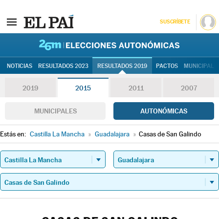
SUSCRÍBETE
26M | Elec
NOTICIAS
RESULTADOS 2023
RESULTADOS 2019
PACTOS
MUNICIPALE
2019
2015
2011
2007
MUNICIPALES
AUTONÓMICAS
Estás en:
Castilla La Mancha
»
Guadalajara
»
Casas de San Galindo