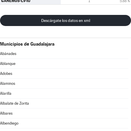
GANEMOS-LV-IU
1
5,88 %
Descárgate los datos en xml
Municipios de Guadalajara
Abánades
Ablanque
Adobes
Alaminos
Alarilla
Albalate de Zorita
Albares
Albendiego