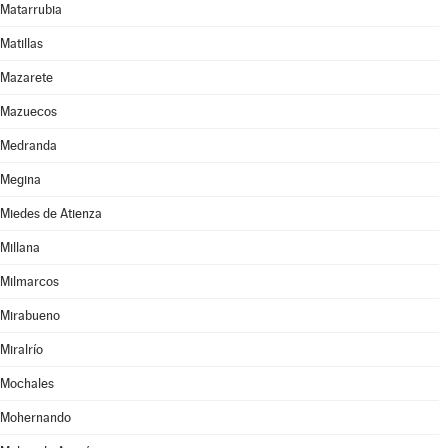
Matarrubia
Matillas
Mazarete
Mazuecos
Medranda
Megina
Miedes de Atienza
Millana
Milmarcos
Mirabueno
Miralrío
Mochales
Mohernando