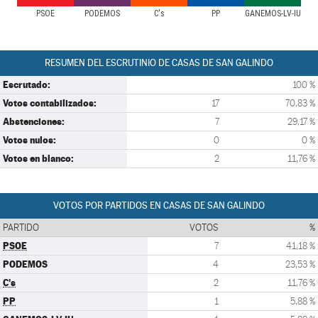
PSOE
PODEMOS
C's
PP
GANEMOS-LV-IU
RESUMEN DEL ESCRUTINIO DE CASAS DE SAN GALINDO
Escrutado:
100 %
Votos contabilizados:
17
70,83 %
Abstenciones:
7
29,17 %
Votos nulos:
0
0 %
Votos en blanco:
2
11,76 %
VOTOS POR PARTIDOS EN CASAS DE SAN GALINDO
PARTIDO
VOTOS
%
PSOE
7
41,18 %
PODEMOS
4
23,53 %
C's
2
11,76 %
PP
1
5,88 %