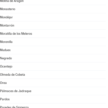
Molina de Aragón
Monasterio
Mondéjar
Montarrón
Moratilla de los Meleros
Morenilla
Muduex
Negredo
Ocentejo
Olmeda de Cobeta
Orea
Pálmaces de Jadraque
Pardos
Paredes de Sigüenza