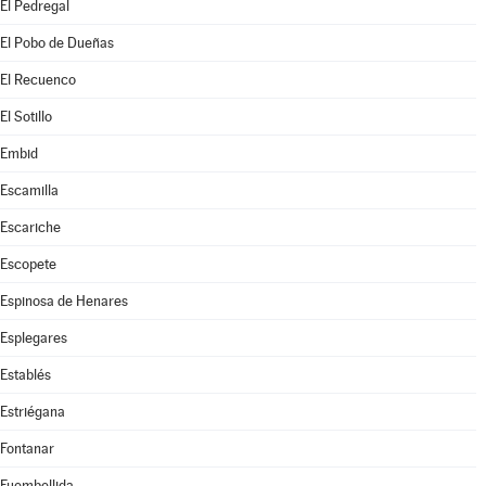
El Pedregal
El Pobo de Dueñas
El Recuenco
El Sotillo
Embid
Escamilla
Escariche
Escopete
Espinosa de Henares
Esplegares
Establés
Estriégana
Fontanar
Fuembellida