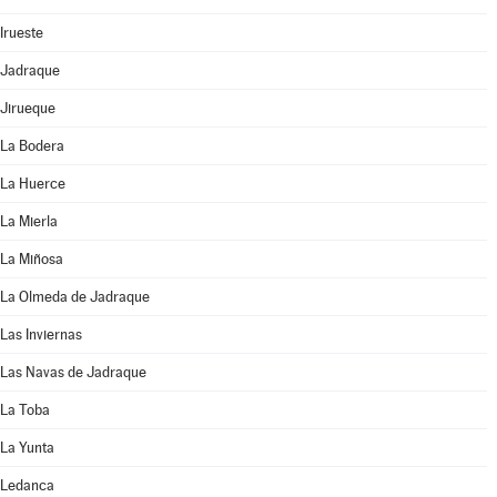
Irueste
Jadraque
Jirueque
La Bodera
La Huerce
La Mierla
La Miñosa
La Olmeda de Jadraque
Las Inviernas
Las Navas de Jadraque
La Toba
La Yunta
Ledanca