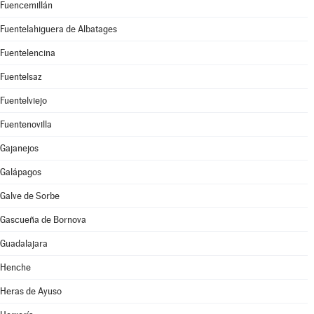
Fuencemillán
Fuentelahiguera de Albatages
Fuentelencina
Fuentelsaz
Fuentelviejo
Fuentenovilla
Gajanejos
Galápagos
Galve de Sorbe
Gascueña de Bornova
Guadalajara
Henche
Heras de Ayuso