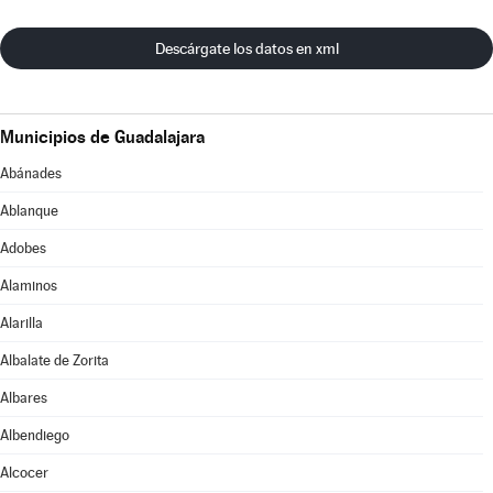
Descárgate los datos en xml
Municipios de Guadalajara
Abánades
Ablanque
Adobes
Alaminos
Alarilla
Albalate de Zorita
Albares
Albendiego
Alcocer