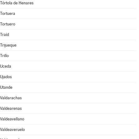
Tórtola de Henares
Tortuera
Tortuero
Traíd
Trijueque
Trillo
Uceda
Ujados
Utande
Valdarachas
Valdearenas
Valdeavellano
Valdeaveruelo