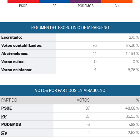
PSOE
PP
PODEMOS
C's
RESUMEN DEL ESCRUTINIO DE MIRABUENO
Escrutado:
100 %
Votos contabilizados:
76
87,36 %
Abstenciones:
11
12,64 %
Votos nulos:
0
0 %
Votos en blanco:
4
5,26 %
VOTOS POR PARTIDOS EN MIRABUENO
PARTIDO
VOTOS
%
PSOE
37
48,68 %
PP
27
35,53 %
PODEMOS
6
7,89 %
C's
2
2,63 %