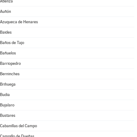
Atienza
Auñón
Azuqueca de Henares
Baides
Baños de Tajo
Bañuelos
Barriopedro
Berninches
Brihuega
Budia
Bujalaro
Bustares
Cabanillas del Campo
Campillo de Dueñas