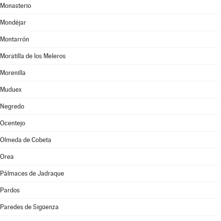
Monasterio
Mondéjar
Montarrón
Moratilla de los Meleros
Morenilla
Muduex
Negredo
Ocentejo
Olmeda de Cobeta
Orea
Pálmaces de Jadraque
Pardos
Paredes de Sigüenza