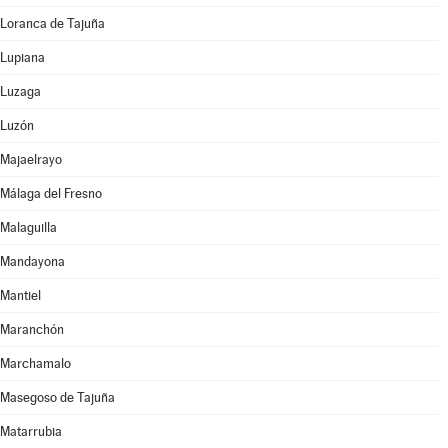
Loranca de Tajuña
Lupiana
Luzaga
Luzón
Majaelrayo
Málaga del Fresno
Malaguilla
Mandayona
Mantiel
Maranchón
Marchamalo
Masegoso de Tajuña
Matarrubia