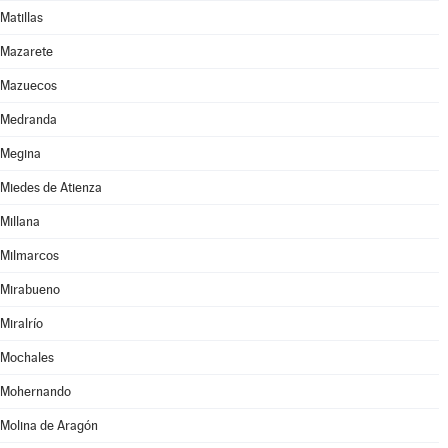
Matillas
Mazarete
Mazuecos
Medranda
Megina
Miedes de Atienza
Millana
Milmarcos
Mirabueno
Miralrío
Mochales
Mohernando
Molina de Aragón