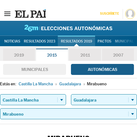
SUSCRÍBETE
26M | Elec
NOTICIAS
RESULTADOS 2023
RESULTADOS 2019
PACTOS
MUNICIPALE
2019
2015
2011
2007
MUNICIPALES
AUTONÓMICAS
Estás en:
Castilla La Mancha
»
Guadalajara
»
Mirabueno