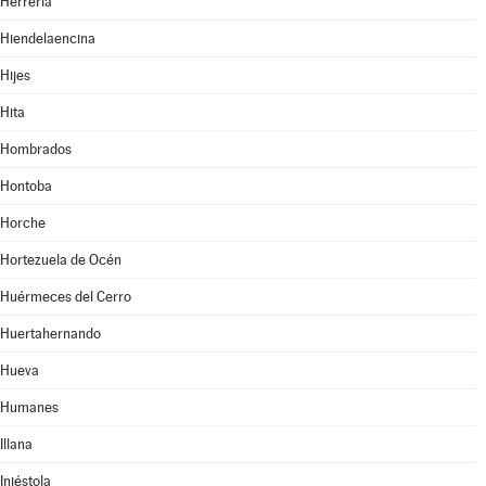
Herrería
Hiendelaencina
Hijes
Hita
Hombrados
Hontoba
Horche
Hortezuela de Océn
Huérmeces del Cerro
Huertahernando
Hueva
Humanes
Illana
Iniéstola