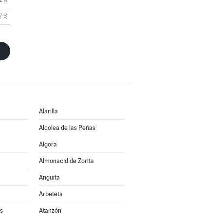
7 %
Alarilla
Alcolea de las Peñas
Algora
Almonacid de Zorita
Anguita
Arbeteta
s
Atanzón