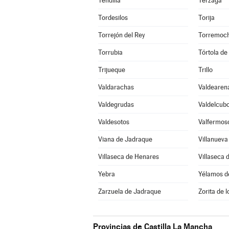
Tendilla
Terzaga
Tordesilos
Torija
Torrejón del Rey
Torremoch
Torrubia
Tórtola de
Trijueque
Trillo
Valdarachas
Valdearen
Valdegrudas
Valdelcub
Valdesotos
Valfermos
Viana de Jadraque
Villanueva
Villaseca de Henares
Villaseca 
Yebra
Yélamos d
Zarzuela de Jadraque
Zorita de 
Provincias de Castilla La Mancha