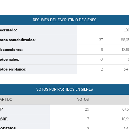
RESUMEN DEL ESCRUTINIO DE SIENES
scrutado:
10
otos contabilizados:
37
86,0
bstenciones:
6
13,9
otos nulos:
0
otos en blanco:
2
5,4
VOTOS POR PARTIDOS EN SIENES
ARTIDO
VOTOS
PP
25
67,5
PSOE
7
18,9
PODEMOS
2
5,4