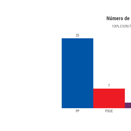
Número de 
100
%
ESCRU
25
7
PP
PSOE