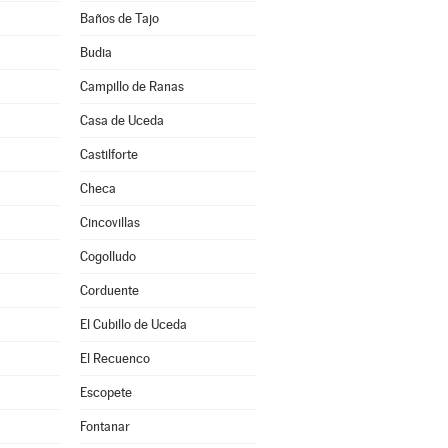
Baños de Tajo
Budia
Campillo de Ranas
Casa de Uceda
a
Castilforte
Checa
Cincovillas
Cogolludo
Corduente
El Cubillo de Uceda
El Recuenco
Escopete
Fontanar