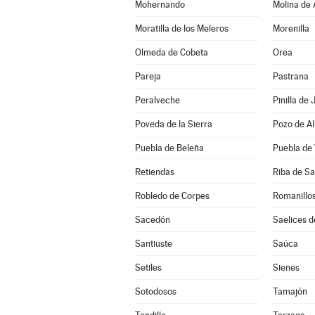
Mohernando
Molina de
Moratilla de los Meleros
Morenilla
Olmeda de Cobeta
Orea
Pareja
Pastrana
Peralveche
Pinilla de
Poveda de la Sierra
Pozo de A
Puebla de Beleña
Puebla de 
Retiendas
Riba de Sa
Robledo de Corpes
Romanillos
Sacedón
Saelices d
Santiuste
Saúca
Setiles
Sienes
Sotodosos
Tamajón