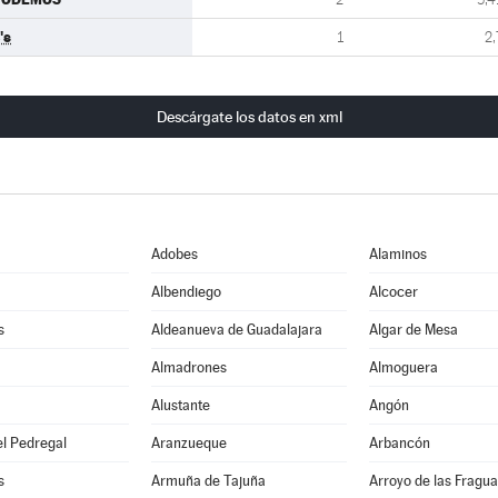
's
1
2,
Descárgate los datos en xml
Adobes
Alaminos
Albendiego
Alcocer
s
Aldeanueva de Guadalajara
Algar de Mesa
Almadrones
Almoguera
Alustante
Angón
l Pedregal
Aranzueque
Arbancón
s
Armuña de Tajuña
Arroyo de las Fragua