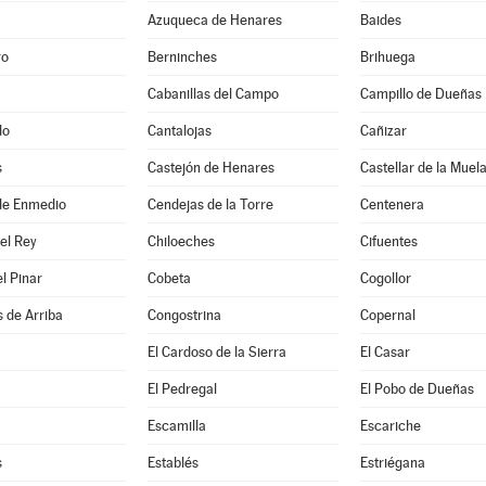
Azuqueca de Henares
Baides
ro
Berninches
Brihuega
Cabanillas del Campo
Campillo de Dueñas
do
Cantalojas
Cañizar
s
Castejón de Henares
Castellar de la Muel
de Enmedio
Cendejas de la Torre
Centenera
del Rey
Chiloeches
Cifuentes
el Pinar
Cobeta
Cogollor
 de Arriba
Congostrina
Copernal
El Cardoso de la Sierra
El Casar
El Pedregal
El Pobo de Dueñas
Escamilla
Escariche
s
Establés
Estriégana