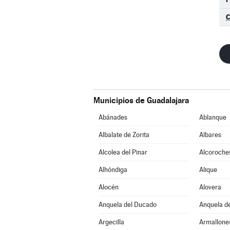
C
Municipios de Guadalajara
Abánades
Ablanque
Albalate de Zorita
Albares
Alcolea del Pinar
Alcoroche
Alhóndiga
Alique
Alocén
Alovera
Anquela del Ducado
Anquela de
Argecilla
Armallone