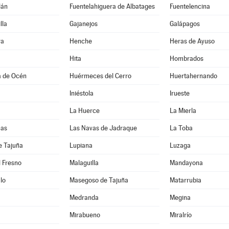
lán
Fuentelahiguera de Albatages
Fuentelencina
lla
Gajanejos
Galápagos
ra
Henche
Heras de Ayuso
Hita
Hombrados
a de Océn
Huérmeces del Cerro
Huertahernando
Iniéstola
Irueste
La Huerce
La Mierla
nas
Las Navas de Jadraque
La Toba
e Tajuña
Lupiana
Luzaga
 Fresno
Malaguilla
Mandayona
lo
Masegoso de Tajuña
Matarrubia
Medranda
Megina
Mirabueno
Miralrío