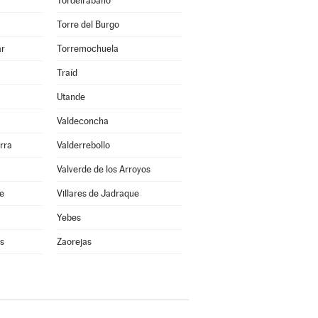
Tordelrábano
Torre del Burgo
ar
Torremochuela
Traíd
Utande
Valdeconcha
rra
Valderrebollo
Valverde de los Arroyos
re
Villares de Jadraque
Yebes
s
Zaorejas