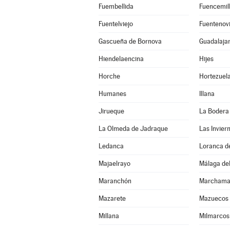
Fuembellida
Fuencemil
Fuentelviejo
Fuentenovi
Gascueña de Bornova
Guadalaja
Hiendelaencina
Hijes
Horche
Hortezuel
Humanes
Illana
Jirueque
La Bodera
La Olmeda de Jadraque
Las Invier
Ledanca
Loranca d
Majaelrayo
Málaga del
Maranchón
Marchama
Mazarete
Mazuecos
Millana
Milmarcos