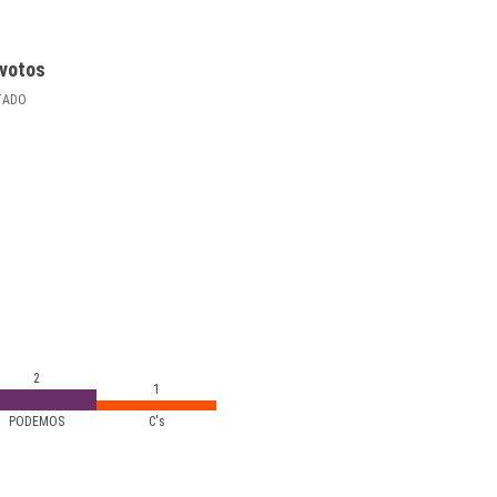
votos
TADO
2
1
PODEMOS
C's