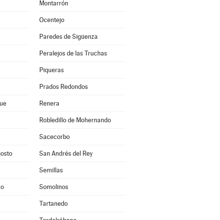
Montarrón
Ocentejo
Paredes de Sigüenza
Peralejos de las Truchas
Piqueras
Prados Redondos
que
Renera
Robledillo de Mohernando
Sacecorbo
gosto
San Andrés del Rey
Semillas
mo
Somolinos
Tartanedo