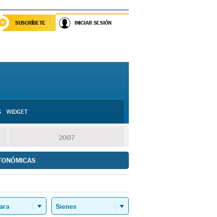
SUSCRÍBETE
INICIAR SESIÓN
S
WIDGET
2007
TONÓMICAS