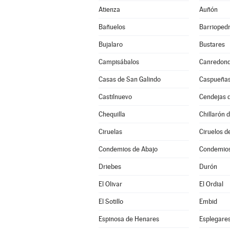
Atienza
Auñón
Bañuelos
Barrioped
Bujalaro
Bustares
Campisábalos
Canredon
Casas de San Galindo
Caspueña
Castilnuevo
Cendejas 
Chequilla
Chillarón 
Ciruelas
Ciruelos d
Condemios de Abajo
Condemios
Driebes
Durón
El Olivar
El Ordial
El Sotillo
Embid
Espinosa de Henares
Esplegare