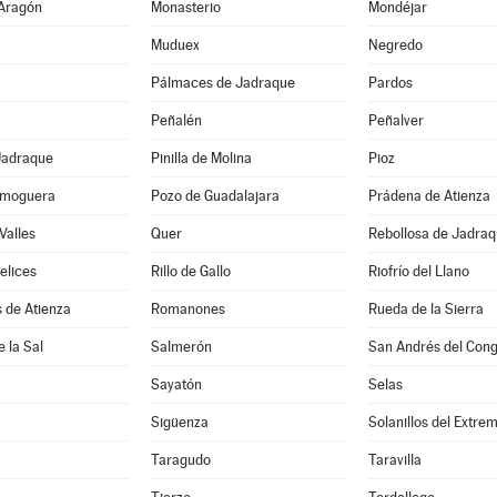
 Aragón
Monasterio
Mondéjar
Muduex
Negredo
Pálmaces de Jadraque
Pardos
Peñalén
Peñalver
 Jadraque
Pinilla de Molina
Pioz
lmoguera
Pozo de Guadalajara
Prádena de Atienza
Valles
Quer
Rebollosa de Jadra
elices
Rillo de Gallo
Riofrío del Llano
 de Atienza
Romanones
Rueda de la Sierra
e la Sal
Salmerón
San Andrés del Con
Sayatón
Selas
Sigüenza
Solanillos del Extre
Taragudo
Taravilla