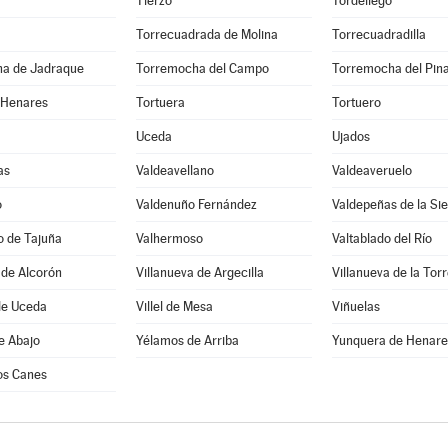
Tierzo
Tordellego
Torrecuadrada de Molina
Torrecuadradilla
a de Jadraque
Torremocha del Campo
Torremocha del Pin
 Henares
Tortuera
Tortuero
Uceda
Ujados
as
Valdeavellano
Valdeaveruelo
o
Valdenuño Fernández
Valdepeñas de la Sie
o de Tajuña
Valhermoso
Valtablado del Río
 de Alcorón
Villanueva de Argecilla
Villanueva de la Tor
de Uceda
Villel de Mesa
Viñuelas
e Abajo
Yélamos de Arriba
Yunquera de Henare
los Canes