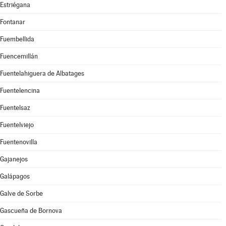
Estriégana
Fontanar
Fuembellida
Fuencemillán
Fuentelahiguera de Albatages
Fuentelencina
Fuentelsaz
Fuentelviejo
Fuentenovilla
Gajanejos
Galápagos
Galve de Sorbe
Gascueña de Bornova