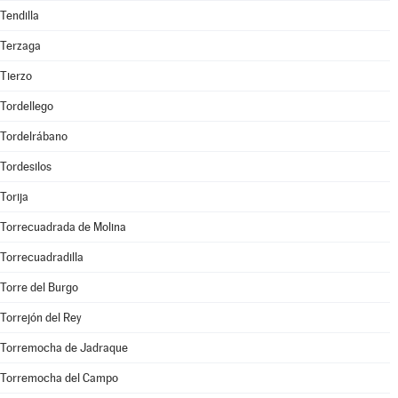
Tendilla
Terzaga
Tierzo
Tordellego
Tordelrábano
Tordesilos
Torija
Torrecuadrada de Molina
Torrecuadradilla
Torre del Burgo
Torrejón del Rey
Torremocha de Jadraque
Torremocha del Campo