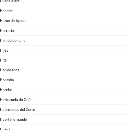
Guadalajara
Henche
Heras de Ayuso
Herrería
Hiendelaencina
Hijes
Hita
Hombrados
Hontoba
Horche
Hortezuela de Océn
Huérmeces del Cerro
Huertahernando
Hueva