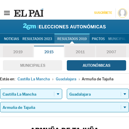
SUSCRÍBETE
26M | Elec
NOTICIAS
RESULTADOS 2023
RESULTADOS 2019
PACTOS
MUNICIPALE
2019
2015
2011
2007
MUNICIPALES
AUTONÓMICAS
Estás en:
Castilla La Mancha
»
Guadalajara
»
Armuña de Tajuña