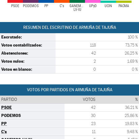
PSOE
PODEMOS
PP
C's
GANEMOS-
UPyD
UCIN
PACMA
LV-IU
RESUMEN DEL ESCRUTINIO DE ARMUÑA DE TAJUÑA
Escrutado:
100 %
Votos contabilizados:
118
73,75 %
Abstenciones:
42
26,25 %
Votos nulos:
2
1,69 %
Votos en blanco:
0
0 %
VOTOS POR PARTIDOS EN ARMUÑA DE TAJUÑA
PARTIDO
VOTOS
%
PSOE
42
36,21 %
PODEMOS
30
25,86 %
PP
23
19,83 %
C's
11
9,48 %