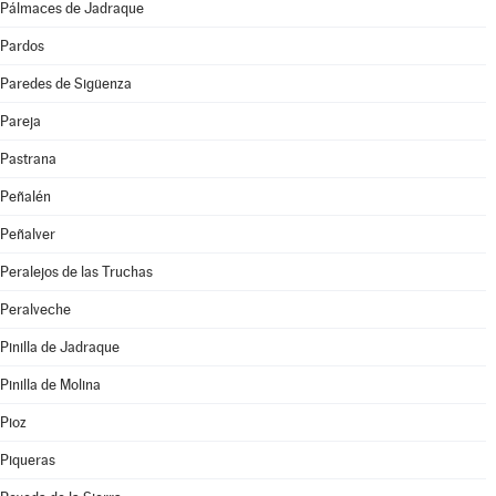
Pálmaces de Jadraque
Pardos
Paredes de Sigüenza
Pareja
Pastrana
Peñalén
Peñalver
Peralejos de las Truchas
Peralveche
Pinilla de Jadraque
Pinilla de Molina
Pioz
Piqueras