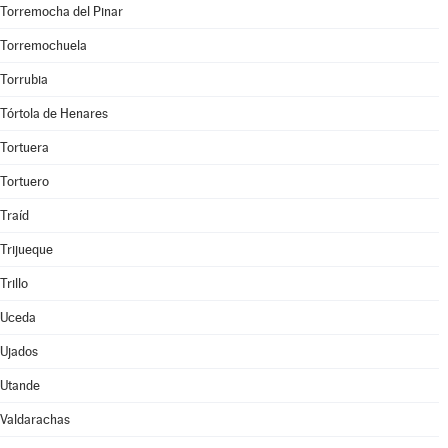
Torremocha del Pinar
Torremochuela
Torrubia
Tórtola de Henares
Tortuera
Tortuero
Traíd
Trijueque
Trillo
Uceda
Ujados
Utande
Valdarachas