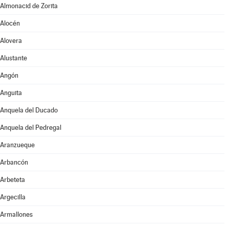
Almonacid de Zorita
Alocén
Alovera
Alustante
Angón
Anguita
Anquela del Ducado
Anquela del Pedregal
Aranzueque
Arbancón
Arbeteta
Argecilla
Armallones