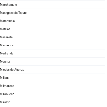
Marchamalo
Masegoso de Tajuña
Matarrubia
Matillas
Mazarete
Mazuecos
Medranda
Megina
Miedes de Atienza
Millana
Milmarcos
Mirabueno
Miralrío