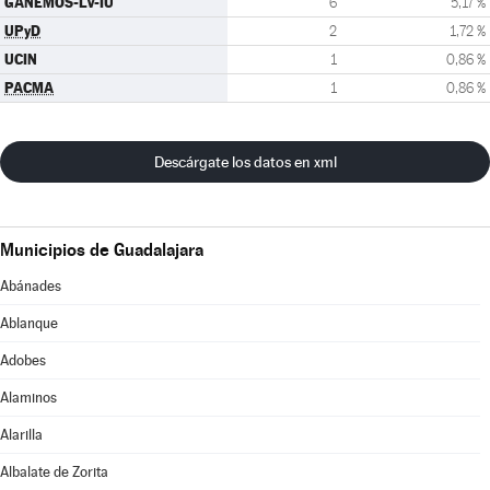
GANEMOS-LV-IU
6
5,17 %
UPyD
2
1,72 %
UCIN
1
0,86 %
PACMA
1
0,86 %
Descárgate los datos en xml
Municipios de Guadalajara
Abánades
Ablanque
Adobes
Alaminos
Alarilla
Albalate de Zorita