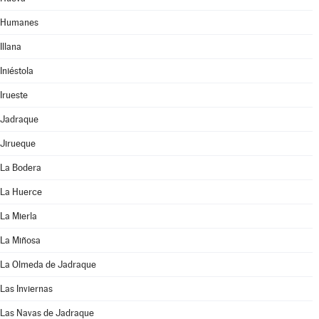
Humanes
Illana
Iniéstola
Irueste
Jadraque
Jirueque
La Bodera
La Huerce
La Mierla
La Miñosa
La Olmeda de Jadraque
Las Inviernas
Las Navas de Jadraque