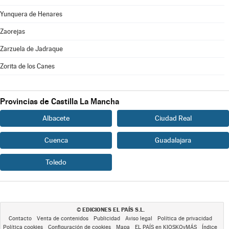
Yunquera de Henares
Zaorejas
Zarzuela de Jadraque
Zorita de los Canes
Provincias de Castilla La Mancha
Albacete
Ciudad Real
Cuenca
Guadalajara
Toledo
EDICIONES EL PAÍS S.L.
©
Contacto
Venta de contenidos
Publicidad
Aviso legal
Política de privacidad
Política cookies
Configuración de cookies
Mapa
EL PAÍS en KIOSKOyMÁS
Índice