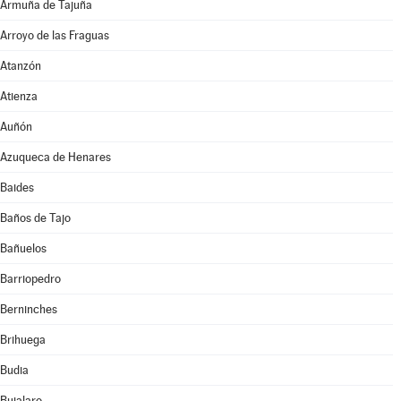
Armuña de Tajuña
Arroyo de las Fraguas
Atanzón
Atienza
Auñón
Azuqueca de Henares
Baides
Baños de Tajo
Bañuelos
Barriopedro
Berninches
Brihuega
Budia
Bujalaro