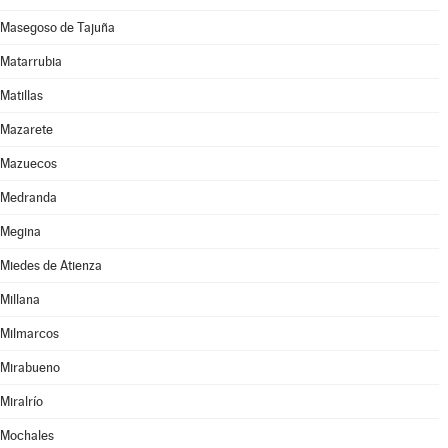
Masegoso de Tajuña
Matarrubia
Matillas
Mazarete
Mazuecos
Medranda
Megina
Miedes de Atienza
Millana
Milmarcos
Mirabueno
Miralrío
Mochales