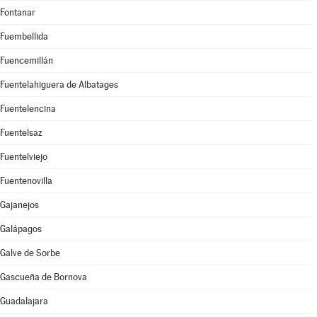
Fontanar
Fuembellida
Fuencemillán
Fuentelahiguera de Albatages
Fuentelencina
Fuentelsaz
Fuentelviejo
Fuentenovilla
Gajanejos
Galápagos
Galve de Sorbe
Gascueña de Bornova
Guadalajara