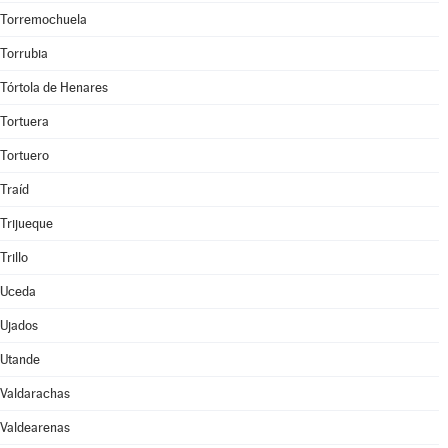
Torremochuela
Torrubia
Tórtola de Henares
Tortuera
Tortuero
Traíd
Trijueque
Trillo
Uceda
Ujados
Utande
Valdarachas
Valdearenas