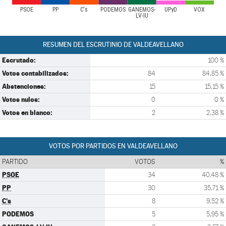
PSOE
PP
C's
PODEMOS
GANEMOS-
UPyD
VOX
LV-IU
RESUMEN DEL ESCRUTINIO DE VALDEAVELLANO
Escrutado:
100 %
Votos contabilizados:
84
84,85 %
Abstenciones:
15
15,15 %
Votos nulos:
0
0 %
Votos en blanco:
2
2,38 %
VOTOS POR PARTIDOS EN VALDEAVELLANO
PARTIDO
VOTOS
%
PSOE
34
40,48 %
PP
30
35,71 %
C's
8
9,52 %
PODEMOS
5
5,95 %