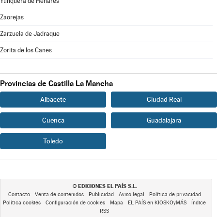
Yunquera de Henares
Zaorejas
Zarzuela de Jadraque
Zorita de los Canes
Provincias de Castilla La Mancha
Albacete
Ciudad Real
Cuenca
Guadalajara
Toledo
EDICIONES EL PAÍS S.L.
©
Contacto
Venta de contenidos
Publicidad
Aviso legal
Política de privacidad
Política cookies
Configuración de cookies
Mapa
EL PAÍS en KIOSKOyMÁS
Índice
RSS