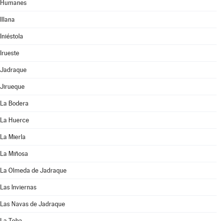
Humanes
Illana
Iniéstola
Irueste
Jadraque
Jirueque
La Bodera
La Huerce
La Mierla
La Miñosa
La Olmeda de Jadraque
Las Inviernas
Las Navas de Jadraque
La Toba