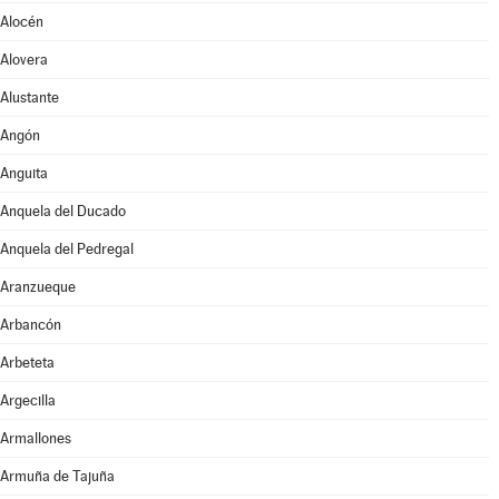
Alocén
Alovera
Alustante
Angón
Anguita
Anquela del Ducado
Anquela del Pedregal
Aranzueque
Arbancón
Arbeteta
Argecilla
Armallones
Armuña de Tajuña