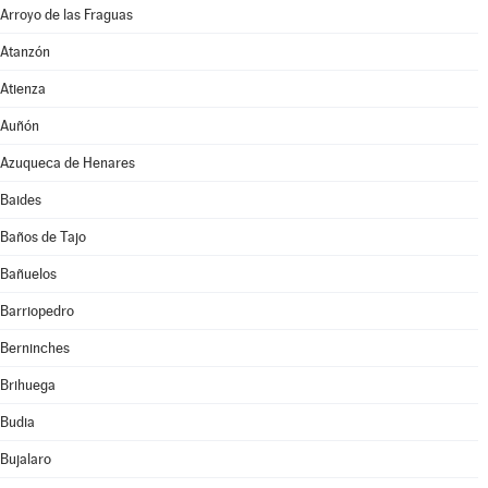
Arroyo de las Fraguas
Atanzón
Atienza
Auñón
Azuqueca de Henares
Baides
Baños de Tajo
Bañuelos
Barriopedro
Berninches
Brihuega
Budia
Bujalaro