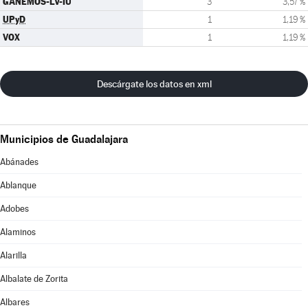
GANEMOS-LV-IU
3
3,57 %
UPyD
1
1,19 %
VOX
1
1,19 %
Descárgate los datos en xml
Municipios de Guadalajara
Abánades
Ablanque
Adobes
Alaminos
Alarilla
Albalate de Zorita
Albares