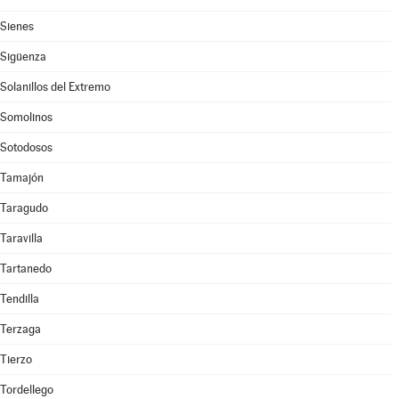
Sienes
Sigüenza
Solanillos del Extremo
Somolinos
Sotodosos
Tamajón
Taragudo
Taravilla
Tartanedo
Tendilla
Terzaga
Tierzo
Tordellego