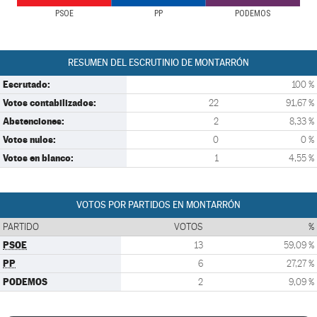
PSOE
PP
PODEMOS
RESUMEN DEL ESCRUTINIO DE MONTARRÓN
Escrutado:
100 %
Votos contabilizados:
22
91,67 %
Abstenciones:
2
8,33 %
Votos nulos:
0
0 %
Votos en blanco:
1
4,55 %
VOTOS POR PARTIDOS EN MONTARRÓN
PARTIDO
VOTOS
%
PSOE
13
59,09 %
PP
6
27,27 %
PODEMOS
2
9,09 %