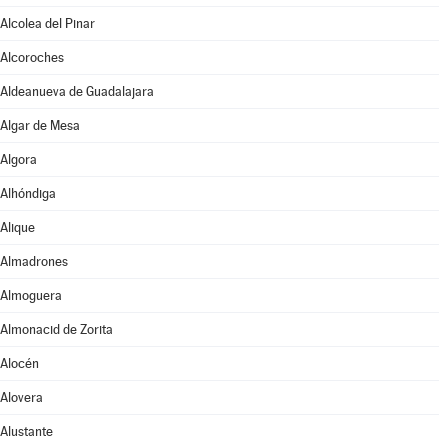
Alcolea del Pinar
Alcoroches
Aldeanueva de Guadalajara
Algar de Mesa
Algora
Alhóndiga
Alique
Almadrones
Almoguera
Almonacid de Zorita
Alocén
Alovera
Alustante