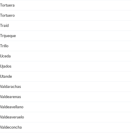
Tortuera
Tortuero
Traíd
Trijueque
Trillo
Uceda
Ujados
Utande
Valdarachas
Valdearenas
Valdeavellano
Valdeaveruelo
Valdeconcha