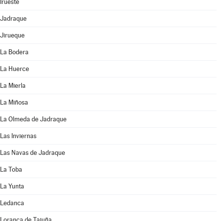
Irueste
Jadraque
Jirueque
La Bodera
La Huerce
La Mierla
La Miñosa
La Olmeda de Jadraque
Las Inviernas
Las Navas de Jadraque
La Toba
La Yunta
Ledanca
Loranca de Tajuña