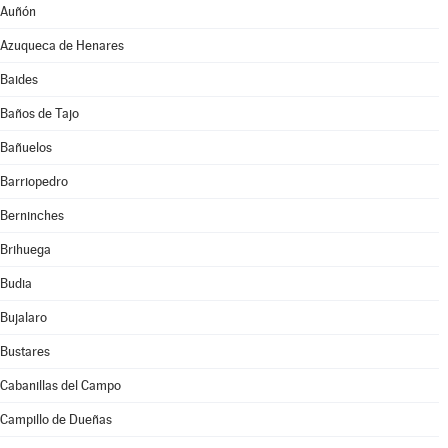
Auñón
Azuqueca de Henares
Baides
Baños de Tajo
Bañuelos
Barriopedro
Berninches
Brihuega
Budia
Bujalaro
Bustares
Cabanillas del Campo
Campillo de Dueñas