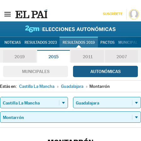
SUSCRÍBETE
26M | Elec
NOTICIAS
RESULTADOS 2023
RESULTADOS 2019
PACTOS
MUNICIPALE
2019
2015
2011
2007
MUNICIPALES
AUTONÓMICAS
Estás en:
Castilla La Mancha
»
Guadalajara
»
Montarrón