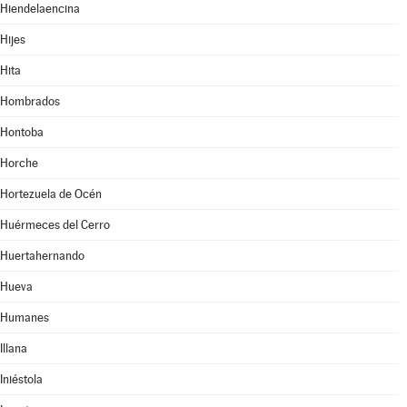
Hiendelaencina
Hijes
Hita
Hombrados
Hontoba
Horche
Hortezuela de Océn
Huérmeces del Cerro
Huertahernando
Hueva
Humanes
Illana
Iniéstola