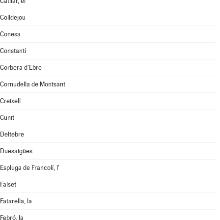
Catllar, el
Colldejou
Conesa
Constantí
Corbera d'Ebre
Cornudella de Montsant
Creixell
Cunit
Deltebre
Duesaigües
Espluga de Francolí, l'
Falset
Fatarella, la
Febró, la