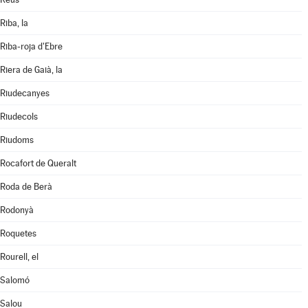
Riba, la
Riba-roja d'Ebre
Riera de Gaià, la
Riudecanyes
Riudecols
Riudoms
Rocafort de Queralt
Roda de Berà
Rodonyà
Roquetes
Rourell, el
Salomó
Salou