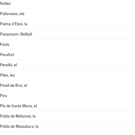
Nulles
Pallaresos, els
Palma d'Ebre, la
Passanant i Belltall
Paüls
Perafort
Perelló, el
Piles, les
Pinell de Brai, el
Pira
Pla de Santa Maria, el
Pobla de Mafumet, la
Pobla de Massaluca, la