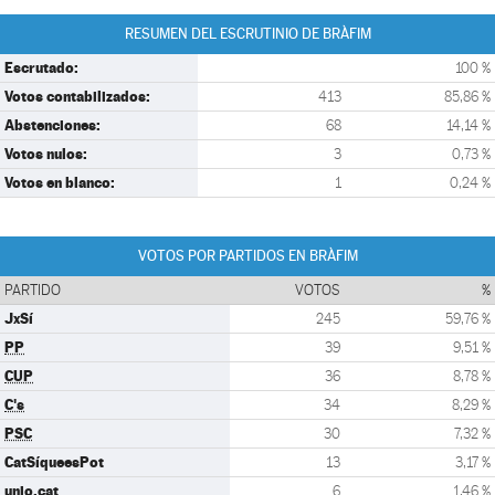
RESUMEN DEL ESCRUTINIO DE BRÀFIM
Escrutado:
100 %
Votos contabilizados:
413
85,86 %
Abstenciones:
68
14,14 %
Votos nulos:
3
0,73 %
Votos en blanco:
1
0,24 %
VOTOS POR PARTIDOS EN BRÀFIM
PARTIDO
VOTOS
%
JxSí
245
59,76 %
PP
39
9,51 %
CUP
36
8,78 %
C's
34
8,29 %
PSC
30
7,32 %
CatSíqueesPot
13
3,17 %
unio.cat
6
1,46 %