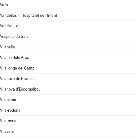
Valls
Vandellòs i l'Hospitalet de l'Infant
Vendrell, el
Vespella de Gaià
Vilabella
Vilalba dels Arcs
Vilallonga del Camp
Vilanova de Prades
Vilanova d'Escornalbou
Vilaplana
Vila-rodona
Vila-seca
Vilaverd