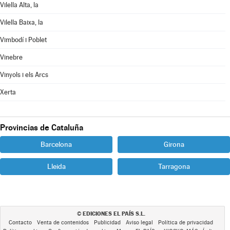
Vilella Alta, la
Vilella Baixa, la
Vimbodí i Poblet
Vinebre
Vinyols i els Arcs
Xerta
Provincias de Cataluña
Barcelona
Girona
Lleida
Tarragona
EDICIONES EL PAÍS S.L.
©
Contacto
Venta de contenidos
Publicidad
Aviso legal
Política de privacidad