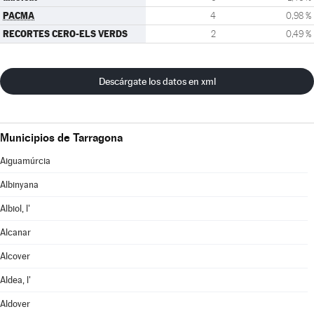
PACMA
4
0,98 %
RECORTES CERO-ELS VERDS
2
0,49 %
Descárgate los datos en xml
Municipios de Tarragona
Aiguamúrcia
Albinyana
Albiol, l'
Alcanar
Alcover
Aldea, l'
Aldover