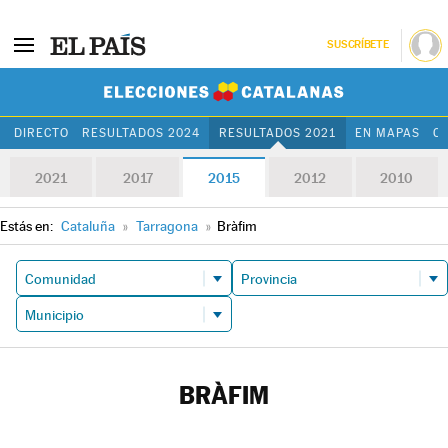
SUSCRÍBETE
Elecciones Cat
DIRECTO
RESULTADOS 2024
RESULTADOS 2021
EN MAPAS
C
2021
2017
2015
2012
2010
Estás en:
Cataluña
»
Tarragona
»
Bràfim
BRÀFIM