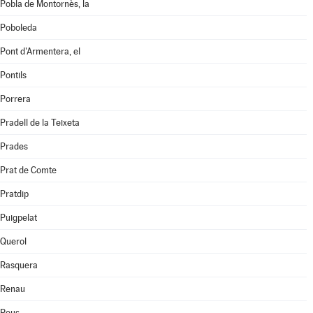
Pobla de Montornès, la
Poboleda
Pont d'Armentera, el
Pontils
Porrera
Pradell de la Teixeta
Prades
Prat de Comte
Pratdip
Puigpelat
Querol
Rasquera
Renau
Reus