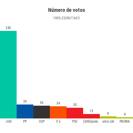
Número de votos
100
%
ESCRUTADO
245
39
36
34
30
13
6
4
JxSí
PP
CUP
C's
PSC
CatSíqueesPot
unio.cat
PACMA