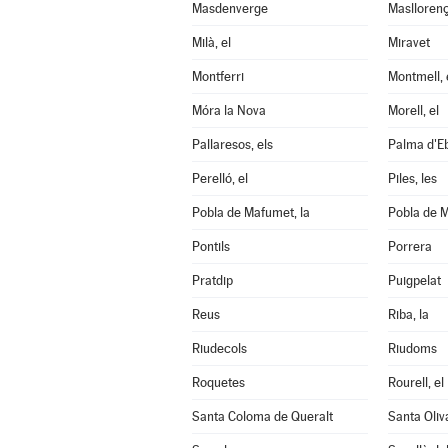
Masdenverge
Maslloren
Milà, el
Miravet
Montferri
Montmell, 
Móra la Nova
Morell, el
Pallaresos, els
Palma d'Eb
Perelló, el
Piles, les
Pobla de Mafumet, la
Pobla de M
Pontils
Porrera
Pratdip
Puigpelat
Reus
Riba, la
Riudecols
Riudoms
Roquetes
Rourell, el
Santa Coloma de Queralt
Santa Oliv