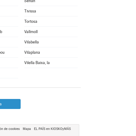
Senan
Tivissa
Tortosa
rb
Vallmoll
Vilabella
bou
Vilaplana
Vilella Baixa, la
a
ón de cookies
Mapa
EL PAÍS en KIOSKOyMÁS