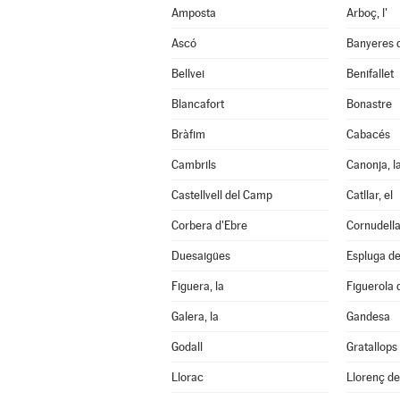
Amposta
Arboç, l'
Ascó
Banyeres 
Bellvei
Benifallet
Blancafort
Bonastre
Bràfim
Cabacés
Cambrils
Canonja, l
Castellvell del Camp
Catllar, el
Corbera d'Ebre
Cornudell
Duesaigües
Espluga de 
Figuera, la
Figuerola
Galera, la
Gandesa
Godall
Gratallops
Llorac
Llorenç d