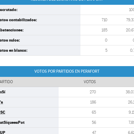
scrutado:
10
otos contabilizados:
710
79,3
bstenciones:
185
20,6
otos nulos:
0
otos en blanco:
5
0,
VOTOS POR PARTIDOS EN PERAFORT
ARTIDO
VOTOS
xSí
270
38,0
's
186
26,
PSC
65
9,1
atSíqueesPot
56
7,8
CUP
47
6,6