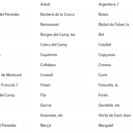
Arbolí
Argentera, l'
del Penedès
Barberà de la Conca
Batea
Benissanet
Bisbal de Falset, la
Borges del Camp, les
Bot
Cabra del Camp
Calafell
a
Capafonts
Capçanes
Colldejou
Conesa
a de Montsant
Creixell
Cunit
Francolí, l'
Falset
Fatarella, la
 del Camp
Flix
Forès
Garcia
Garidells, els
Guiamets, els
Horta de Sant Joan
el Penedès
Marçà
Margalef