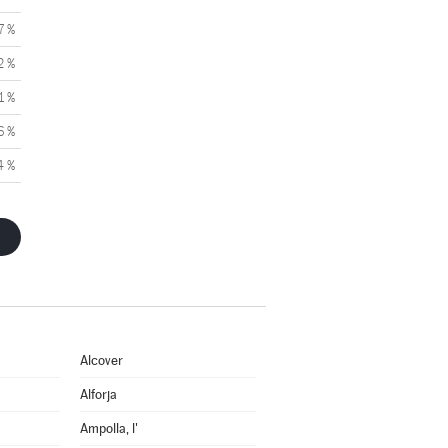
7 %
2 %
1 %
6 %
4 %
Alcover
Alforja
Ampolla, l'