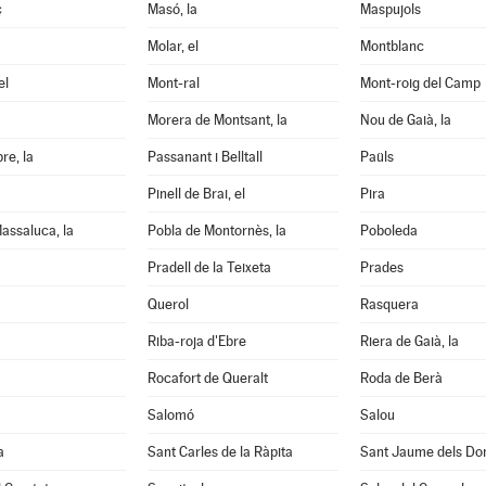
ç
Masó, la
Maspujols
Molar, el
Montblanc
el
Mont-ral
Mont-roig del Camp
Morera de Montsant, la
Nou de Gaià, la
re, la
Passanant i Belltall
Paüls
Pinell de Brai, el
Pira
assaluca, la
Pobla de Montornès, la
Poboleda
Pradell de la Teixeta
Prades
Querol
Rasquera
Riba-roja d'Ebre
Riera de Gaià, la
Rocafort de Queralt
Roda de Berà
Salomó
Salou
a
Sant Carles de la Ràpita
Sant Jaume dels D