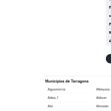
u
R
Municipios de Tarragona
Aiguamúrcia
Albinyana
Aldea, l'
Aldover
Alió
Almoster