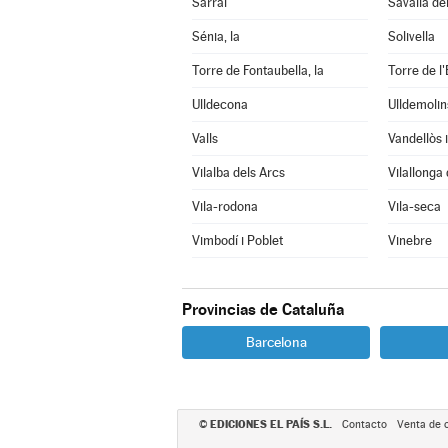
Sarral
Savallà de
Sénia, la
Solivella
Torre de Fontaubella, la
Torre de l'
Ulldecona
Ulldemolin
Valls
Vilalba dels Arcs
Vilallonga
Vila-rodona
Vila-seca
Vimbodí i Poblet
Vinebre
Provincias de Cataluña
Barcelona
EDICIONES EL PAÍS S.L.
©
Contacto
Venta de 