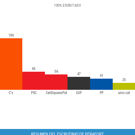
100
%
ESCRUTADO
186
65
56
47
41
25
C's
PSC
CatSíqueesPot
CUP
PP
unio.cat
RESUMEN DEL ESCRUTINIO DE PERAFORT