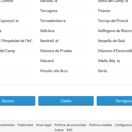
l Comtat
Secuita, la
Selva del Camp, la
Tarragona
Tivenys
Espanyol, la
Torredembarra
Torroja del Priorat
s
Vallclara
Vallfogona de Riuco
Vandellòs i l'Hospitalet de l'Infant
Vendrell, el
Vespella de Gaià
 del Camp
Vilanova de Prades
Vilanova d'Escornal
Vilaverd
Vilella Alta, la
Vinyols i els Arcs
Xerta
Girona
Lleida
Tarragon
contenidos
Publicidad
Aviso legal
Política de privacidad
Política cookies
Configuraci
Índice
RSS