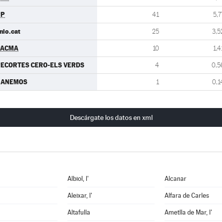
PP
41
5,7
nio.cat
25
3,5
PACMA
10
1,4
ECORTES CERO-ELS VERDS
4
0,5
GANEMOS
1
0,1
Descárgate los datos en xml
Albiol, l'
Alcanar
Aleixar, l'
Alfara de Carles
Altafulla
Ametlla de Mar, l'