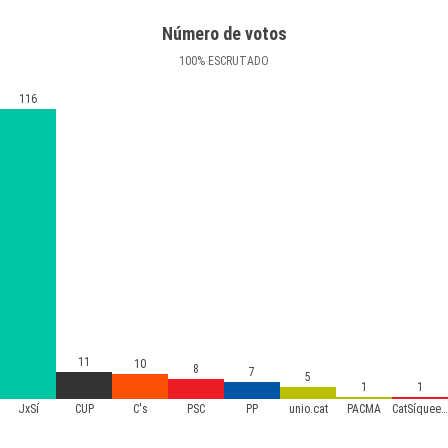
Número de votos
100
%
ESCRUTADO
116
11
10
8
7
5
1
1
JxSí
CUP
C's
PSC
PP
unio.cat
PACMA
CatSíqueesPot