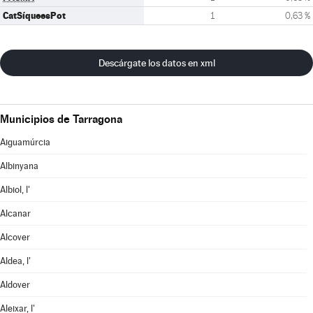
CatSíqueesPot
1
0,63 %
Descárgate los datos en xml
Municipios de Tarragona
Aiguamúrcia
Albinyana
Albiol, l'
Alcanar
Alcover
Aldea, l'
Aldover
Aleixar, l'