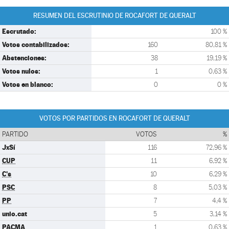
RESUMEN DEL ESCRUTINIO DE ROCAFORT DE QUERALT
Escrutado:
100 %
Votos contabilizados:
160
80,81 %
Abstenciones:
38
19,19 %
Votos nulos:
1
0,63 %
Votos en blanco:
0
0 %
VOTOS POR PARTIDOS EN ROCAFORT DE QUERALT
PARTIDO
VOTOS
%
JxSí
116
72,96 %
CUP
11
6,92 %
C's
10
6,29 %
PSC
8
5,03 %
PP
7
4,4 %
unio.cat
5
3,14 %
PACMA
1
0,63 %