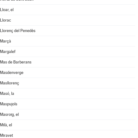
Lloar, el
Llorac
Llorenç del Penedès
Marçà
Margalef
Mas de Barberans
Masdenverge
Masllorenç
Masó, la
Maspujols
Masroig, el
Milà, el
Miravet