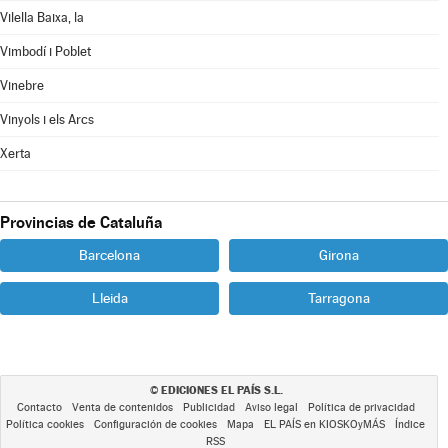
Vilella Baixa, la
Vimbodí i Poblet
Vinebre
Vinyols i els Arcs
Xerta
Provincias de Cataluña
Barcelona
Girona
Lleida
Tarragona
EDICIONES EL PAÍS S.L.
©
Contacto
Venta de contenidos
Publicidad
Aviso legal
Política de privacidad
Política cookies
Configuración de cookies
Mapa
EL PAÍS en KIOSKOyMÁS
Índice
RSS