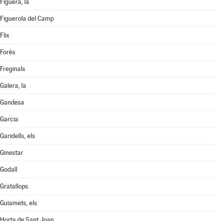
Figuera, la
Figuerola del Camp
Flix
Forès
Freginals
Galera, la
Gandesa
Garcia
Garidells, els
Ginestar
Godall
Gratallops
Guiamets, els
Horta de Sant Joan