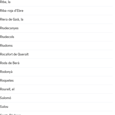
Riba, la
Riba-roja d'Ebre
Riera de Gaià, la
Riudecanyes
Riudecols
Riudoms
Rocafort de Queralt
Roda de Berà
Rodonyà
Roquetes
Rourell, el
Salomó
Salou