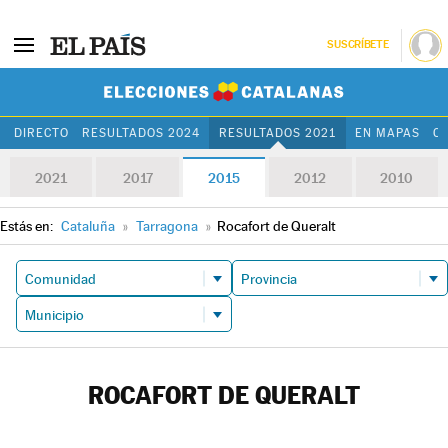
SUSCRÍBETE
Elecciones Cat
DIRECTO
RESULTADOS 2024
RESULTADOS 2021
EN MAPAS
C
2021
2017
2015
2012
2010
Estás en:
Cataluña
»
Tarragona
»
Rocafort de Queralt
ROCAFORT DE QUERALT