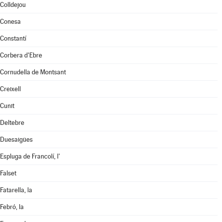
Colldejou
Conesa
Constantí
Corbera d'Ebre
Cornudella de Montsant
Creixell
Cunit
Deltebre
Duesaigües
Espluga de Francolí, l'
Falset
Fatarella, la
Febró, la