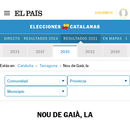
SUSCRÍBETE
Elecciones Cat
DIRECTO
RESULTADOS 2024
RESULTADOS 2021
EN MAPAS
C
2021
2017
2015
2012
2010
Estás en:
Cataluña
»
Tarragona
»
Nou de Gaià, la
NOU DE GAIÀ, LA