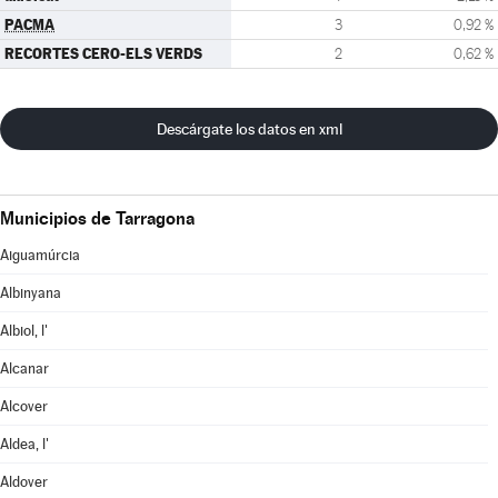
PACMA
3
0,92 %
RECORTES CERO-ELS VERDS
2
0,62 %
Descárgate los datos en xml
Municipios de Tarragona
Aiguamúrcia
Albinyana
Albiol, l'
Alcanar
Alcover
Aldea, l'
Aldover