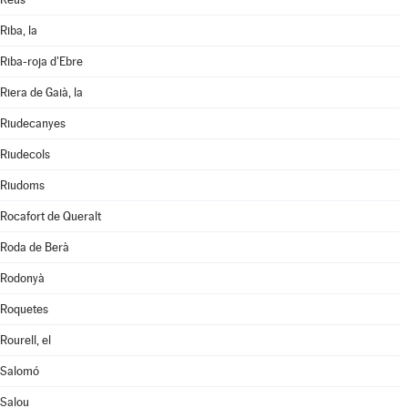
Riba, la
Riba-roja d'Ebre
Riera de Gaià, la
Riudecanyes
Riudecols
Riudoms
Rocafort de Queralt
Roda de Berà
Rodonyà
Roquetes
Rourell, el
Salomó
Salou