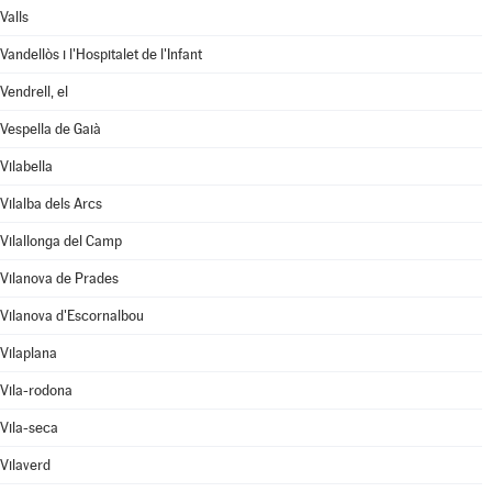
Valls
Vandellòs i l'Hospitalet de l'Infant
Vendrell, el
Vespella de Gaià
Vilabella
Vilalba dels Arcs
Vilallonga del Camp
Vilanova de Prades
Vilanova d'Escornalbou
Vilaplana
Vila-rodona
Vila-seca
Vilaverd