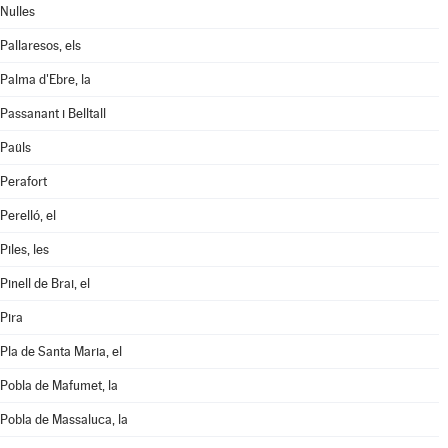
Nulles
Pallaresos, els
Palma d'Ebre, la
Passanant i Belltall
Paüls
Perafort
Perelló, el
Piles, les
Pinell de Brai, el
Pira
Pla de Santa Maria, el
Pobla de Mafumet, la
Pobla de Massaluca, la