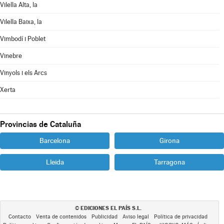
Vilella Alta, la
Vilella Baixa, la
Vimbodí i Poblet
Vinebre
Vinyols i els Arcs
Xerta
Provincias de Cataluña
Barcelona
Girona
Lleida
Tarragona
EDICIONES EL PAÍS S.L.
©
Contacto
Venta de contenidos
Publicidad
Aviso legal
Política de privacidad