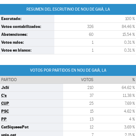
RESUMEN DEL ESCRUTINIO DE NOU DE GAIÀ, LA
Escrutado:
100 %
Votos contabilizados:
326
84,46 %
Abstenciones:
60
15,54 %
Votos nulos:
1
0,31 %
Votos en blanco:
1
0,31 %
VOTOS POR PARTIDOS EN NOU DE GAIÀ, LA
PARTIDO
VOTOS
%
JxSí
210
64,62 %
C's
37
11,38 %
CUP
25
7,69 %
PSC
15
4,62 %
PP
13
4 %
CatSíqueesPot
12
3,69 %
unio.cat
7
2,15 %