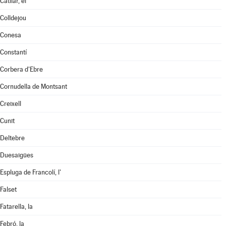
Catllar, el
Colldejou
Conesa
Constantí
Corbera d'Ebre
Cornudella de Montsant
Creixell
Cunit
Deltebre
Duesaigües
Espluga de Francolí, l'
Falset
Fatarella, la
Febró, la