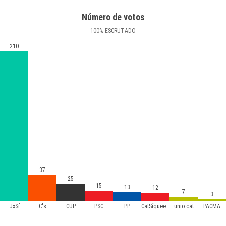
Número de votos
100
%
ESCRUTADO
210
37
25
15
13
12
7
3
JxSí
C's
CUP
PSC
PP
CatSíqueesPot
unio.cat
PACMA