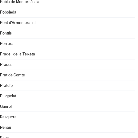
Pobla de Montornès, la
Poboleda
Pont d'Armentera, el
Pontils
Porrera
Pradell de la Teixeta
Prades
Prat de Comte
Pratdip
Puigpelat
Querol
Rasquera
Renau
Reus