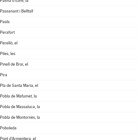
Palma d'Ebre, la
Passanant i Belltall
Paüls
Perafort
Perelló, el
Piles, les
Pinell de Brai, el
Pira
Pla de Santa Maria, el
Pobla de Mafumet, la
Pobla de Massaluca, la
Pobla de Montornès, la
Poboleda
Pont d'Armentera, el