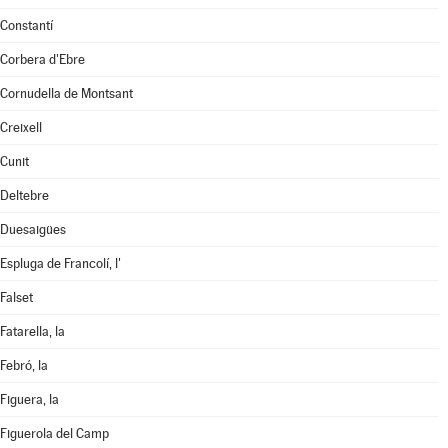
Constantí
Corbera d'Ebre
Cornudella de Montsant
Creixell
Cunit
Deltebre
Duesaigües
Espluga de Francolí, l'
Falset
Fatarella, la
Febró, la
Figuera, la
Figuerola del Camp