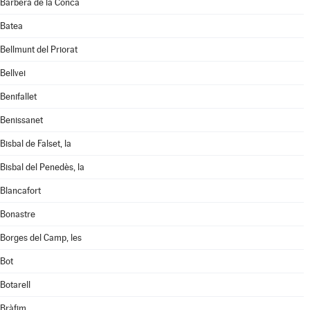
Barberà de la Conca
Batea
Bellmunt del Priorat
Bellvei
Benifallet
Benissanet
Bisbal de Falset, la
Bisbal del Penedès, la
Blancafort
Bonastre
Borges del Camp, les
Bot
Botarell
Bràfim