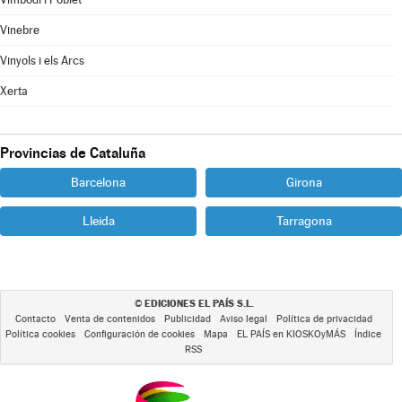
Vinebre
Vinyols i els Arcs
Xerta
Provincias de Cataluña
Barcelona
Girona
Lleida
Tarragona
EDICIONES EL PAÍS S.L.
©
Contacto
Venta de contenidos
Publicidad
Aviso legal
Política de privacidad
Política cookies
Configuración de cookies
Mapa
EL PAÍS en KIOSKOyMÁS
Índice
RSS