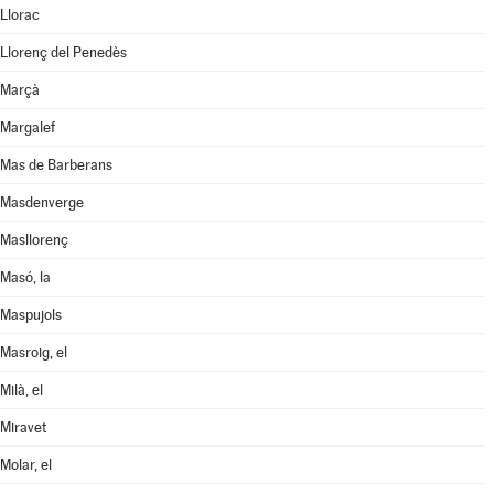
Llorac
Llorenç del Penedès
Marçà
Margalef
Mas de Barberans
Masdenverge
Masllorenç
Masó, la
Maspujols
Masroig, el
Milà, el
Miravet
Molar, el