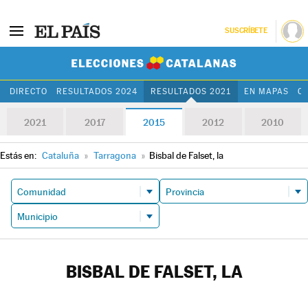
SUSCRÍBETE
Elecciones Cat
DIRECTO
RESULTADOS 2024
RESULTADOS 2021
EN MAPAS
C
2021
2017
2015
2012
2010
Estás en:
Cataluña
»
Tarragona
»
Bisbal de Falset, la
BISBAL DE FALSET, LA