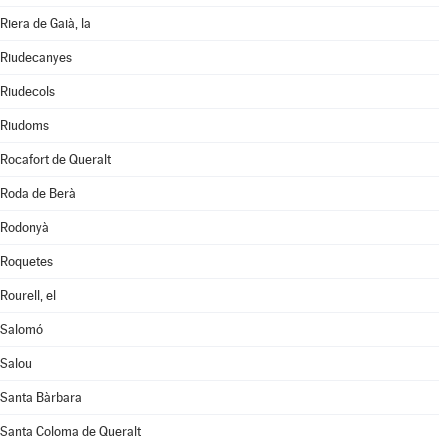
Riera de Gaià, la
Riudecanyes
Riudecols
Riudoms
Rocafort de Queralt
Roda de Berà
Rodonyà
Roquetes
Rourell, el
Salomó
Salou
Santa Bàrbara
Santa Coloma de Queralt