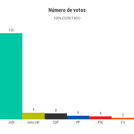
Número de votos
100
%
ESCRUTADO
115
9
8
5
4
2
JxSí
unio.cat
CUP
PP
PSC
C's