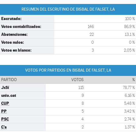
RESUMEN DEL ESCRUTINIO DE BISBAL DE FALSET, LA
Escrutado:
100 %
Votos contabilizados:
146
86,9 %
Abstenciones:
22
13,1 %
Votos nulos:
0
0 %
Votos en blanco:
3
2,05 %
VOTOS POR PARTIDOS EN BISBAL DE FALSET, LA
PARTIDO
VOTOS
%
JxSí
115
78,77 %
unio.cat
9
6,16 %
CUP
8
5,48 %
PP
5
3,42 %
PSC
4
2,74 %
C's
2
1,37 %