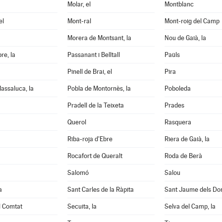
Molar, el
Montblanc
el
Mont-ral
Mont-roig del Camp
Morera de Montsant, la
Nou de Gaià, la
re, la
Passanant i Belltall
Paüls
Pinell de Brai, el
Pira
assaluca, la
Pobla de Montornès, la
Poboleda
Pradell de la Teixeta
Prades
Querol
Rasquera
Riba-roja d'Ebre
Riera de Gaià, la
Rocafort de Queralt
Roda de Berà
Salomó
Salou
a
Sant Carles de la Ràpita
Sant Jaume dels D
l Comtat
Secuita, la
Selva del Camp, la