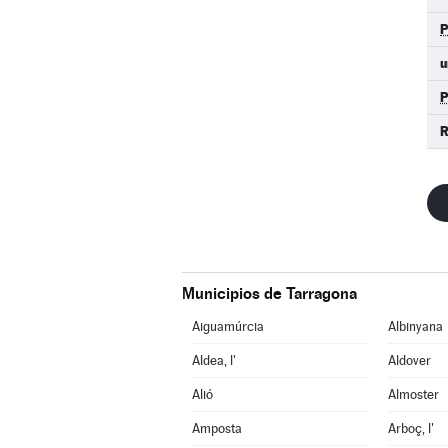
u
R
Municipios de Tarragona
Aiguamúrcia
Albinyana
Aldea, l'
Aldover
Alió
Almoster
Amposta
Arboç, l'