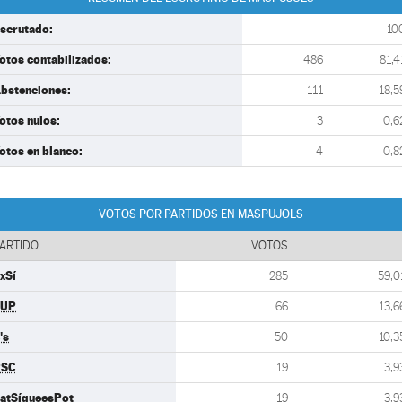
scrutado:
10
otos contabilizados:
486
81,4
bstenciones:
111
18,5
otos nulos:
3
0,6
otos en blanco:
4
0,8
VOTOS POR PARTIDOS EN MASPUJOLS
ARTIDO
VOTOS
xSí
285
59,0
CUP
66
13,6
's
50
10,3
PSC
19
3,9
atSíqueesPot
19
3,9