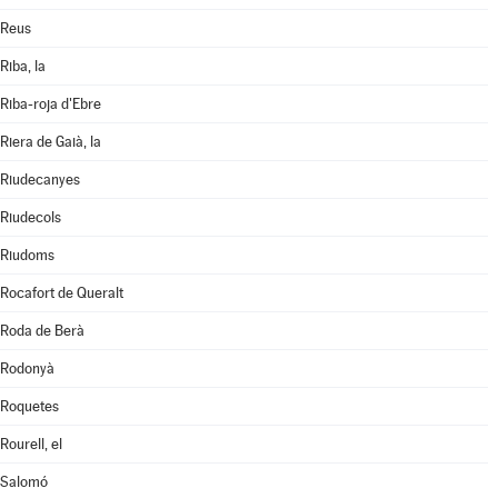
Reus
Riba, la
Riba-roja d'Ebre
Riera de Gaià, la
Riudecanyes
Riudecols
Riudoms
Rocafort de Queralt
Roda de Berà
Rodonyà
Roquetes
Rourell, el
Salomó