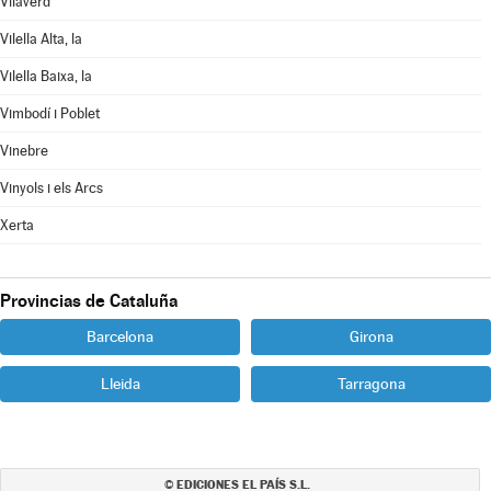
Vilaverd
Vilella Alta, la
Vilella Baixa, la
Vimbodí i Poblet
Vinebre
Vinyols i els Arcs
Xerta
Provincias de Cataluña
Barcelona
Girona
Lleida
Tarragona
EDICIONES EL PAÍS S.L.
©