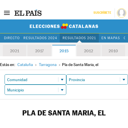
SUSCRÍBETE
Elecciones Cat
DIRECTO
RESULTADOS 2024
RESULTADOS 2021
EN MAPAS
C
2021
2017
2015
2012
2010
Estás en:
Cataluña
»
Tarragona
»
Pla de Santa Maria, el
PLA DE SANTA MARIA, EL