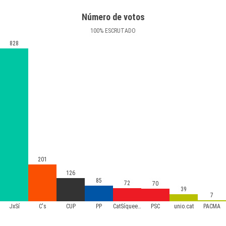
Número de votos
100
%
ESCRUTADO
828
201
126
85
72
70
39
7
JxSí
C's
CUP
PP
CatSíqueesPot
PSC
unio.cat
PACMA