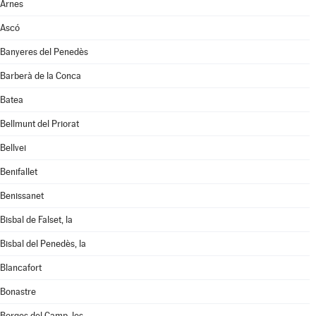
Arnes
Ascó
Banyeres del Penedès
Barberà de la Conca
Batea
Bellmunt del Priorat
Bellvei
Benifallet
Benissanet
Bisbal de Falset, la
Bisbal del Penedès, la
Blancafort
Bonastre
Borges del Camp, les