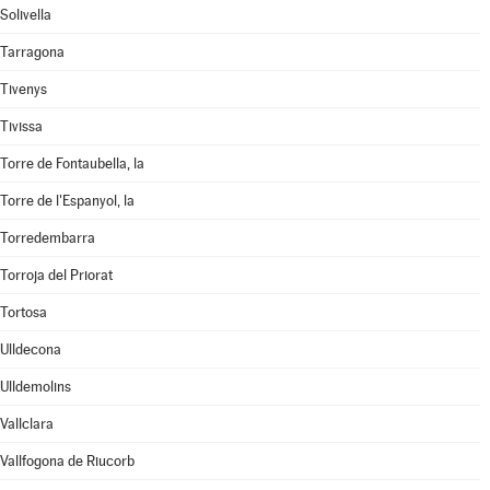
Solivella
Tarragona
Tivenys
Tivissa
Torre de Fontaubella, la
Torre de l'Espanyol, la
Torredembarra
Torroja del Priorat
Tortosa
Ulldecona
Ulldemolins
Vallclara
Vallfogona de Riucorb