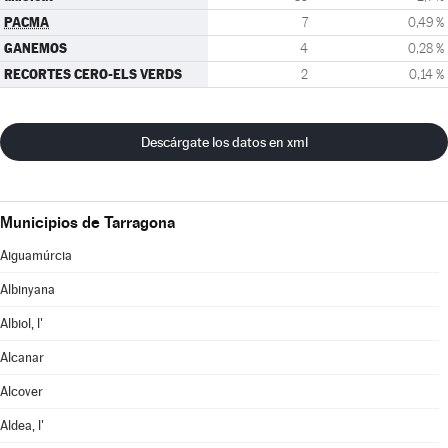
PACMA
7
0,49 %
GANEMOS
4
0,28 %
RECORTES CERO-ELS VERDS
2
0,14 %
Descárgate los datos en xml
Municipios de Tarragona
Aiguamúrcia
Albinyana
Albiol, l'
Alcanar
Alcover
Aldea, l'