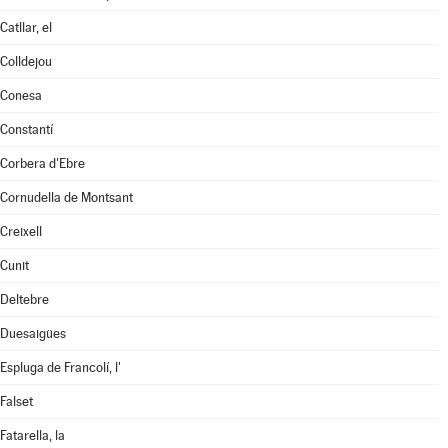
Catllar, el
Colldejou
Conesa
Constantí
Corbera d'Ebre
Cornudella de Montsant
Creixell
Cunit
Deltebre
Duesaigües
Espluga de Francolí, l'
Falset
Fatarella, la