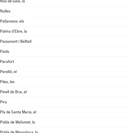
Nou de Gaià, la
Nulles
Pallaresos, els
Palma d'Ebre, la
Passanant i Belltall
Paüls
Perafort
Perelló, el
Piles, les
Pinell de Brai, el
Pira
Pla de Santa Maria, el
Pobla de Mafumet, la
Pobla de Massaluca, la