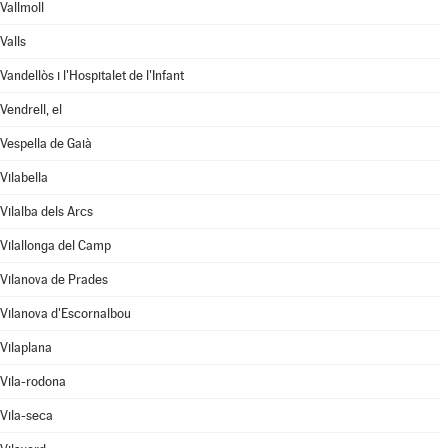
Vallmoll
Valls
Vandellòs i l'Hospitalet de l'Infant
Vendrell, el
Vespella de Gaià
Vilabella
Vilalba dels Arcs
Vilallonga del Camp
Vilanova de Prades
Vilanova d'Escornalbou
Vilaplana
Vila-rodona
Vila-seca