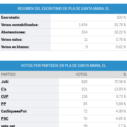
RESUMEN DEL ESCRUTINIO DE PLA DE SANTA MARIA, EL
Escrutado:
100 %
Votos contabilizados:
1.454
81,78 %
Abstenciones:
324
18,22 %
Votos nulos:
11
0,76 %
Votos en blanco:
9
0,62 %
VOTOS POR PARTIDOS EN PLA DE SANTA MARIA, EL
PARTIDO
VOTOS
%
JxSí
828
57,38 %
C's
201
13,93 %
CUP
126
8,73 %
PP
85
5,89 %
CatSíqueesPot
72
4,99 %
PSC
70
4,85 %
unio.cat
39
2,7 %