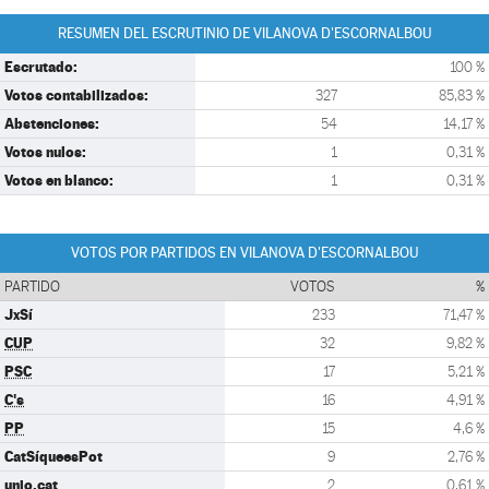
RESUMEN DEL ESCRUTINIO DE VILANOVA D'ESCORNALBOU
Escrutado:
100 %
Votos contabilizados:
327
85,83 %
Abstenciones:
54
14,17 %
Votos nulos:
1
0,31 %
Votos en blanco:
1
0,31 %
VOTOS POR PARTIDOS EN VILANOVA D'ESCORNALBOU
PARTIDO
VOTOS
%
JxSí
233
71,47 %
CUP
32
9,82 %
PSC
17
5,21 %
C's
16
4,91 %
PP
15
4,6 %
CatSíqueesPot
9
2,76 %
unio.cat
2
0,61 %