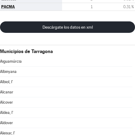
PACMA
1
0,31 %
Descárgate los datos en xml
Municipios de Tarragona
Aiguamúrcia
Albinyana
Albiol, l'
Alcanar
Alcover
Aldea, l'
Aldover
Aleixar, l'