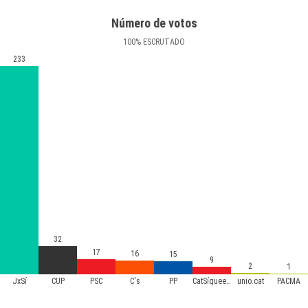
Número de votos
100
%
ESCRUTADO
233
32
17
16
15
9
2
1
JxSí
CUP
PSC
C's
PP
CatSíqueesPot
unio.cat
PACMA