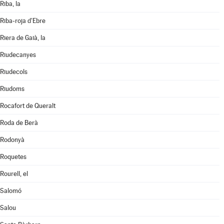
Riba, la
Riba-roja d'Ebre
Riera de Gaià, la
Riudecanyes
Riudecols
Riudoms
Rocafort de Queralt
Roda de Berà
Rodonyà
Roquetes
Rourell, el
Salomó
Salou