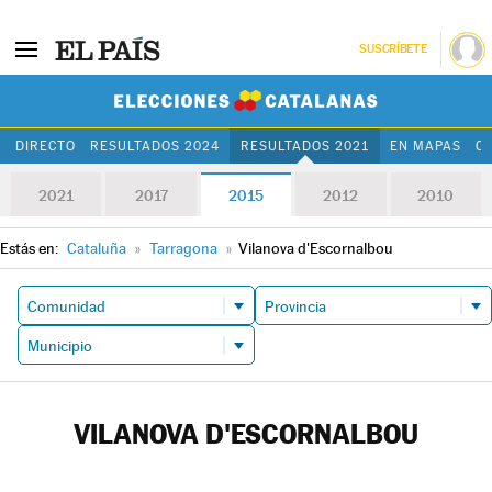
SUSCRÍBETE
Elecciones Cat
DIRECTO
RESULTADOS 2024
RESULTADOS 2021
EN MAPAS
C
2021
2017
2015
2012
2010
Estás en:
Cataluña
»
Tarragona
»
Vilanova d'Escornalbou
VILANOVA D'ESCORNALBOU