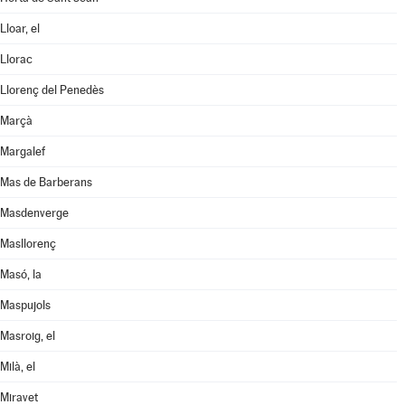
Lloar, el
Llorac
Llorenç del Penedès
Marçà
Margalef
Mas de Barberans
Masdenverge
Masllorenç
Masó, la
Maspujols
Masroig, el
Milà, el
Miravet