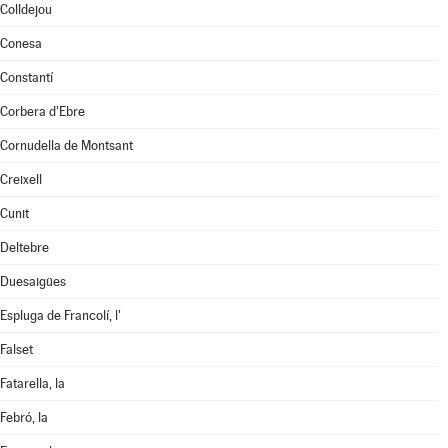
Colldejou
Conesa
Constantí
Corbera d'Ebre
Cornudella de Montsant
Creixell
Cunit
Deltebre
Duesaigües
Espluga de Francolí, l'
Falset
Fatarella, la
Febró, la