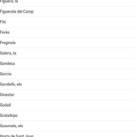
Figuera, la
Figuerola del Camp
Flix
Forès
Freginals
Galera, la
Gandesa
Garcia
Garidells, els
Ginestar
Godall
Gratallops
Guiamets, els
Horta de Sant Joan