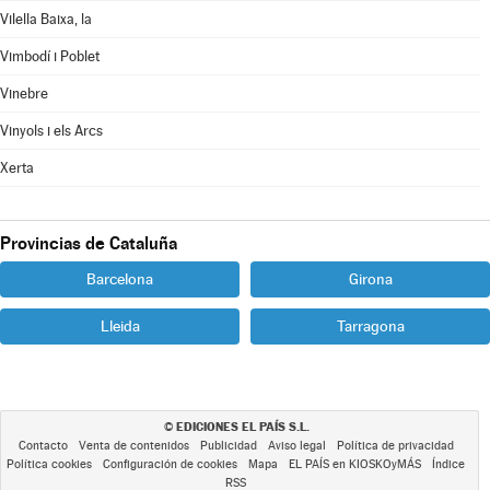
Vilella Baixa, la
Vimbodí i Poblet
Vinebre
Vinyols i els Arcs
Xerta
Provincias de Cataluña
Barcelona
Girona
Lleida
Tarragona
EDICIONES EL PAÍS S.L.
©
Contacto
Venta de contenidos
Publicidad
Aviso legal
Política de privacidad
Política cookies
Configuración de cookies
Mapa
EL PAÍS en KIOSKOyMÁS
Índice
RSS