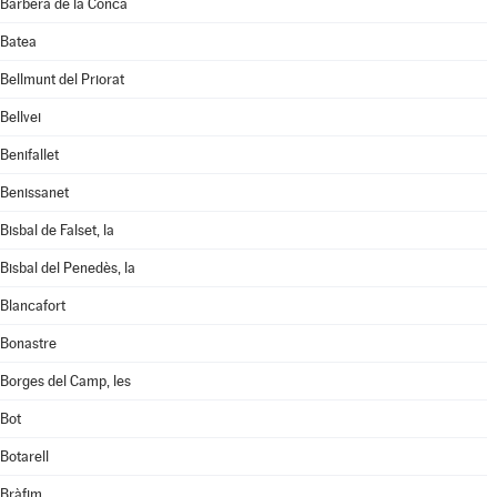
Barberà de la Conca
Batea
Bellmunt del Priorat
Bellvei
Benifallet
Benissanet
Bisbal de Falset, la
Bisbal del Penedès, la
Blancafort
Bonastre
Borges del Camp, les
Bot
Botarell
Bràfim