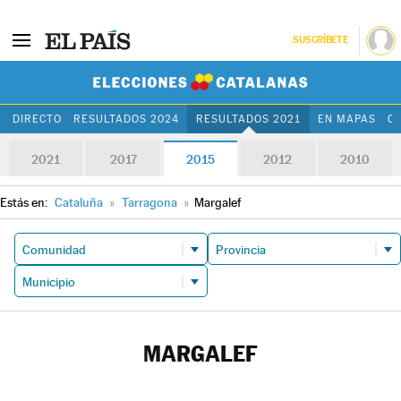
SUSCRÍBETE
Elecciones Cat
DIRECTO
RESULTADOS 2024
RESULTADOS 2021
EN MAPAS
C
2021
2017
2015
2012
2010
Estás en:
Cataluña
»
Tarragona
»
Margalef
MARGALEF