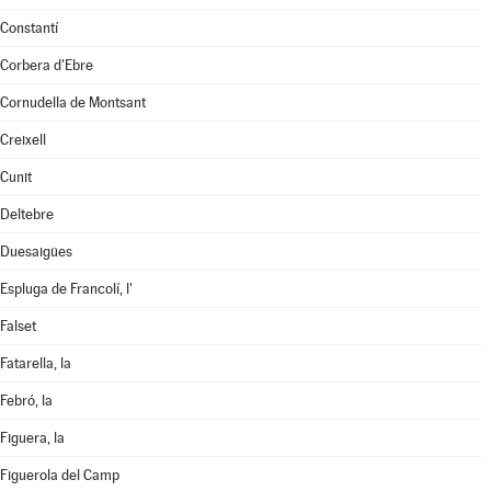
Constantí
Corbera d'Ebre
Cornudella de Montsant
Creixell
Cunit
Deltebre
Duesaigües
Espluga de Francolí, l'
Falset
Fatarella, la
Febró, la
Figuera, la
Figuerola del Camp