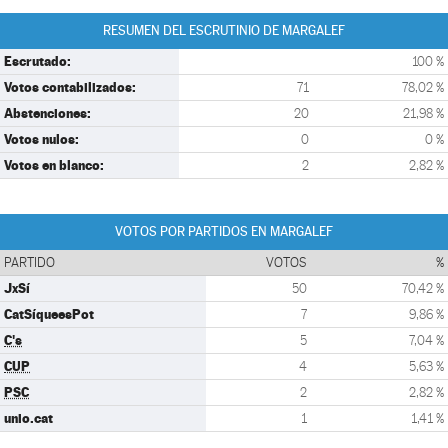
RESUMEN DEL ESCRUTINIO DE MARGALEF
Escrutado:
100 %
Votos contabilizados:
71
78,02 %
Abstenciones:
20
21,98 %
Votos nulos:
0
0 %
Votos en blanco:
2
2,82 %
VOTOS POR PARTIDOS EN MARGALEF
PARTIDO
VOTOS
%
JxSí
50
70,42 %
CatSíqueesPot
7
9,86 %
C's
5
7,04 %
CUP
4
5,63 %
PSC
2
2,82 %
unio.cat
1
1,41 %