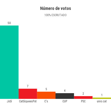
Número de votos
100
%
ESCRUTADO
50
7
5
4
2
1
JxSí
CatSíqueesPot
C's
CUP
PSC
unio.cat