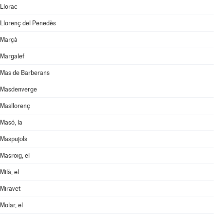
Llorac
Llorenç del Penedès
Marçà
Margalef
Mas de Barberans
Masdenverge
Masllorenç
Masó, la
Maspujols
Masroig, el
Milà, el
Miravet
Molar, el