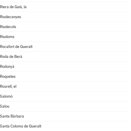
Riera de Gaià, la
Riudecanyes
Riudecols
Riudoms
Rocafort de Queralt
Roda de Berà
Rodonyà
Roquetes
Rourell, el
Salomó
Salou
Santa Bàrbara
Santa Coloma de Queralt