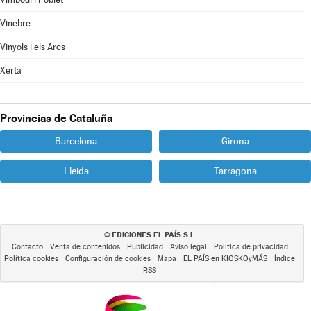
Vinebre
Vinyols i els Arcs
Xerta
Provincias de Cataluña
Barcelona
Girona
Lleida
Tarragona
EDICIONES EL PAÍS S.L.
©
Contacto
Venta de contenidos
Publicidad
Aviso legal
Política de privacidad
Política cookies
Configuración de cookies
Mapa
EL PAÍS en KIOSKOyMÁS
Índice
RSS