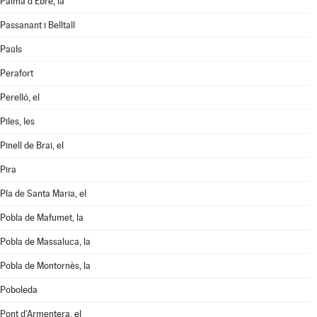
Palma d'Ebre, la
Passanant i Belltall
Paüls
Perafort
Perelló, el
Piles, les
Pinell de Brai, el
Pira
Pla de Santa Maria, el
Pobla de Mafumet, la
Pobla de Massaluca, la
Pobla de Montornès, la
Poboleda
Pont d'Armentera, el