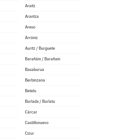
Araitz
Arantza
Areso
Arróniz
Auritz / Burguete
Barañáin / Barañain
Basaburua
Berbinzana
Betelu
Burlada / Burlata
Cárcar
Castillonuevo
Cizur