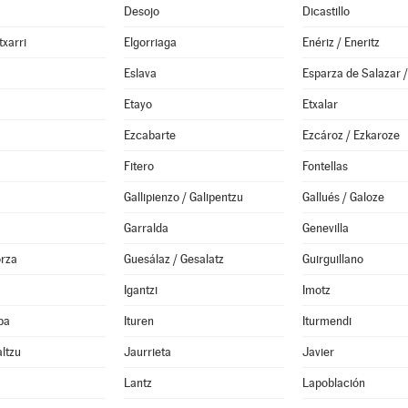
Desojo
Dicastillo
txarri
Elgorriaga
Enériz / Eneritz
Eslava
Etayo
Etxalar
Ezcabarte
Ezcároz / Ezkaroze
Fitero
Fontellas
Gallipienzo / Galipentzu
Gallués / Galoze
Garralda
Genevilla
orza
Guesálaz / Gesalatz
Guirguillano
Igantzi
Imotz
ba
Ituren
Iturmendi
altzu
Jaurrieta
Javier
Lantz
Lapoblación