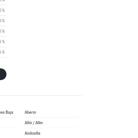
5 %
8 %
8 %
4 %
4 %
ea Baja
Aberin
Allín / Allin
Andosilla