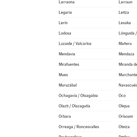
Larraona
Larraun
Legaria
Leitza
Lerín
Lesaka
Lodosa
Lónguida /
Luzaide / Valcarlos
Mañeru
Mendavia
Mendaza
Mirafuentes
Miranda d
Mues
Murchant
Muruzábal
Navascués
Ochagavía / Otsagabia
Oco
Olazti / Olazagutía
Olejua
Orbara
Orísoain
Orreaga / Roncesvalles
Oteiza