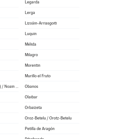
Legarda
Lerga
Lizoáin-Arriasgoiti
Luquin
Mélida
Milagro
Morentin
Murillo el Fruto
Noáin (Valle de Elorz) / Noain (Elortzibar)
Obanos
Olaibar
Orbaizeta
Oroz-Betelu / Orotz-Betelu
Petilla de Aragón