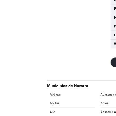
I
Municipios de Navarra
Abáigar
Abárzuza 
Ablitas
Adiós
Allo
Altsasu / 