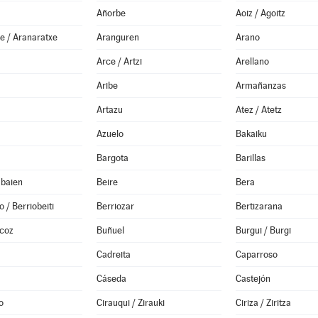
Añorbe
Aoiz / Agoitz
e / Aranaratxe
Aranguren
Arano
Arce / Artzi
Arellano
Aribe
Armañanzas
Artazu
Atez / Atetz
Azuelo
Bakaiku
Bargota
Barillas
abaien
Beire
Bera
 / Berriobeiti
Berriozar
Bertizarana
lcoz
Buñuel
Burgui / Burgi
Cadreita
Caparroso
Cáseda
Castejón
o
Cirauqui / Zirauki
Ciriza / Ziritza