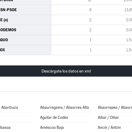
PSN-PSOE
9
13,8
-E (n)
2
3,0
PODEMOS
2
3,0
EQUO
1
1,5
VOX
1
1,5
Descárgate los datos en xml
/ Abartzuza
Abaurregaina / Abaurrea Alta
Abaurrepea / Abaurr
Aguilar de Codés
Aibar / Oibar
Alsasua
Améscoa Baja
Ancín / Antzin