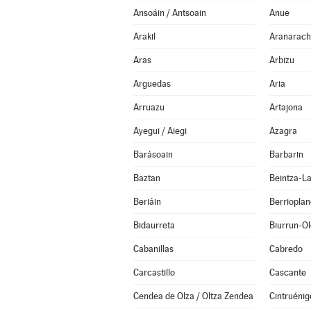
Ansoáin / Antsoain
Anue
Arakil
Aranarach
Aras
Arbizu
Arguedas
Aria
Arruazu
Artajona
Ayegui / Aiegi
Azagra
Barásoain
Barbarin
Baztan
Beintza-L
Beriáin
Berrioplano
Bidaurreta
Biurrun-O
Cabanillas
Cabredo
Carcastillo
Cascante
Cendea de Olza / Oltza Zendea
Cintruénig