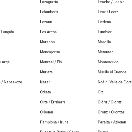
Lazagurría
Leache / Leatxe
Lekunberri
Leoz / Leotz
Lezaun
Liédena
 Longida
Los Arcos
Lumbier
Marañón
Marcilla
Mendigorría
Metauten
e Arga
Monreal / Elo
Monteagudo
e
Murieta
Murillo el Cuende
 / Nabaskoze
Nazar
Odieta
Oiz
Olite / Erriberri
Olóriz / Oloritz
Orkoien
Oronz / Orontze
Pamplona / Iruña
Peralta / Azkoien