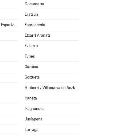
Donamaria
Eratsun
Esparza de Salazar / Espartza Zaraitzu
Espronceda
Etxarri Aranatz
Ezkurra
Funes
Garaioa
Goizueta
Hiriberri / Villanueva de Aezkoa
Irañeta
Izagaondoa
Juslapeña
Larraga