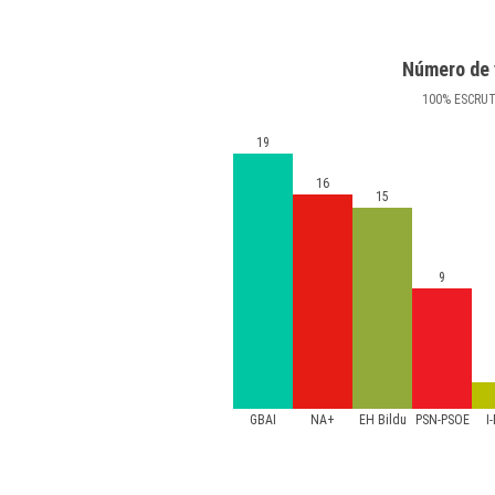
Número de 
100
%
ESCRU
19
16
15
9
GBAI
NA+
EH Bildu
PSN-PSOE
I