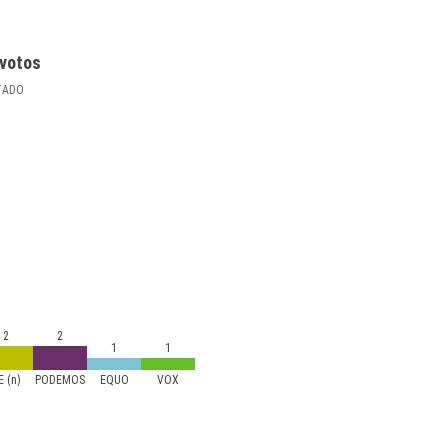
votos
TADO
2
2
1
1
-E (n)
PODEMOS
EQUO
VOX