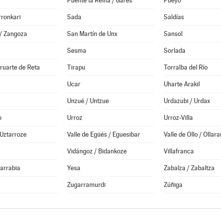
Puente la Reina / Gares
Pueyo
rronkari
Sada
Saldías
/ Zangoza
San Martín de Unx
Sansol
Sesma
Sorlada
ruarte de Reta
Tirapu
Torralba del Río
Ucar
Uharte Arakil
Unzué / Untzue
Urdazubi / Urdax
o
Urroz
Urroz-Villa
 Uztarroze
Valle de Egüés / Eguesibar
Valle de Ollo / Ollara
Vidángoz / Bidankoze
Villafranca
tarrabia
Yesa
Zabalza / Zabaltza
Zugarramurdi
Zúñiga