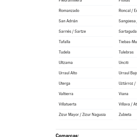
Piedramillera
Pitillas
Romanzado
Roncal / E
San Adrián
Sangüesa 
Sarriés / Sartze
Sartaguda
Tafalla
Tiebas-Mu
Tudela
Tulebras
Ultzama
Unciti
Urraul Alto
Urraul Baj
Uterga
Uztárroz /
Valtierra
Viana
Villatuerta
Villava / A
Zizur Mayor / Zizur Nagusia
Zubieta
Comarcas: