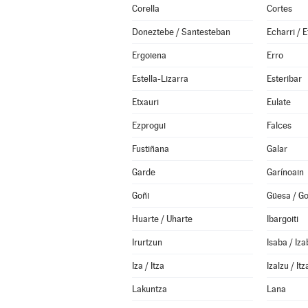
Corella
Cortes
Doneztebe / Santesteban
Echarri / E
Ergoiena
Erro
Estella-Lizarra
Esteribar
Etxauri
Eulate
Ezprogui
Falces
Fustiñana
Galar
Garde
Garínoain
Goñi
Güesa / G
Huarte / Uharte
Ibargoiti
Irurtzun
Isaba / Iza
Iza / Itza
Izalzu / Itz
Lakuntza
Lana