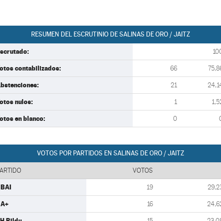
RESUMEN DEL ESCRUTINIO DE SALINAS DE ORO / JAITZ
scrutado:
10
otos contabilizados:
66
75,8
bstenciones:
21
24,1
otos nulos:
1
1,5
otos en blanco:
0
VOTOS POR PARTIDOS EN SALINAS DE ORO / JAITZ
ARTIDO
VOTOS
BAI
19
29,2
NA+
16
24,6
H Bildu
15
23,0