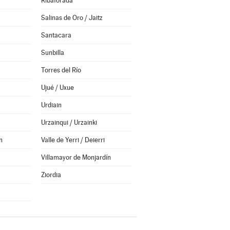
Ribaforada
Salinas de Oro / Jaitz
Santacara
Sunbilla
Torres del Río
Ujué / Uxue
Urdiain
Urzainqui / Urzainki
n
Valle de Yerri / Deierri
Villamayor de Monjardín
Ziordia