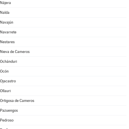
Nájera
Nalda
Navajún
Navarrete
Nestares
Nieva de Cameros
Ochánduri
Ocón
Ojacastro
Ollauri
Ortigosa de Cameros
Pazuengos
Pedroso