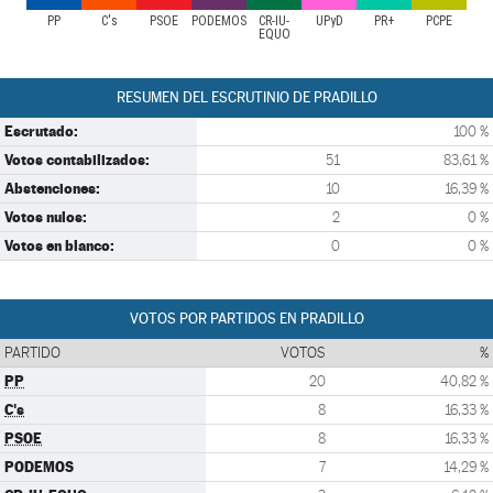
PP
C's
PSOE
PODEMOS
CR-IU-
UPyD
PR+
PCPE
EQUO
RESUMEN DEL ESCRUTINIO DE PRADILLO
Escrutado:
100 %
Votos contabilizados:
51
83,61 %
Abstenciones:
10
16,39 %
Votos nulos:
2
0 %
Votos en blanco:
0
0 %
VOTOS POR PARTIDOS EN PRADILLO
PARTIDO
VOTOS
%
PP
20
40,82 %
C's
8
16,33 %
PSOE
8
16,33 %
PODEMOS
7
14,29 %