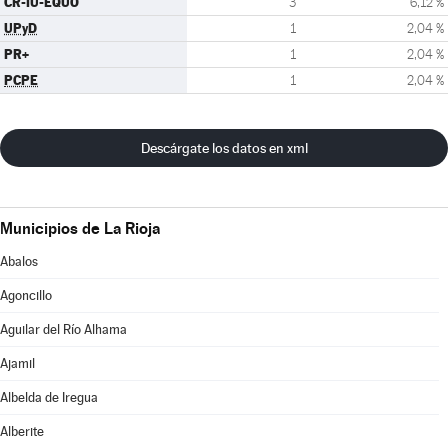
CR-IU-EQUO
3
6,12 %
UPyD
1
2,04 %
PR+
1
2,04 %
PCPE
1
2,04 %
Descárgate los datos en xml
Municipios de La Rioja
Abalos
Agoncillo
Aguilar del Río Alhama
Ajamil
Albelda de Iregua
Alberite