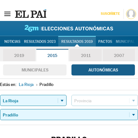
SUSCRÍBETE
26M | Elec
NOTICIAS
RESULTADOS 2023
RESULTADOS 2019
PACTOS
MUNICIPALE
2019
2015
2011
2007
MUNICIPALES
AUTONÓMICAS
Estás en:
La Rioja
»
Pradillo