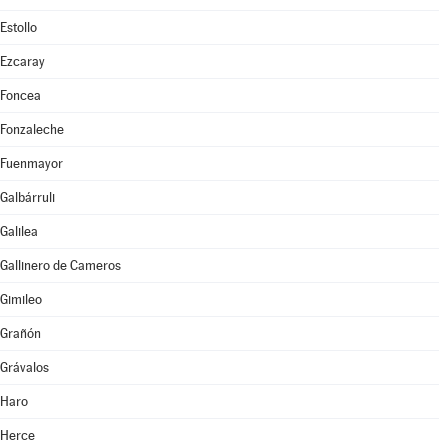
Estollo
Ezcaray
Foncea
Fonzaleche
Fuenmayor
Galbárruli
Galilea
Gallinero de Cameros
Gimileo
Grañón
Grávalos
Haro
Herce