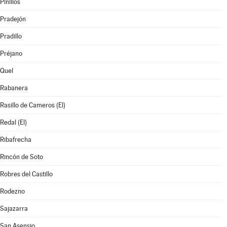
Pinillos
Pradejón
Pradillo
Préjano
Quel
Rabanera
Rasillo de Cameros (El)
Redal (El)
Ribafrecha
Rincón de Soto
Robres del Castillo
Rodezno
Sajazarra
San Asensio