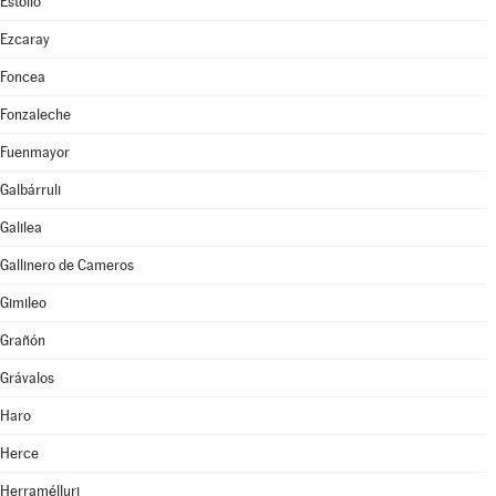
Estollo
Ezcaray
Foncea
Fonzaleche
Fuenmayor
Galbárruli
Galilea
Gallinero de Cameros
Gimileo
Grañón
Grávalos
Haro
Herce
Herramélluri