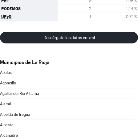
PR+
8
5,76 %
PODEMOS
2
1,44 %
UPyD
1
0,72 %
Descárgate los datos en xml
Municipios de La Rioja
Abalos
Agoncillo
Aguilar del Río Alhama
Ajamil
Albelda de Iregua
Alberite
Alcanadre