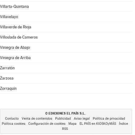
Villarta-Quintana
Villavelayo
Villaverde de Rioja
Villoslada de Cameros
Viniegra de Abajo
Viniegra de Arriba
Zarratón
Zarzosa
Zorraquín
EDICIONES EL PAÍS S.L.
©
Contacto
Venta de contenidos
Publicidad
Aviso legal
Política de privacidad
Política cookies
Configuración de cookies
Mapa
EL PAÍS en KIOSKOyMÁS
Índice
RSS