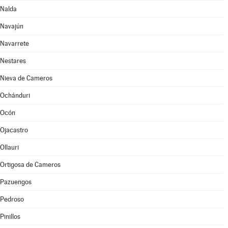
Nalda
Navajún
Navarrete
Nestares
Nieva de Cameros
Ochánduri
Ocón
Ojacastro
Ollauri
Ortigosa de Cameros
Pazuengos
Pedroso
Pinillos