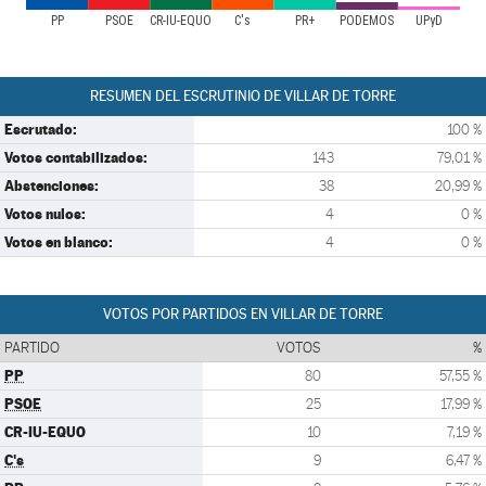
PP
PSOE
CR-IU-EQUO
C's
PR+
PODEMOS
UPyD
RESUMEN DEL ESCRUTINIO DE VILLAR DE TORRE
Escrutado:
100 %
Votos contabilizados:
143
79,01 %
Abstenciones:
38
20,99 %
Votos nulos:
4
0 %
Votos en blanco:
4
0 %
VOTOS POR PARTIDOS EN VILLAR DE TORRE
PARTIDO
VOTOS
%
PP
80
57,55 %
PSOE
25
17,99 %
CR-IU-EQUO
10
7,19 %
C's
9
6,47 %