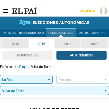
SUSCRÍBETE
26M | Elec
NOTICIAS
RESULTADOS 2023
RESULTADOS 2019
PACTOS
MUNICIPALE
2019
2015
2011
2007
MUNICIPALES
AUTONÓMICAS
Estás en:
La Rioja
»
Villar de Torre