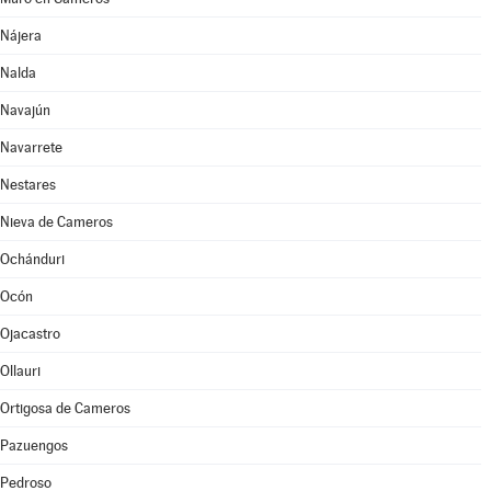
Nájera
Nalda
Navajún
Navarrete
Nestares
Nieva de Cameros
Ochánduri
Ocón
Ojacastro
Ollauri
Ortigosa de Cameros
Pazuengos
Pedroso