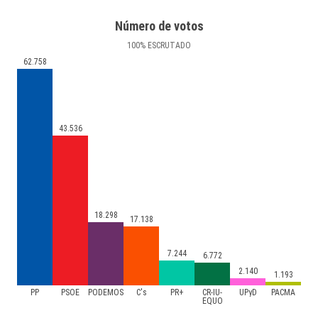
Número de votos
100
%
ESCRUTADO
62.758
43.536
18.298
17.138
7.244
6.772
2.140
1.193
PP
PSOE
PODEMOS
C's
PR+
CR-IU-
UPyD
PACMA
EQUO