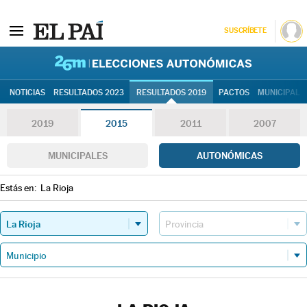
SUSCRÍBETE
26M | Elec
NOTICIAS
RESULTADOS 2023
RESULTADOS 2019
PACTOS
MUNICIPALE
2019
2015
2011
2007
MUNICIPALES
AUTONÓMICAS
Estás en:
La Rioja