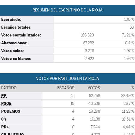
RESUMEN DEL ESCRUTINIO DE LA RIOJA
Escrutado:
100 %
Escaños totales:
33
Votos contabilizados:
166.320
71,21 %
Abstenciones:
67.232
0,4 %
Votos nulos:
3.278
1,97 %
Votos en blanco:
2.922
1,76 %
VOTOS POR PARTIDOS EN LA RIOJA
PARTIDO
ESCAÑOS
VOTOS
%
PP
15
62.758
38,49 %
PSOE
10
43.536
26,7 %
PODEMOS
4
18.298
11,22 %
C's
4
17.138
10,51 %
PR+
0
7.244
4,44 %
CR-IU-EQUO
0
6.772
4,15 %