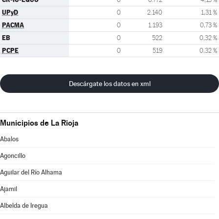
UPyD
0
2.140
1,31 %
PACMA
0
1.193
0,73 %
EB
0
522
0,32 %
PCPE
0
519
0,32 %
Descárgate los datos en xml
Municipios de La Rioja
Abalos
Agoncillo
Aguilar del Río Alhama
Ajamil
Albelda de Iregua