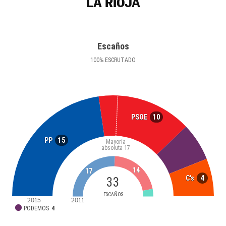
LA RIOJA
Escaños
100
%
ESCRUTADO
10
PSOE
15
PP
Mayoría
absoluta
17
14
17
4
C's
33
ESCAÑOS
2015
2011
PODEMOS
4