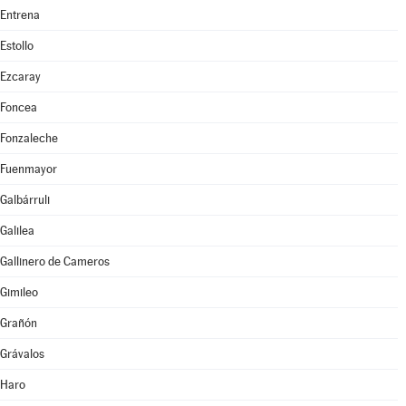
Entrena
Estollo
Ezcaray
Foncea
Fonzaleche
Fuenmayor
Galbárruli
Galilea
Gallinero de Cameros
Gimileo
Grañón
Grávalos
Haro