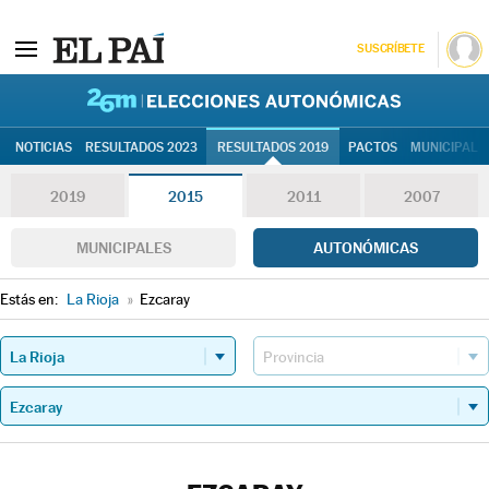
SUSCRÍBETE
26M | Elec
NOTICIAS
RESULTADOS 2023
RESULTADOS 2019
PACTOS
MUNICIPALE
2019
2015
2011
2007
MUNICIPALES
AUTONÓMICAS
Estás en:
La Rioja
»
Ezcaray