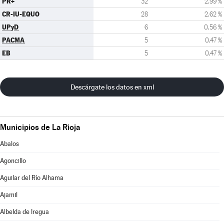
PR+
32
2,99 %
CR-IU-EQUO
28
2,62 %
UPyD
6
0,56 %
PACMA
5
0,47 %
EB
5
0,47 %
Descárgate los datos en xml
Municipios de La Rioja
Abalos
Agoncillo
Aguilar del Río Alhama
Ajamil
Albelda de Iregua