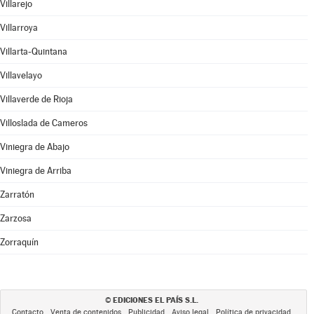
Villarejo
Villarroya
Villarta-Quintana
Villavelayo
Villaverde de Rioja
Villoslada de Cameros
Viniegra de Abajo
Viniegra de Arriba
Zarratón
Zarzosa
Zorraquín
EDICIONES EL PAÍS S.L.
©
Contacto
Venta de contenidos
Publicidad
Aviso legal
Política de privacidad