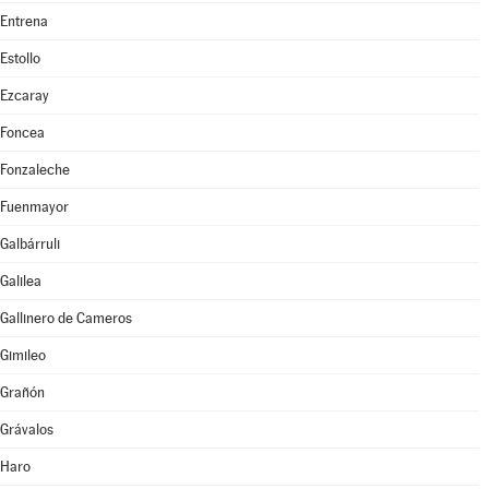
Entrena
Estollo
Ezcaray
Foncea
Fonzaleche
Fuenmayor
Galbárruli
Galilea
Gallinero de Cameros
Gimileo
Grañón
Grávalos
Haro