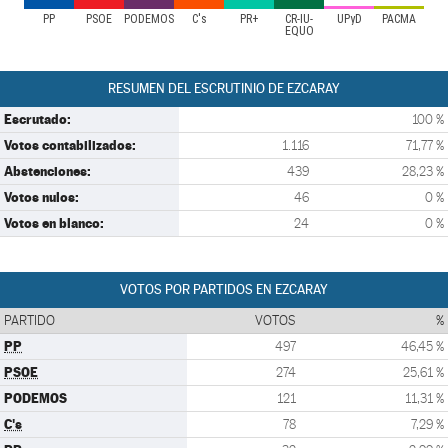
PP
PSOE
PODEMOS
C's
PR+
CR-IU-
UPyD
PACMA
EQUO
RESUMEN DEL ESCRUTINIO DE EZCARAY
Escrutado:
100 %
Votos contabilizados:
1.116
71,77 %
Abstenciones:
439
28,23 %
Votos nulos:
46
0 %
Votos en blanco:
24
0 %
VOTOS POR PARTIDOS EN EZCARAY
PARTIDO
VOTOS
%
PP
497
46,45 %
PSOE
274
25,61 %
PODEMOS
121
11,31 %
C's
78
7,29 %