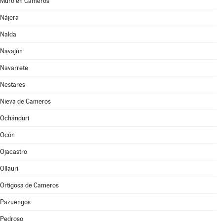
Muro en Cameros
Nájera
Nalda
Navajún
Navarrete
Nestares
Nieva de Cameros
Ochánduri
Ocón
Ojacastro
Ollauri
Ortigosa de Cameros
Pazuengos
Pedroso