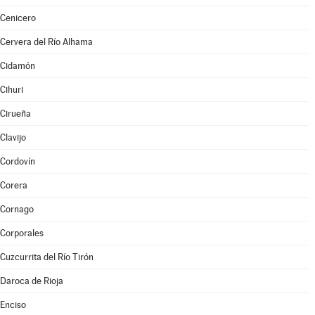
Cenicero
Cervera del Río Alhama
Cidamón
Cihuri
Cirueña
Clavijo
Cordovín
Corera
Cornago
Corporales
Cuzcurrita del Río Tirón
Daroca de Rioja
Enciso