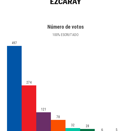
EZCARAY
Número de votos
100
%
ESCRUTADO
497
274
121
78
32
28
6
5