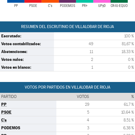
PP
PSOE
C's
PODEMOS
PR+
UPyD
CR-IU-EQUO
RESUMEN DEL ESCRUTINIO DE VILLALOBAR DE RIOJA
Escrutado:
100 %
Votos contabilizados:
49
81,67 %
Abstenciones:
11
18,33 %
Votos nulos:
2
0 %
Votos en blanco:
1
0 %
VOTOS POR PARTIDOS EN VILLALOBAR DE RIOJA
PARTIDO
VOTOS
%
PP
29
61,7 %
PSOE
5
10,64 %
C's
4
8,51 %
PODEMOS
3
6,38 %