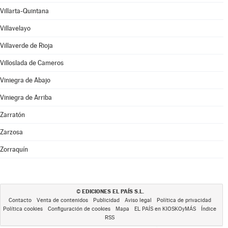
Villarta-Quintana
Villavelayo
Villaverde de Rioja
Villoslada de Cameros
Viniegra de Abajo
Viniegra de Arriba
Zarratón
Zarzosa
Zorraquín
EDICIONES EL PAÍS S.L.
©
Contacto
Venta de contenidos
Publicidad
Aviso legal
Política de privacidad
Política cookies
Configuración de cookies
Mapa
EL PAÍS en KIOSKOyMÁS
Índice
RSS