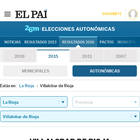
SUSCRÍBETE
26M | Elec
NOTICIAS
RESULTADOS 2023
RESULTADOS 2019
PACTOS
MUNICIPALE
2019
2015
2011
2007
MUNICIPALES
AUTONÓMICAS
Estás en:
La Rioja
»
Villalobar de Rioja