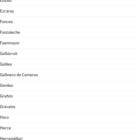
Estollo
Ezcaray
Foncea
Fonzaleche
Fuenmayor
Galbárruli
Galilea
Gallinero de Cameros
Gimileo
Grañón
Grávalos
Haro
Herce
Herramélluri