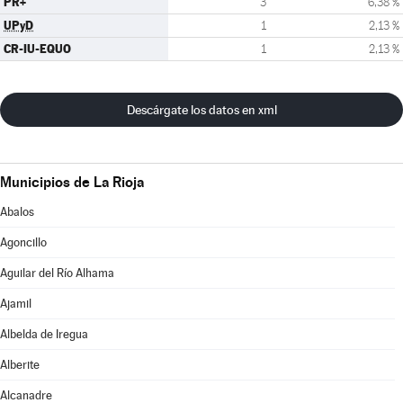
PR+
3
6,38 %
UPyD
1
2,13 %
CR-IU-EQUO
1
2,13 %
Descárgate los datos en xml
Municipios de La Rioja
Abalos
Agoncillo
Aguilar del Río Alhama
Ajamil
Albelda de Iregua
Alberite
Alcanadre