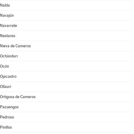
Nalda
Navajún
Navarrete
Nestares
Nieva de Cameros
Ochánduri
Ocón
Ojacastro
Ollauri
Ortigosa de Cameros
Pazuengos
Pedroso
Pinillos