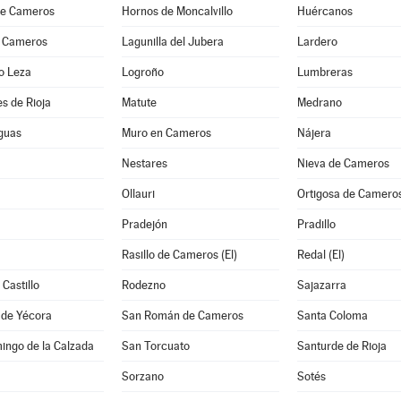
 de Cameros
Hornos de Moncalvillo
Huércanos
 Cameros
Lagunilla del Jubera
Lardero
o Leza
Logroño
Lumbreras
s de Rioja
Matute
Medrano
guas
Muro en Cameros
Nájera
Nestares
Nieva de Cameros
Ollauri
Ortigosa de Camero
Pradejón
Pradillo
Rasillo de Cameros (El)
Redal (El)
Castillo
Rodezno
Sajazarra
 de Yécora
San Román de Cameros
Santa Coloma
ingo de la Calzada
San Torcuato
Santurde de Rioja
Sorzano
Sotés