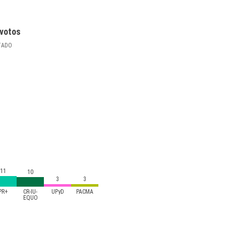
votos
TADO
11
10
3
3
PR+
CR-IU-
UPyD
PACMA
EQUO