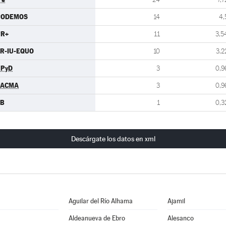
PODEMOS
14
4,
PR+
11
3,5
R-IU-EQUO
10
3,2
UPyD
3
0,9
PACMA
3
0,9
EB
1
0,3
Descárgate los datos en xml
Aguilar del Río Alhama
Ajamil
Aldeanueva de Ebro
Alesanco