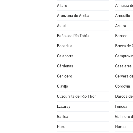
Alfaro
Almarza d
Arenzana de Arriba
Arnedillo
Autol
Azofra
Baños de Río Tobía
Berceo
Bobadilla
Brieva de
Calahorra
Camproví
Cárdenas
Casalarrei
Cenicero
Cervera de
Clavijo
Cordovín
Cuzcurrita del Río Tirón
Daroca de 
Ezcaray
Foncea
Galilea
Gallinero
Haro
Herce