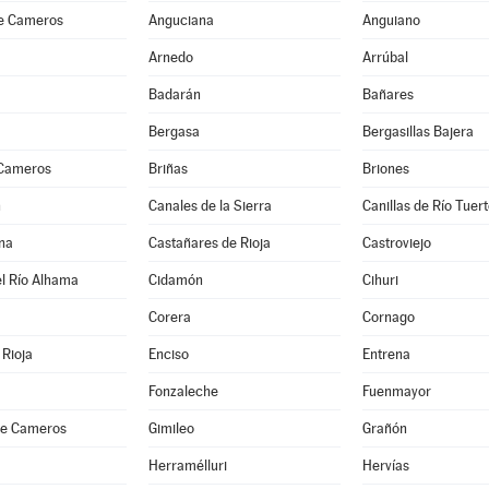
e Cameros
Anguciana
Anguiano
Arnedo
Arrúbal
Badarán
Bañares
Bergasa
Bergasillas Bajera
 Cameros
Briñas
Briones
n
Canales de la Sierra
Canillas de Río Tuer
na
Castañares de Rioja
Castroviejo
l Río Alhama
Cidamón
Cihuri
Corera
Cornago
Rioja
Enciso
Entrena
Fonzaleche
Fuenmayor
 de Cameros
Gimileo
Grañón
Herramélluri
Hervías