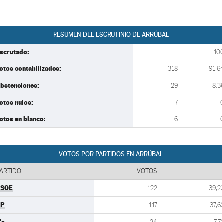
RESUMEN DEL ESCRUTINIO DE ARRÚBAL
scrutado:
10
otos contabilizados:
318
91,6
bstenciones:
29
8,3
otos nulos:
7
otos en blanco:
6
VOTOS POR PARTIDOS EN ARRÚBAL
ARTIDO
VOTOS
PSOE
122
39,2
PP
117
37,6
's
24
7,7