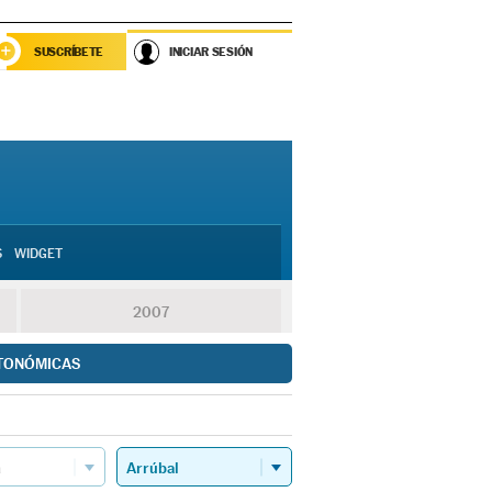
SUSCRÍBETE
INICIAR SESIÓN
S
WIDGET
2007
TONÓMICAS