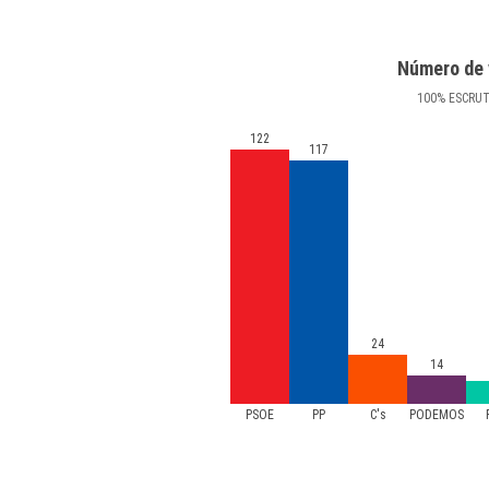
Número de 
100
%
ESCRU
122
117
24
14
PSOE
PP
C's
PODEMOS