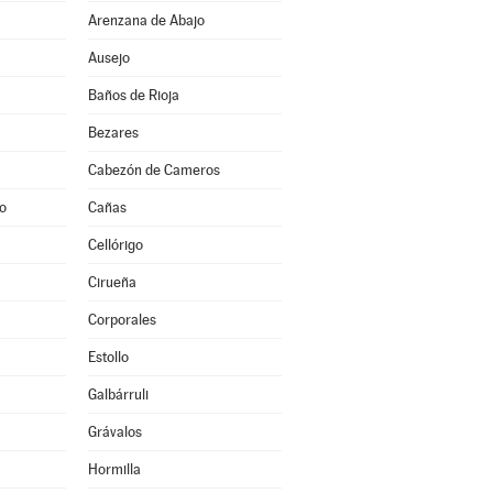
Arenzana de Abajo
Ausejo
Baños de Rioja
Bezares
Cabezón de Cameros
to
Cañas
Cellórigo
Cirueña
Corporales
Estollo
Galbárruli
Grávalos
Hormilla