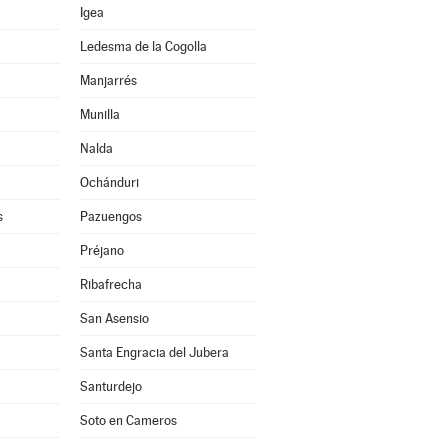
Igea
Ledesma de la Cogolla
Manjarrés
Munilla
Nalda
Ochánduri
s
Pazuengos
Préjano
Ribafrecha
San Asensio
Santa Engracia del Jubera
Santurdejo
Soto en Cameros