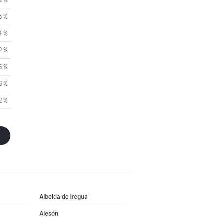
5 %
4 %
2 %
6 %
6 %
2 %
Albelda de Iregua
Alesón