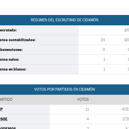
RESUMEN DEL ESCRUTINIO DE CIDAMÓN
scrutado:
10
otos contabilizados:
24
10
bstenciones:
0
otos nulos:
1
otos en blanco:
1
VOTOS POR PARTIDOS EN CIDAMÓN
ARTIDO
VOTOS
PP
11
47,8
PSOE
4
17,3
PODEMOS
2
8,