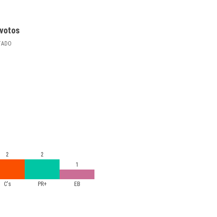
votos
TADO
2
2
1
C's
PR+
EB