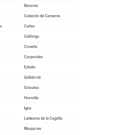
Bezares
Cabezón de Cameros
to
Cañas
Cellórigo
Cirueña
Corporales
Estollo
Galbárruli
Grávalos
Hormilla
Igea
Ledesma de la Cogolla
Manjarrés