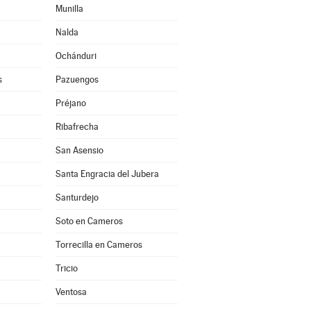
Munilla
Nalda
Ochánduri
s
Pazuengos
Préjano
Ribafrecha
San Asensio
Santa Engracia del Jubera
Santurdejo
Soto en Cameros
Torrecilla en Cameros
Tricio
Ventosa