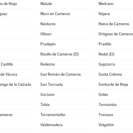
s de Rioja
Matute
Medrano
guas
Muro en Cameros
Nájera
Nestares
Nieva de Cameros
Ollauri
Ortigosa de Camero
Pradejón
Pradillo
Rasillo de Cameros (El)
Redal (El)
Castillo
Rodezno
Sajazarra
 de Yécora
San Román de Cameros
Santa Coloma
ingo de la Calzada
San Torcuato
Santurde de Rioja
Sorzano
Sotés
Tobía
Tormantos
Cameros
Torremontalbo
Treviana
Valdemadera
Valgañón