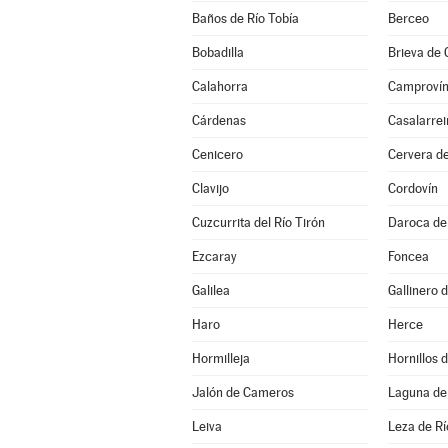
Baños de Río Tobía
Berceo
Bobadilla
Brieva de
Calahorra
Camproví
Cárdenas
Casalarrei
Cenicero
Cervera de
Clavijo
Cordovín
Cuzcurrita del Río Tirón
Daroca de 
Ezcaray
Foncea
Galilea
Gallinero
Haro
Herce
Hormilleja
Hornillos
Jalón de Cameros
Laguna de
Leiva
Leza de Rí