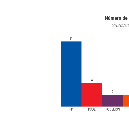
Número de 
100
%
ESCRU
11
4
2
PP
PSOE
PODEMOS