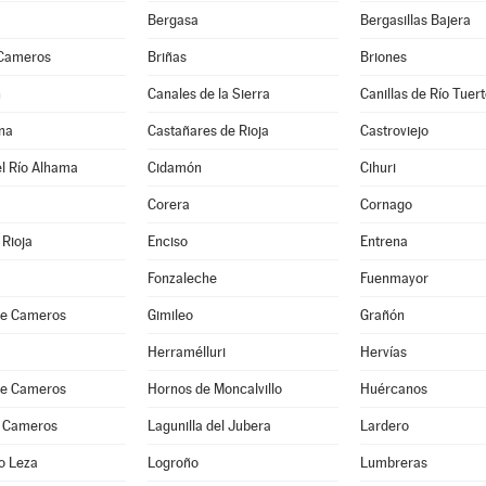
Bergasa
Bergasillas Bajera
 Cameros
Briñas
Briones
n
Canales de la Sierra
Canillas de Río Tuer
na
Castañares de Rioja
Castroviejo
l Río Alhama
Cidamón
Cihuri
Corera
Cornago
Rioja
Enciso
Entrena
Fonzaleche
Fuenmayor
 de Cameros
Gimileo
Grañón
Herramélluri
Hervías
 de Cameros
Hornos de Moncalvillo
Huércanos
 Cameros
Lagunilla del Jubera
Lardero
o Leza
Logroño
Lumbreras