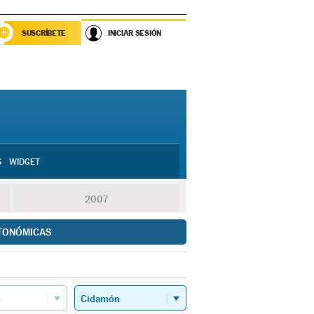
SUSCRÍBETE
INICIAR SESIÓN
S
WIDGET
2007
TONÓMICAS