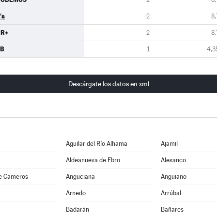
's
2
8,
PR+
2
8,
EB
1
4,3
Descárgate los datos en xml
Aguilar del Río Alhama
Ajamil
Aldeanueva de Ebro
Alesanco
e Cameros
Anguciana
Anguiano
Arnedo
Arrúbal
Badarán
Bañares