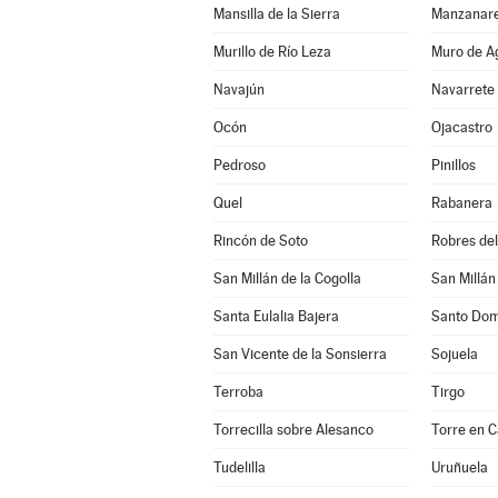
Mansilla de la Sierra
Manzanare
Murillo de Río Leza
Muro de A
Navajún
Navarrete
Ocón
Ojacastro
Pedroso
Pinillos
Quel
Rabanera
Rincón de Soto
Robres del 
San Millán de la Cogolla
San Millán
Santa Eulalia Bajera
Santo Dom
San Vicente de la Sonsierra
Sojuela
Terroba
Tirgo
Torrecilla sobre Alesanco
Torre en 
Tudelilla
Uruñuela