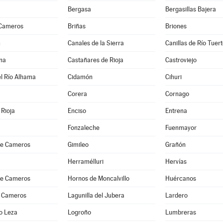
Bergasa
Bergasillas Bajera
 Cameros
Briñas
Briones
n
Canales de la Sierra
Canillas de Río Tuer
na
Castañares de Rioja
Castroviejo
l Río Alhama
Cidamón
Cihuri
Corera
Cornago
Rioja
Enciso
Entrena
Fonzaleche
Fuenmayor
 de Cameros
Gimileo
Grañón
Herramélluri
Hervías
 de Cameros
Hornos de Moncalvillo
Huércanos
 Cameros
Lagunilla del Jubera
Lardero
o Leza
Logroño
Lumbreras