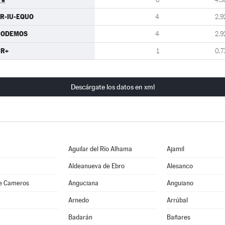
R-IU-EQUO
4
2,9
PODEMOS
4
2,9
PR+
1
0,7
Descárgate los datos en xml
Aguilar del Río Alhama
Ajamil
Aldeanueva de Ebro
Alesanco
e Cameros
Anguciana
Anguiano
Arnedo
Arrúbal
Badarán
Bañares