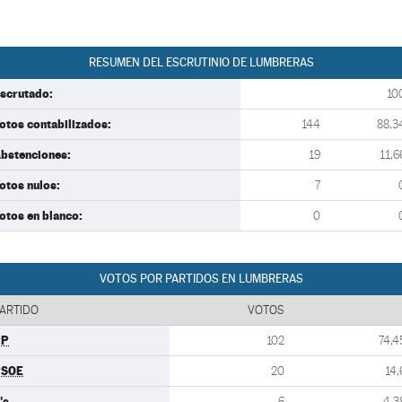
RESUMEN DEL ESCRUTINIO DE LUMBRERAS
scrutado:
10
otos contabilizados:
144
88,3
bstenciones:
19
11,6
otos nulos:
7
otos en blanco:
0
VOTOS POR PARTIDOS EN LUMBRERAS
ARTIDO
VOTOS
PP
102
74,4
PSOE
20
14,
's
6
4,3