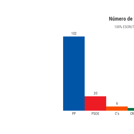
Número de 
100
%
ESCRU
102
20
6
PP
PSOE
C's
CR