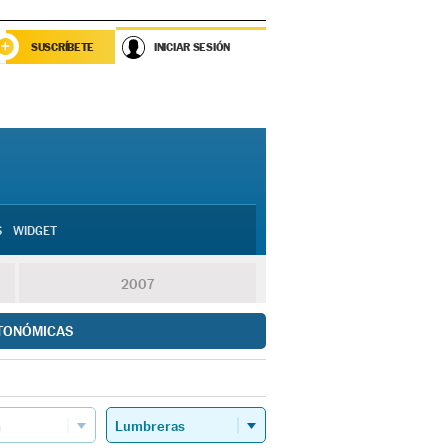
SUSCRÍBETE
INICIAR SESIÓN
S
WIDGET
2007
TONÓMICAS