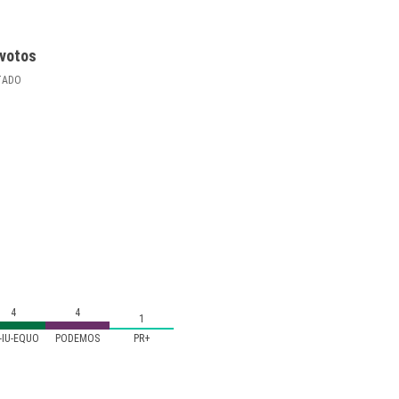
votos
TADO
4
4
1
-IU-EQUO
PODEMOS
PR+