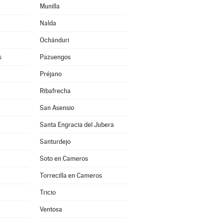
Munilla
Nalda
Ochánduri
s
Pazuengos
Préjano
Ribafrecha
San Asensio
Santa Engracia del Jubera
Santurdejo
Soto en Cameros
Torrecilla en Cameros
Tricio
Ventosa