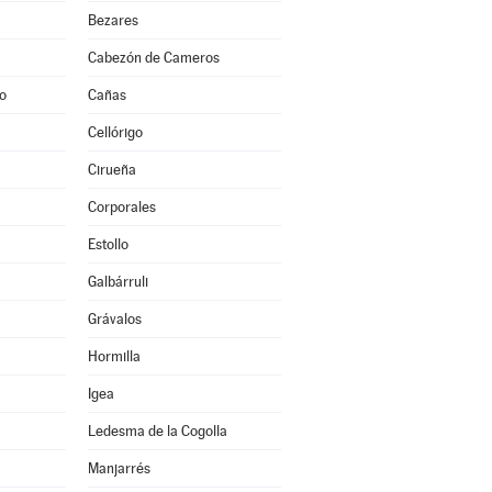
Bezares
Cabezón de Cameros
to
Cañas
Cellórigo
Cirueña
Corporales
Estollo
Galbárruli
Grávalos
Hormilla
Igea
Ledesma de la Cogolla
Manjarrés