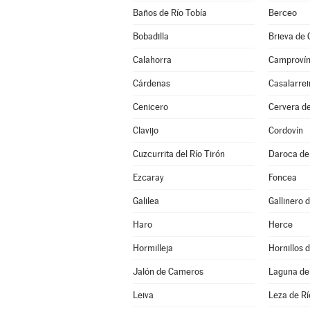
Baños de Río Tobía
Berceo
Bobadilla
Brieva de
Calahorra
Camproví
Cárdenas
Casalarrei
Cenicero
Cervera de
Clavijo
Cordovín
Cuzcurrita del Río Tirón
Daroca de 
Ezcaray
Foncea
Galilea
Gallinero
Haro
Herce
Hormilleja
Hornillos
Jalón de Cameros
Laguna de
Leiva
Leza de Rí