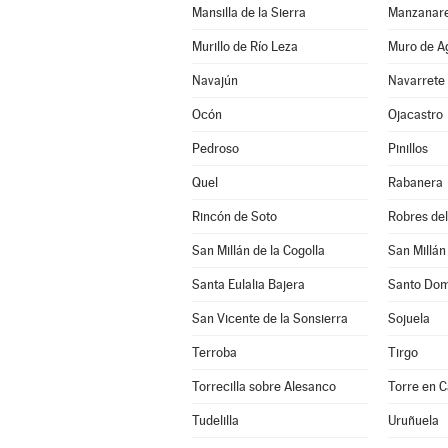
Mansilla de la Sierra
Manzanare
Murillo de Río Leza
Muro de A
Navajún
Navarrete
Ocón
Ojacastro
Pedroso
Pinillos
Quel
Rabanera
Rincón de Soto
Robres del 
San Millán de la Cogolla
San Millán
Santa Eulalia Bajera
Santo Dom
San Vicente de la Sonsierra
Sojuela
Terroba
Tirgo
Torrecilla sobre Alesanco
Torre en 
Tudelilla
Uruñuela