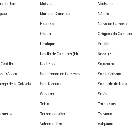
s de Rioja
Matute
Medrano
guas
Muro en Cameros
Nájera
Nestares
Nieva de Cameros
Ollauri
Ortigosa de Camero
Pradejón
Pradillo
Rasillo de Cameros (El)
Redal (El)
Castillo
Rodezno
Sajazarra
 de Yécora
San Román de Cameros
Santa Coloma
ingo de la Calzada
San Torcuato
Santurde de Rioja
Sorzano
Sotés
Tobía
Tormantos
Cameros
Torremontalbo
Treviana
Valdemadera
Valgañón