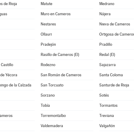
s de Rioja
Matute
Medrano
guas
Muro en Cameros
Nájera
Nestares
Nieva de Cameros
Ollauri
Ortigosa de Camero
Pradejón
Pradillo
Rasillo de Cameros (El)
Redal (El)
Castillo
Rodezno
Sajazarra
 de Yécora
San Román de Cameros
Santa Coloma
ingo de la Calzada
San Torcuato
Santurde de Rioja
Sorzano
Sotés
Tobía
Tormantos
Cameros
Torremontalbo
Treviana
Valdemadera
Valgañón