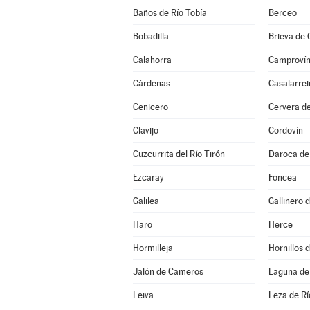
Baños de Río Tobía
Berceo
Bobadilla
Brieva de
Calahorra
Camproví
Cárdenas
Casalarrei
Cenicero
Cervera de
Clavijo
Cordovín
Cuzcurrita del Río Tirón
Daroca de 
Ezcaray
Foncea
Galilea
Gallinero
Haro
Herce
Hormilleja
Hornillos
Jalón de Cameros
Laguna de
Leiva
Leza de Rí