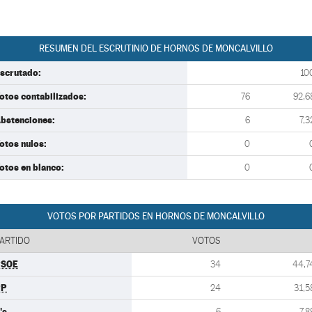
RESUMEN DEL ESCRUTINIO DE HORNOS DE MONCALVILLO
scrutado:
10
otos contabilizados:
76
92,6
bstenciones:
6
7,3
otos nulos:
0
otos en blanco:
0
VOTOS POR PARTIDOS EN HORNOS DE MONCALVILLO
ARTIDO
VOTOS
PSOE
34
44,7
PP
24
31,5
's
6
7,8