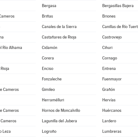
Bergasa
Bergasillas Bajera
 Cameros
Briñas
Briones
n
Canales de la Sierra
Canillas de Río Tuer
na
Castañares de Rioja
Castroviejo
l Río Alhama
Cidamón
Cihuri
Corera
Cornago
Rioja
Enciso
Entrena
Fonzaleche
Fuenmayor
 de Cameros
Gimileo
Grañón
Herramélluri
Hervías
 de Cameros
Hornos de Moncalvillo
Huércanos
 Cameros
Lagunilla del Jubera
Lardero
o Leza
Logroño
Lumbreras