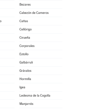
Bezares
Cabezón de Cameros
to
Cañas
Cellórigo
Cirueña
Corporales
Estollo
Galbárruli
Grávalos
Hormilla
Igea
Ledesma de la Cogolla
Manjarrés