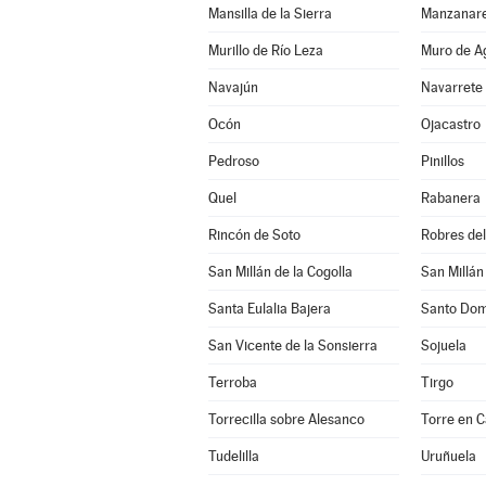
Mansilla de la Sierra
Manzanare
Murillo de Río Leza
Muro de A
Navajún
Navarrete
Ocón
Ojacastro
Pedroso
Pinillos
Quel
Rabanera
Rincón de Soto
Robres del 
San Millán de la Cogolla
San Millán
Santa Eulalia Bajera
Santo Dom
San Vicente de la Sonsierra
Sojuela
Terroba
Tirgo
Torrecilla sobre Alesanco
Torre en 
Tudelilla
Uruñuela