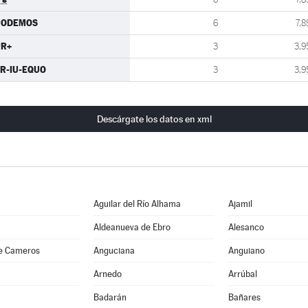
PODEMOS
6
7,8
PR+
3
3,9
R-IU-EQUO
3
3,9
Descárgate los datos en xml
Aguilar del Río Alhama
Ajamil
Aldeanueva de Ebro
Alesanco
e Cameros
Anguciana
Anguiano
Arnedo
Arrúbal
Badarán
Bañares