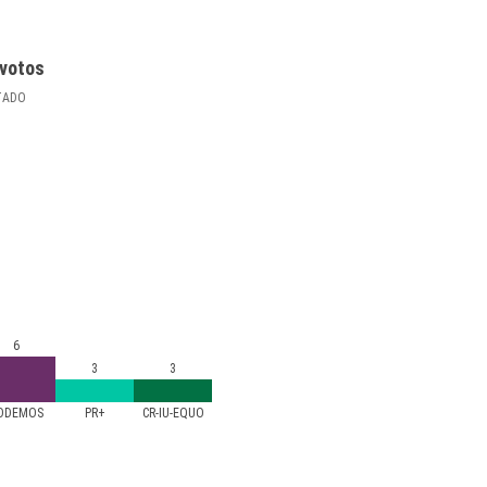
votos
TADO
6
3
3
ODEMOS
PR+
CR-IU-EQUO