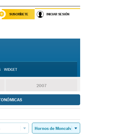
SUSCRÍBETE
INICIAR SESIÓN
S
WIDGET
2007
TONÓMICAS