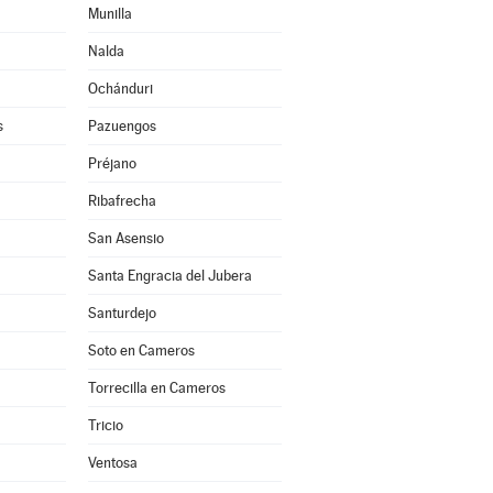
Munilla
Nalda
Ochánduri
s
Pazuengos
Préjano
Ribafrecha
San Asensio
Santa Engracia del Jubera
Santurdejo
Soto en Cameros
Torrecilla en Cameros
Tricio
Ventosa