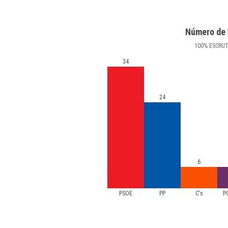
Número de 
100
%
ESCRU
34
24
6
PSOE
PP
C's
P