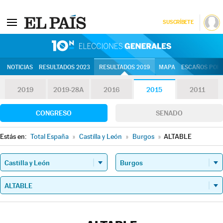
SUSCRÍBETE
10N | Eleccion
NOTICIAS
RESULTADOS 2023
RESULTADOS 2019
MAPA
ESCAÑOS POR 
2019
2019-28A
2016
2015
2011
CONGRESO
SENADO
Estás en:
Total España
»
Castilla y León
»
Burgos
»
ALTABLE