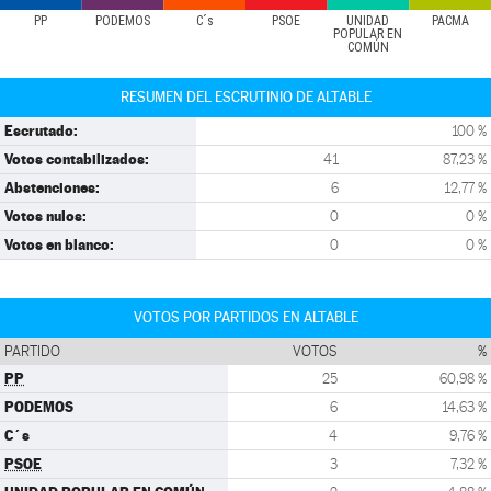
PP
PODEMOS
C´s
PSOE
UNIDAD
PACMA
POPULAR EN
COMÚN
RESUMEN DEL ESCRUTINIO DE ALTABLE
Escrutado:
100 %
Votos contabilizados:
41
87,23 %
Abstenciones:
6
12,77 %
Votos nulos:
0
0 %
Votos en blanco:
0
0 %
VOTOS POR PARTIDOS EN ALTABLE
PARTIDO
VOTOS
%
PP
25
60,98 %
PODEMOS
6
14,63 %
C´s
4
9,76 %
PSOE
3
7,32 %