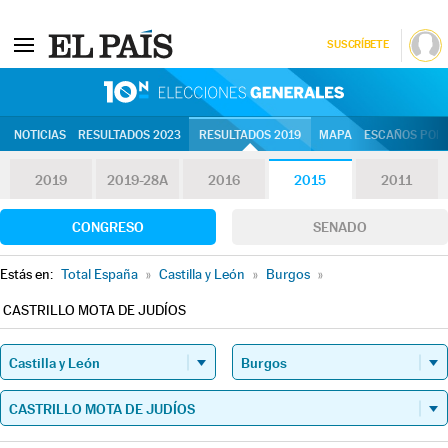
SUSCRÍBETE
10N | Eleccion
NOTICIAS
RESULTADOS 2023
RESULTADOS 2019
MAPA
ESCAÑOS POR 
2019
2019-28A
2016
2015
2011
CONGRESO
SENADO
Estás en:
Total España
»
Castilla y León
»
Burgos
»
CASTRILLO MOTA DE JUDÍOS