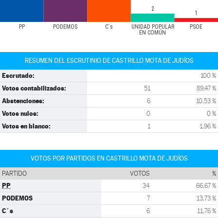
2
1
PP
PODEMOS
C´s
UNIDAD POPULAR
PSOE
EN COMÚN
RESUMEN DEL ESCRUTINIO DE CASTRILLO MOTA DE JUDÍOS
Escrutado:
100 %
Votos contabilizados:
51
89,47 %
Abstenciones:
6
10,53 %
Votos nulos:
0
0 %
Votos en blanco:
1
1,96 %
VOTOS POR PARTIDOS EN CASTRILLO MOTA DE JUDÍOS
PARTIDO
VOTOS
%
PP
34
66,67 %
PODEMOS
7
13,73 %
C´s
6
11,76 %