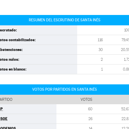
RESUMEN DEL ESCRUTINIO DE SANTA INÉS
scrutado:
10
otos contabilizados:
116
79,4
bstenciones:
30
20,5
otos nulos:
2
1,7
otos en blanco:
1
0,8
VOTOS POR PARTIDOS EN SANTA INÉS
ARTIDO
VOTOS
PP
60
52,6
PSOE
26
22,8
PODEMOS
14
12,2