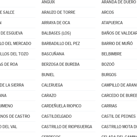
ANGUIX
ARANDA DE DUERO
E SALCE
ARAUZO DE TORRE
ARCOS
N
ARRAYA DE OCA
ATAPUERCA
DE ESGUEVA
BALBASES (LOS)
BAÑOS DE VALDEA
LO DEL MERCADO
BARBADILLO DEL PEZ
BARRIO DE MUÑÓ
LLOS DEL TOZO
BASCUÑANA
BELBIMBRE
S DE ROA
BERZOSA DE BUREBA
BOZOÓ
BUNIEL
BURGOS
DE LA SIERRA
CALERUEGA
CAMPILLO DE ARA
ANA
CARAZO
CARCEDO DE BURE
JIMENO
CARDEÑUELA RIOPICO
CARRIAS
NOS DE CASTRO
CASTILDELGADO
CASTIL DE PEONES
O DEL VAL
CASTRILLO DE RIOPISUERGA
CASTRILLO MOTA D