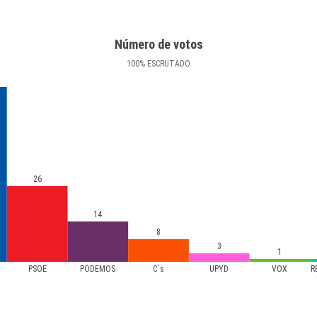
Número de votos
100
%
ESCRUTADO
26
14
8
3
1
PSOE
PODEMOS
C´s
UPYD
VOX
R