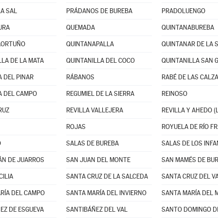
LA SAL
PRÁDANOS DE BUREBA
PRADOLUENGO
URA
QUEMADA
QUINTANABUREBA
AORTUÑO
QUINTANAPALLA
QUINTANAR DE LA 
LLA DE LA MATA
QUINTANILLA DEL COCO
QUINTANILLA SAN 
 DEL PINAR
RÁBANOS
RABÉ DE LAS CALZ
A DEL CAMPO
REGUMIEL DE LA SIERRA
REINOSO
RUZ
REVILLA VALLEJERA
REVILLA Y AHEDO (
ROJAS
ROYUELA DE RÍO F
O
SALAS DE BUREBA
SALAS DE LOS INF
ÁN DE JUARROS
SAN JUAN DEL MONTE
SAN MAMÉS DE BU
CILIA
SANTA CRUZ DE LA SALCEDA
RÍA DEL CAMPO
SANTA MARÍA DEL INVIERNO
EZ DE ESGUEVA
SANTIBÁÑEZ DEL VAL
SANTO DOMINGO DE