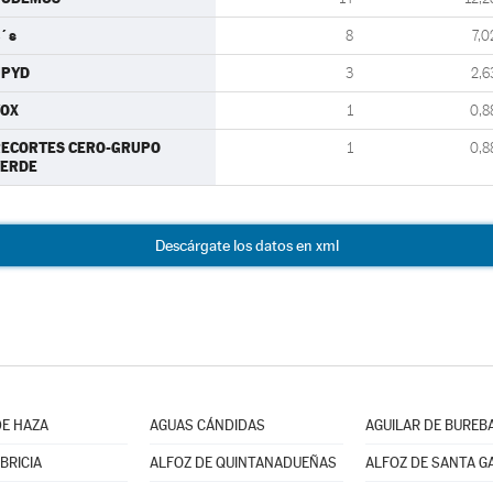
´s
8
7,0
UPYD
3
2,6
VOX
1
0,8
RECORTES CERO-GRUPO
1
0,8
VERDE
Descárgate los datos en xml
E HAZA
AGUAS CÁNDIDAS
AGUILAR DE BUREB
BRICIA
ALFOZ DE QUINTANADUEÑAS
ALFOZ DE SANTA G