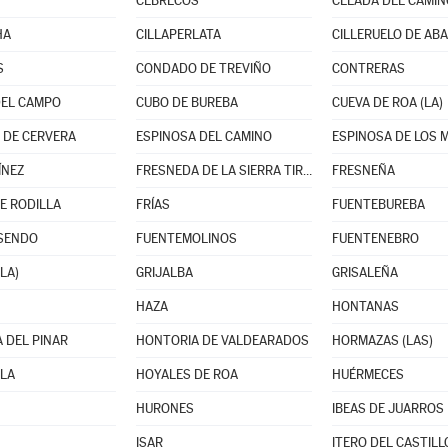
CEBRECOS
CELADA DEL CAMIN
HA
CILLAPERLATA
CILLERUELO DE AB
S
CONDADO DE TREVIÑO
CONTRERAS
DEL CAMPO
CUBO DE BUREBA
CUEVA DE ROA (LA)
 DE CERVERA
ESPINOSA DEL CAMINO
ESPINOSA DE LOS
ÍNEZ
FRESNEDA DE LA SIERRA TIRÓN
FRESNEÑA
E RODILLA
FRÍAS
FUENTEBUREBA
ISENDO
FUENTEMOLINOS
FUENTENEBRO
LA)
GRIJALBA
GRISALEÑA
HAZA
HONTANAS
 DEL PINAR
HONTORIA DE VALDEARADOS
HORMAZAS (LAS)
LA
HOYALES DE ROA
HUÉRMECES
HURONES
IBEAS DE JUARROS
ISAR
ITERO DEL CASTILL