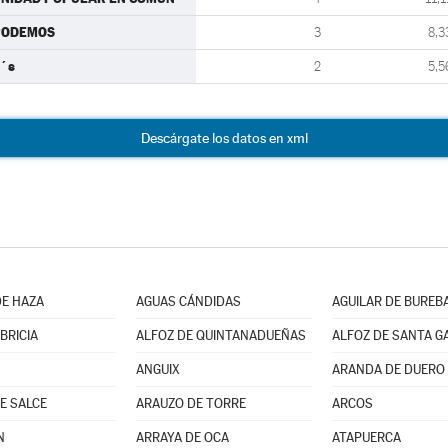
PODEMOS
3
8,3
´s
2
5,5
Descárgate los datos en xml
E HAZA
AGUAS CÁNDIDAS
AGUILAR DE BUREB
BRICIA
ALFOZ DE QUINTANADUEÑAS
ALFOZ DE SANTA G
ANGUIX
ARANDA DE DUERO
E SALCE
ARAUZO DE TORRE
ARCOS
N
ARRAYA DE OCA
ATAPUERCA