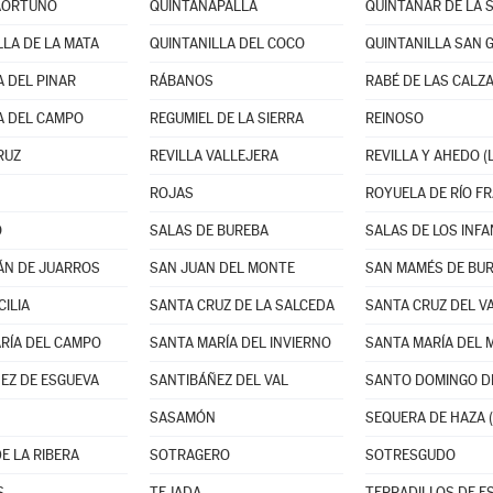
AORTUÑO
QUINTANAPALLA
QUINTANAR DE LA 
LLA DE LA MATA
QUINTANILLA DEL COCO
QUINTANILLA SAN 
 DEL PINAR
RÁBANOS
RABÉ DE LAS CALZ
A DEL CAMPO
REGUMIEL DE LA SIERRA
REINOSO
RUZ
REVILLA VALLEJERA
REVILLA Y AHEDO (
ROJAS
ROYUELA DE RÍO F
O
SALAS DE BUREBA
SALAS DE LOS INF
ÁN DE JUARROS
SAN JUAN DEL MONTE
SAN MAMÉS DE BU
CILIA
SANTA CRUZ DE LA SALCEDA
RÍA DEL CAMPO
SANTA MARÍA DEL INVIERNO
EZ DE ESGUEVA
SANTIBÁÑEZ DEL VAL
SANTO DOMINGO DE
SASAMÓN
SEQUERA DE HAZA (
E LA RIBERA
SOTRAGERO
SOTRESGUDO
S
TEJADA
TERRADILLOS DE E