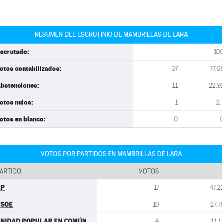
RESUMEN DEL ESCRUTINIO DE MAMBRILLAS DE LARA
scrutado:
10
otos contabilizados:
37
77,0
bstenciones:
11
22,9
otos nulos:
1
2,
otos en blanco:
0
VOTOS POR PARTIDOS EN MAMBRILLAS DE LARA
ARTIDO
VOTOS
PP
17
47,2
PSOE
10
27,7
NIDAD POPULAR EN COMÚN
4
11,1