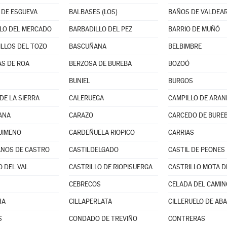
DE ESGUEVA
BALBASES (LOS)
BAÑOS DE VALDEA
LO DEL MERCADO
BARBADILLO DEL PEZ
BARRIO DE MUÑÓ
LLOS DEL TOZO
BASCUÑANA
BELBIMBRE
S DE ROA
BERZOSA DE BUREBA
BOZOÓ
BUNIEL
BURGOS
DE LA SIERRA
CALERUEGA
CAMPILLO DE ARA
ANA
CARAZO
CARCEDO DE BURE
JIMENO
CARDEÑUELA RIOPICO
CARRIAS
NOS DE CASTRO
CASTILDELGADO
CASTIL DE PEONES
O DEL VAL
CASTRILLO DE RIOPISUERGA
CASTRILLO MOTA D
CEBRECOS
CELADA DEL CAMIN
HA
CILLAPERLATA
CILLERUELO DE AB
S
CONDADO DE TREVIÑO
CONTRERAS