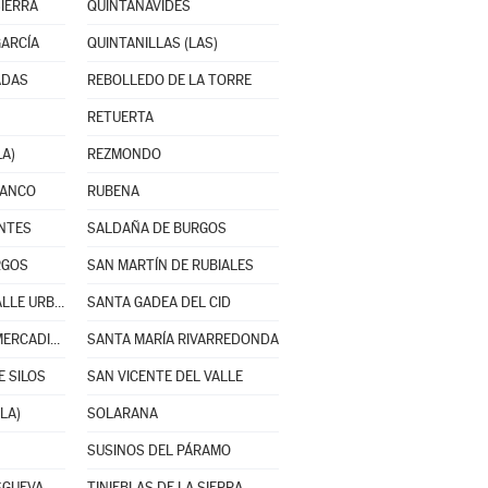
SIERRA
QUINTANAVIDES
GARCÍA
QUINTANILLAS (LAS)
ADAS
REBOLLEDO DE LA TORRE
RETUERTA
LA)
REZMONDO
RANCO
RUBENA
ANTES
SALDAÑA DE BURGOS
RGOS
SAN MARTÍN DE RUBIALES
SANTA CRUZ DEL VALLE URBIÓN
SANTA GADEA DEL CID
SANTA MARÍA DEL MERCADILLO
SANTA MARÍA RIVARREDONDA
 SILOS
SAN VICENTE DEL VALLE
LA)
SOLARANA
SUSINOS DEL PÁRAMO
SGUEVA
TINIEBLAS DE LA SIERRA