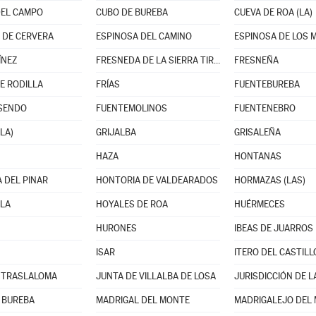
DEL CAMPO
CUBO DE BUREBA
CUEVA DE ROA (LA)
 DE CERVERA
ESPINOSA DEL CAMINO
ESPINOSA DE LOS
ÍNEZ
FRESNEDA DE LA SIERRA TIRÓN
FRESNEÑA
E RODILLA
FRÍAS
FUENTEBUREBA
ISENDO
FUENTEMOLINOS
FUENTENEBRO
LA)
GRIJALBA
GRISALEÑA
HAZA
HONTANAS
 DEL PINAR
HONTORIA DE VALDEARADOS
HORMAZAS (LAS)
LA
HOYALES DE ROA
HUÉRMECES
HURONES
IBEAS DE JUARROS
ISAR
ITERO DEL CASTILL
 TRASLALOMA
JUNTA DE VILLALBA DE LOSA
JURISDICCIÓN DE L
 BUREBA
MADRIGAL DEL MONTE
MADRIGALEJO DEL