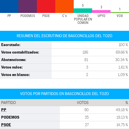
5
3
1
PP
PODEMOS
PSOE
C´s
UNIDAD
UPYD
VOX
POPULAR EN
COMÚN
RESUMEN DEL ESCRUTINIO DE BASCONCILLOS DEL TOZO
Escrutado:
100 %
Votos contabilizados:
186
69,66 %
Abstenciones:
81
30,34 %
Votos nulos:
3
1,61 %
Votos en blanco:
2
1,09 %
VOTOS POR PARTIDOS EN BASCONCILLOS DEL TOZO
PARTIDO
VOTOS
%
PP
90
49,18 %
PODEMOS
35
19,13 %
PSOE
27
14,75 %