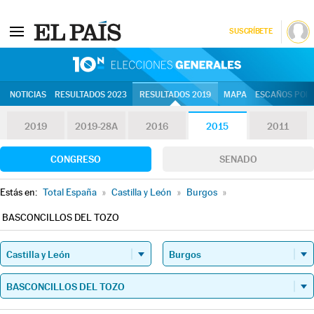
SUSCRÍBETE
10N | Eleccion
NOTICIAS
RESULTADOS 2023
RESULTADOS 2019
MAPA
ESCAÑOS POR 
2019
2019-28A
2016
2015
2011
CONGRESO
SENADO
Estás en:
Total España
»
Castilla y León
»
Burgos
»
BASCONCILLOS DEL TOZO