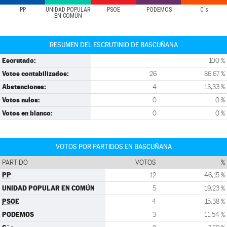
PP
UNIDAD POPULAR
PSOE
PODEMOS
C´s
EN COMÚN
RESUMEN DEL ESCRUTINIO DE BASCUÑANA
Escrutado:
100 %
Votos contabilizados:
26
86,67 %
Abstenciones:
4
13,33 %
Votos nulos:
0
0 %
Votos en blanco:
0
0 %
VOTOS POR PARTIDOS EN BASCUÑANA
PARTIDO
VOTOS
%
PP
12
46,15 %
UNIDAD POPULAR EN COMÚN
5
19,23 %
PSOE
4
15,38 %
PODEMOS
3
11,54 %