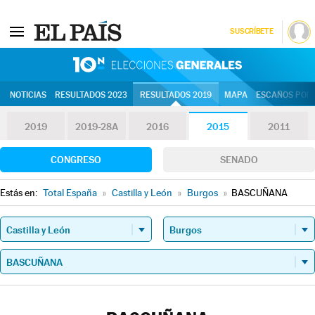
SUSCRÍBETE
10N | Eleccion
NOTICIAS
RESULTADOS 2023
RESULTADOS 2019
MAPA
ESCAÑOS POR 
2019
2019-28A
2016
2015
2011
CONGRESO
SENADO
Estás en:
Total España
»
Castilla y León
»
Burgos
»
BASCUÑANA