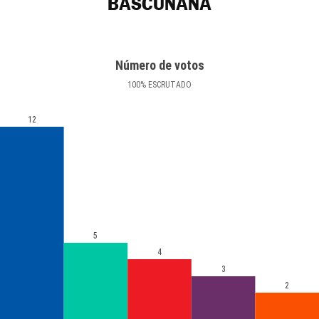
BASCUÑANA
Número de votos
100
%
ESCRUTADO
12
5
4
3
2