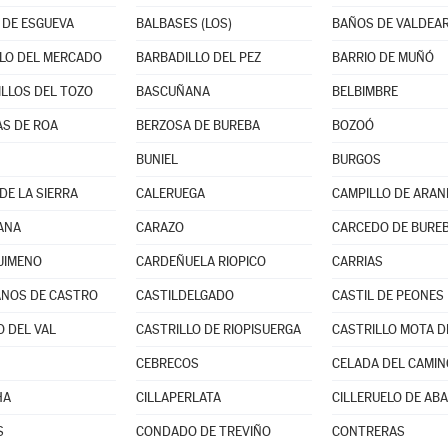
DE ESGUEVA
BALBASES (LOS)
BAÑOS DE VALDEA
LO DEL MERCADO
BARBADILLO DEL PEZ
BARRIO DE MUÑÓ
LLOS DEL TOZO
BASCUÑANA
BELBIMBRE
S DE ROA
BERZOSA DE BUREBA
BOZOÓ
BUNIEL
BURGOS
DE LA SIERRA
CALERUEGA
CAMPILLO DE ARA
ANA
CARAZO
CARCEDO DE BURE
JIMENO
CARDEÑUELA RIOPICO
CARRIAS
NOS DE CASTRO
CASTILDELGADO
CASTIL DE PEONES
O DEL VAL
CASTRILLO DE RIOPISUERGA
CASTRILLO MOTA D
CEBRECOS
CELADA DEL CAMIN
HA
CILLAPERLATA
CILLERUELO DE AB
S
CONDADO DE TREVIÑO
CONTRERAS