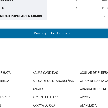
´s
6
14,2
NIDAD POPULAR EN COMÚN
3
7,1
Descárgate los datos en xml
E HAZA
AGUAS CÁNDIDAS
AGUILAR DE BUREB
BRICIA
ALFOZ DE QUINTANADUEÑAS
ALFOZ DE SANTA G
ANGUIX
ARANDA DE DUERO
E SALCE
ARAUZO DE TORRE
ARCOS
N
ARRAYA DE OCA
ATAPUERCA