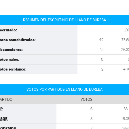
RESUMEN DEL ESCRUTINIO DE LLANO DE BUREBA
scrutado:
10
otos contabilizados:
42
73,6
bstenciones:
15
26,3
otos nulos:
0
otos en blanco:
2
4,7
VOTOS POR PARTIDOS EN LLANO DE BUREBA
ARTIDO
VOTOS
PP
16
38,
PSOE
8
19,0
PODEMOS
7
16,6