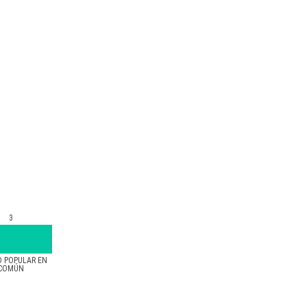
3
D POPULAR EN
COMÚN