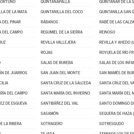
AORTUÑO
QUINTANAPALLA
QUINTANAR DE LA 
LLA DE LA MATA
QUINTANILLA DEL COCO
QUINTANILLA SAN 
 DEL PINAR
RÁBANOS
RABÉ DE LAS CALZ
A DEL CAMPO
REGUMIEL DE LA SIERRA
REINOSO
RUZ
REVILLA VALLEJERA
REVILLA Y AHEDO (
ROJAS
ROYUELA DE RÍO F
O
SALAS DE BUREBA
SALAS DE LOS INF
ÁN DE JUARROS
SAN JUAN DEL MONTE
SAN MAMÉS DE BU
CILIA
SANTA CRUZ DE LA SALCEDA
RÍA DEL CAMPO
SANTA MARÍA DEL INVIERNO
EZ DE ESGUEVA
SANTIBÁÑEZ DEL VAL
SANTO DOMINGO DE
SASAMÓN
SEQUERA DE HAZA (
E LA RIBERA
SOTRAGERO
SOTRESGUDO
S
TEJADA
TERRADILLOS DE E