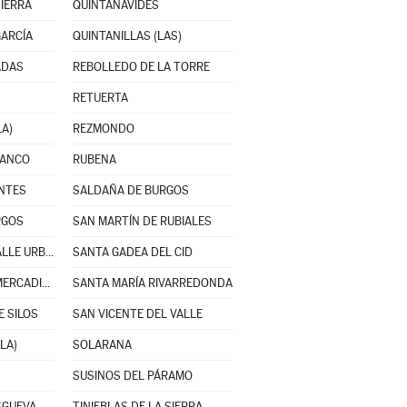
SIERRA
QUINTANAVIDES
GARCÍA
QUINTANILLAS (LAS)
ADAS
REBOLLEDO DE LA TORRE
RETUERTA
LA)
REZMONDO
RANCO
RUBENA
ANTES
SALDAÑA DE BURGOS
RGOS
SAN MARTÍN DE RUBIALES
SANTA CRUZ DEL VALLE URBIÓN
SANTA GADEA DEL CID
SANTA MARÍA DEL MERCADILLO
SANTA MARÍA RIVARREDONDA
 SILOS
SAN VICENTE DEL VALLE
LA)
SOLARANA
SUSINOS DEL PÁRAMO
SGUEVA
TINIEBLAS DE LA SIERRA