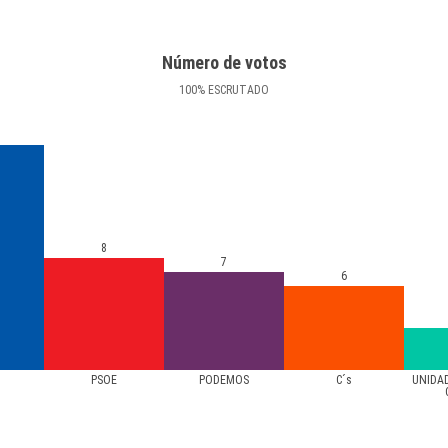
Número de votos
100
%
ESCRUTADO
8
7
6
PSOE
PODEMOS
C´s
UNIDA