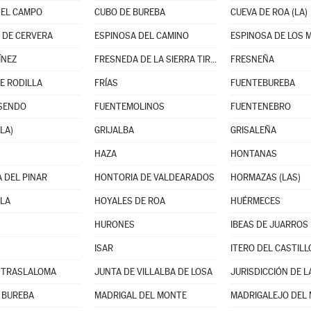
DEL CAMPO
CUBO DE BUREBA
CUEVA DE ROA (LA)
 DE CERVERA
ESPINOSA DEL CAMINO
ESPINOSA DE LOS
ÍNEZ
FRESNEDA DE LA SIERRA TIRÓN
FRESNEÑA
E RODILLA
FRÍAS
FUENTEBUREBA
ISENDO
FUENTEMOLINOS
FUENTENEBRO
LA)
GRIJALBA
GRISALEÑA
HAZA
HONTANAS
 DEL PINAR
HONTORIA DE VALDEARADOS
HORMAZAS (LAS)
LA
HOYALES DE ROA
HUÉRMECES
HURONES
IBEAS DE JUARROS
ISAR
ITERO DEL CASTILL
 TRASLALOMA
JUNTA DE VILLALBA DE LOSA
JURISDICCIÓN DE L
 BUREBA
MADRIGAL DEL MONTE
MADRIGALEJO DEL