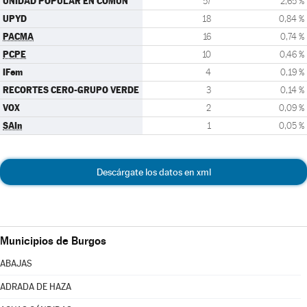
UNIDAD POPULAR EN COMÚN
57
2,65 %
UPYD
18
0,84 %
PACMA
16
0,74 %
PCPE
10
0,46 %
IFem
4
0,19 %
RECORTES CERO-GRUPO VERDE
3
0,14 %
VOX
2
0,09 %
SAIn
1
0,05 %
Descárgate los datos en xml
Municipios de Burgos
ABAJAS
ADRADA DE HAZA