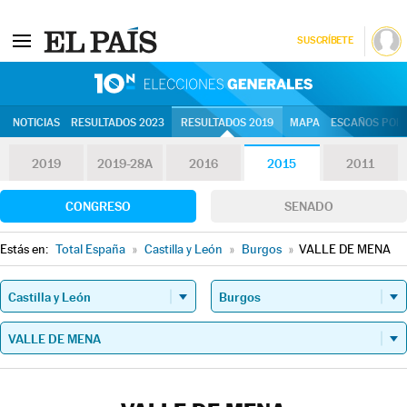
SUSCRÍBETE
10N | Eleccion
NOTICIAS
RESULTADOS 2023
RESULTADOS 2019
MAPA
ESCAÑOS POR 
2019
2019-28A
2016
2015
2011
CONGRESO
SENADO
Estás en:
Total España
»
Castilla y León
»
Burgos
»
VALLE DE MENA