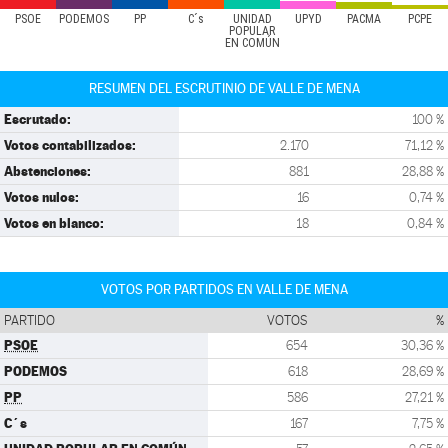
PSOE
PODEMOS
PP
C´s
UNIDAD
UPYD
PACMA
PCPE
POPULAR
EN COMÚN
RESUMEN DEL ESCRUTINIO DE VALLE DE MENA
Escrutado:
100 %
Votos contabilizados:
2.170
71,12 %
Abstenciones:
881
28,88 %
Votos nulos:
16
0,74 %
Votos en blanco:
18
0,84 %
VOTOS POR PARTIDOS EN VALLE DE MENA
PARTIDO
VOTOS
%
PSOE
654
30,36 %
PODEMOS
618
28,69 %
PP
586
27,21 %
C´s
167
7,75 %