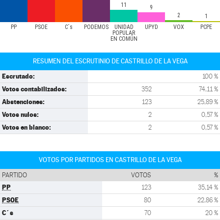
11
9
2
1
PP
PSOE
C´s
PODEMOS
UNIDAD
UPYD
VOX
PCPE
POPULAR
EN COMÚN
RESUMEN DEL ESCRUTINIO DE CASTRILLO DE LA VEGA
Escrutado:
100 %
Votos contabilizados:
352
74,11 %
Abstenciones:
123
25,89 %
Votos nulos:
2
0,57 %
Votos en blanco:
2
0,57 %
VOTOS POR PARTIDOS EN CASTRILLO DE LA VEGA
PARTIDO
VOTOS
%
PP
123
35,14 %
PSOE
80
22,86 %
C´s
70
20 %