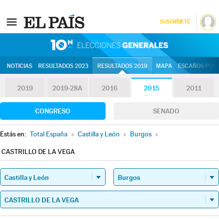
SUSCRÍBETE
10N | Eleccion
NOTICIAS
RESULTADOS 2023
RESULTADOS 2019
MAPA
ESCAÑOS POR 
2019
2019-28A
2016
2015
2011
CONGRESO
SENADO
Estás en:
Total España
»
Castilla y León
»
Burgos
»
CASTRILLO DE LA VEGA