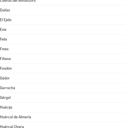
Cuevas del Almanzora
Dalías
El Ejido
Enix
Felix
Fines
Fiñana
Fondón
Gádor
Garrucha
Gérgal
Huécija
Huércal de Almería
Huércal-Overa