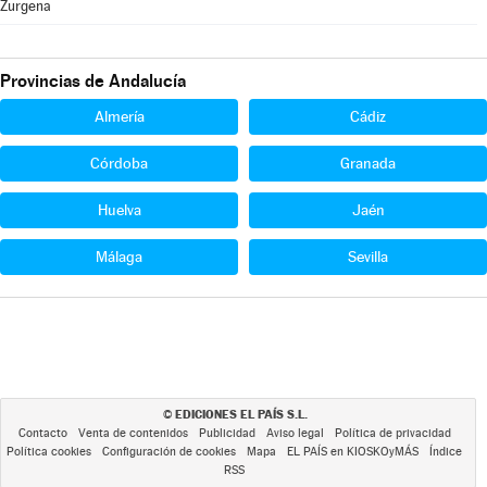
Zurgena
Provincias de Andalucía
Almería
Cádiz
Córdoba
Granada
Huelva
Jaén
Málaga
Sevilla
EDICIONES EL PAÍS S.L.
©
Contacto
Venta de contenidos
Publicidad
Aviso legal
Política de privacidad
Política cookies
Configuración de cookies
Mapa
EL PAÍS en KIOSKOyMÁS
Índice
RSS