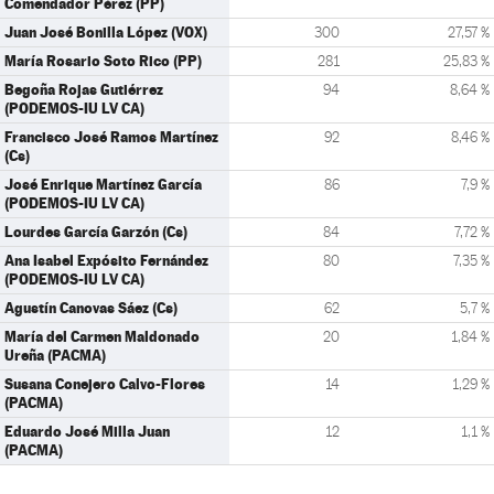
Comendador Pérez (PP)
Juan José Bonilla López (VOX)
300
27,57 %
María Rosario Soto Rico (PP)
281
25,83 %
Begoña Rojas Gutiérrez
94
8,64 %
(PODEMOS-IU LV CA)
Francisco José Ramos Martínez
92
8,46 %
(Cs)
José Enrique Martínez García
86
7,9 %
(PODEMOS-IU LV CA)
Lourdes García Garzón (Cs)
84
7,72 %
Ana Isabel Expósito Fernández
80
7,35 %
(PODEMOS-IU LV CA)
Agustín Canovas Sáez (Cs)
62
5,7 %
María del Carmen Maldonado
20
1,84 %
Ureña (PACMA)
Susana Conejero Calvo-Flores
14
1,29 %
(PACMA)
Eduardo José Milla Juan
12
1,1 %
(PACMA)