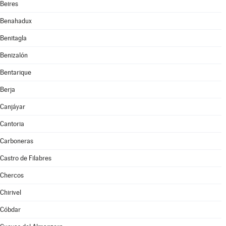
Beires
Benahadux
Benitagla
Benizalón
Bentarique
Berja
Canjáyar
Cantoria
Carboneras
Castro de Filabres
Chercos
Chirivel
Cóbdar