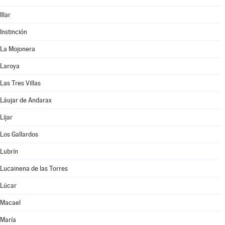
Illar
Instinción
La Mojonera
Laroya
Las Tres Villas
Láujar de Andarax
Líjar
Los Gallardos
Lubrín
Lucainena de las Torres
Lúcar
Macael
María