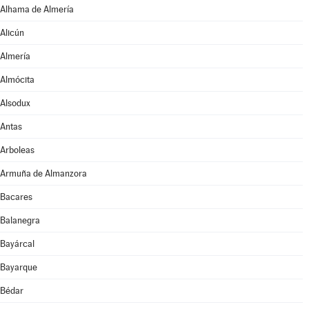
Alhama de Almería
Alicún
Almería
Almócita
Alsodux
Antas
Arboleas
Armuña de Almanzora
Bacares
Balanegra
Bayárcal
Bayarque
Bédar