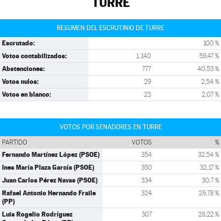
TURRE
RESUMEN DEL ESCRUTINIO DE TURRE
Escrutado:
100 %
Votos contabilizados:
1.140
59,47 %
Abstenciones:
777
40,53 %
Votos nulos:
29
2,54 %
Votos en blanco:
23
2,07 %
VOTOS POR SENADORES EN TURRE
PARTIDO
VOTOS
%
Fernando Martínez López (PSOE)
354
32,54 %
Ines María Plaza García (PSOE)
350
32,17 %
Juan Carlos Pérez Navas (PSOE)
334
30,7 %
Rafael Antonio Hernando Fraile
324
29,78 %
(PP)
Luis Rogelio Rodríguez
307
28,22 %