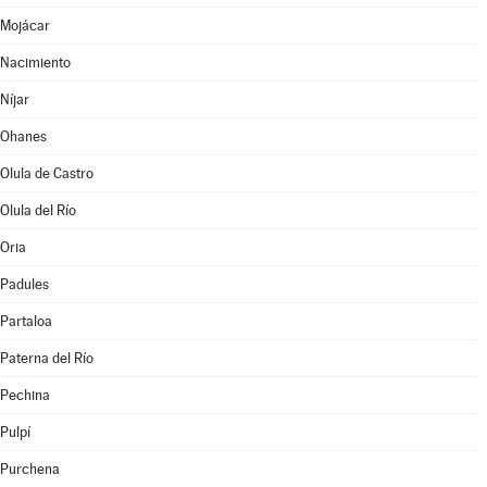
Mojácar
Nacimiento
Níjar
Ohanes
Olula de Castro
Olula del Río
Oria
Padules
Partaloa
Paterna del Río
Pechina
Pulpí
Purchena