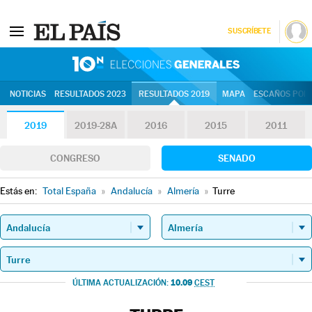
SUSCRÍBETE
10N | Eleccion
NOTICIAS
RESULTADOS 2023
RESULTADOS 2019
MAPA
ESCAÑOS POR 
2019
2019-28A
2016
2015
2011
CONGRESO
SENADO
Estás en:
Total España
»
Andalucía
»
Almería
»
Turre
10.09
ÚLTIMA ACTUALIZACIÓN:
CEST