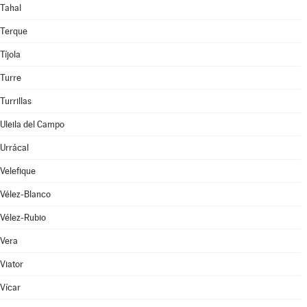
Tahal
Terque
Tíjola
Turre
Turrillas
Uleila del Campo
Urrácal
Velefique
Vélez-Blanco
Vélez-Rubio
Vera
Viator
Vícar