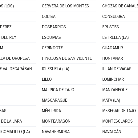
S (LOS)
CERVERA DE LOS MONTES
CHOZAS DE CANAL
COBISA
CONSUEGRA
PÉREZ
DOSBARRIOS
ERUSTES
 DEL REY
ESQUIVIAS
ESTRELLA (LA)
UM
GERINDOTE
GUADAMUR
LA DE OROPESA
HINOJOSA DE SAN VICENTE
HONTANAR
HUERTA DE VALDECARÁBANOS
IGLESUELA (LA)
ILLÁN DE VACAS
LILLO
LOMINCHAR
MALPICA DE TAJO
MANZANEQUE
MASCARAQUE
MATA (LA)
BAS
MÉNTRIDA
MESEGAR DE TAJO
DE LA JARA
MONTEARAGÓN
MONTESCLAROS
ICOMALILLO (LA)
NAVAHERMOSA
NAVALCÁN