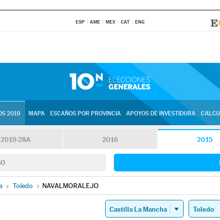
ESP
AME
MEX
CAT
ENG
S 2019
MAPA
ESCAÑOS POR PROVINCIA
APOYOS DE INVESTIDURA
CALCU
2019-28A
2016
2015
SO
a
»
Toledo
»
NAVALMORALEJO