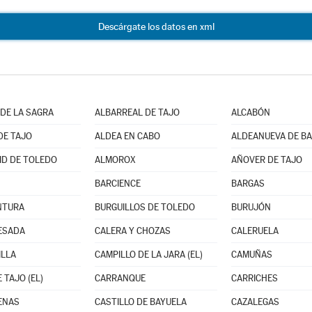
Descárgate los datos en xml
DE LA SAGRA
ALBARREAL DE TAJO
ALCABÓN
DE TAJO
ALDEA EN CABO
D DE TOLEDO
ALMOROX
AÑOVER DE TAJO
BARCIENCE
BARGAS
NTURA
BURGUILLOS DE TOLEDO
BURUJÓN
ESADA
CALERA Y CHOZAS
CALERUELA
ILLA
CAMPILLO DE LA JARA (EL)
CAMUÑAS
 TAJO (EL)
CARRANQUE
CARRICHES
ENAS
CASTILLO DE BAYUELA
CAZALEGAS