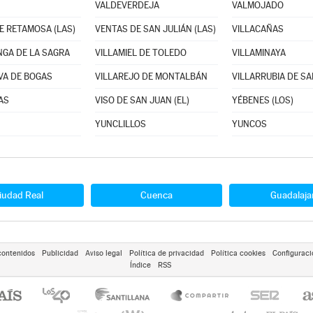
VALDEVERDEJA
VALMOJADO
E RETAMOSA (LAS)
VENTAS DE SAN JULIÁN (LAS)
VILLACAÑAS
NGA DE LA SAGRA
VILLAMIEL DE TOLEDO
VILLAMINAYA
VA DE BOGAS
VILLAREJO DE MONTALBÁN
VILLARRUBIA DE S
AS
VISO DE SAN JUAN (EL)
YÉBENES (LOS)
YUNCLILLOS
YUNCOS
iudad Real
Cuenca
Guadalaja
contenidos
Publicidad
Aviso legal
Política de privacidad
Política cookies
Configuraci
Índice
RSS