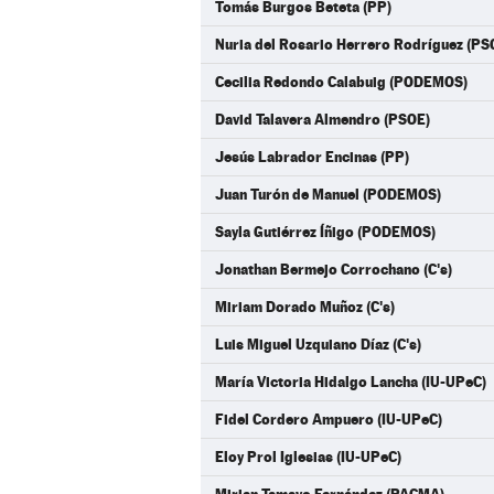
Tomás Burgos Beteta (PP)
Nuria del Rosario Herrero Rodríguez (PS
Cecilia Redondo Calabuig (PODEMOS)
David Talavera Almendro (PSOE)
Jesús Labrador Encinas (PP)
Juan Turón de Manuel (PODEMOS)
Sayla Gutiérrez Íñigo (PODEMOS)
Jonathan Bermejo Corrochano (C's)
Miriam Dorado Muñoz (C's)
Luis Miguel Uzquiano Díaz (C's)
María Victoria Hidalgo Lancha (IU-UPeC)
Fidel Cordero Ampuero (IU-UPeC)
Eloy Prol Iglesias (IU-UPeC)