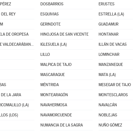
PÉREZ
DOSBARRIOS
ERUSTES
 DEL REY
ESQUIVIAS
ESTRELLA (LA)
UM
GERINDOTE
GUADAMUR
LA DE OROPESA
HINOJOSA DE SAN VICENTE
HONTANAR
HUERTA DE VALDECARÁBANOS
IGLESUELA (LA)
ILLÁN DE VACAS
LILLO
LOMINCHAR
MALPICA DE TAJO
MANZANEQUE
MASCARAQUE
MATA (LA)
BAS
MÉNTRIDA
MESEGAR DE TAJO
DE LA JARA
MONTEARAGÓN
MONTESCLAROS
ICOMALILLO (LA)
NAVAHERMOSA
NAVALCÁN
LLOS (LOS)
NAVAMORCUENDE
NOBLEJAS
NUMANCIA DE LA SAGRA
NUÑO GÓMEZ