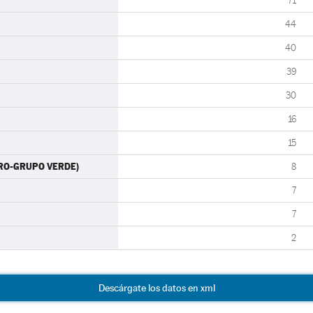
71
44
40
39
30
16
15
CERO-GRUPO VERDE)
8
7
7
2
Descárgate los datos en xml