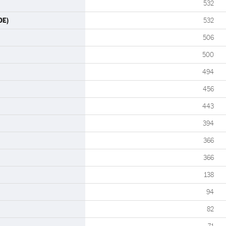
532
OE)
532
506
500
494
456
443
394
366
366
138
94
82