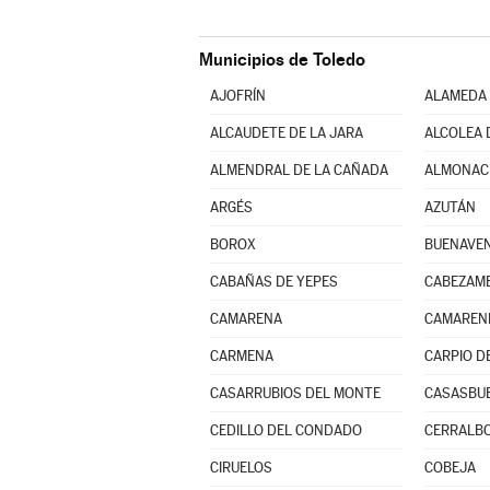
Municipios de Toledo
AJOFRÍN
ALAMEDA 
ALCAUDETE DE LA JARA
ALCOLEA 
ALMENDRAL DE LA CAÑADA
ALMONACI
ARGÉS
AZUTÁN
BOROX
BUENAVE
CABAÑAS DE YEPES
CABEZAM
CAMARENA
CAMAREN
CARMENA
CARPIO DE
CASARRUBIOS DEL MONTE
CASASBU
CEDILLO DEL CONDADO
CERRALBO
CIRUELOS
COBEJA